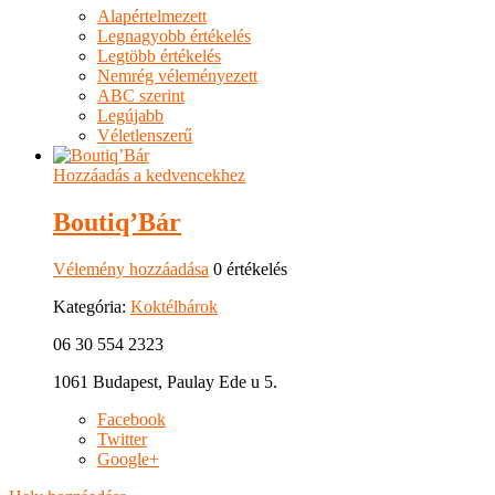
Alapértelmezett
Legnagyobb értékelés
Legtöbb értékelés
Nemrég véleményezett
ABC szerint
Legújabb
Véletlenszerű
Hozzáadás a kedvencekhez
Boutiq’Bár
Vélemény hozzáadása
0 értékelés
Kategória:
Koktélbárok
06 30 554 2323
1061 Budapest, Paulay Ede u 5.
Facebook
Twitter
Google+