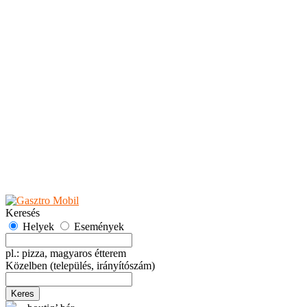
Teaházak
Tejbárok
Vendéglők
Események
Akciók
Fesztiválok
Kiállítások
Programok
Rendezvények
Ünnepek
Hely hozzáadása
Esemény hozzáadása
Ajánlás
Hirdetők részére
GYIK
Keresés
Helyek
Események
pl.: pizza, magyaros étterem
Közelben
(település, irányítószám)
Keres