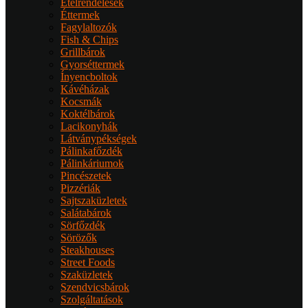
Ételrendelések
Éttermek
Fagylaltozók
Fish & Chips
Grillbárok
Gyorséttermek
Ínyencboltok
Kávéházak
Kocsmák
Koktélbárok
Lacikonyhák
Látványpékségek
Pálinkafőzdék
Pálinkáriumok
Pincészetek
Pizzériák
Sajtszaküzletek
Salátabárok
Sörfőzdék
Sörözők
Steakhouses
Street Foods
Szaküzletek
Szendvicsbárok
Szolgáltatások