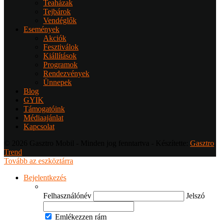
Teaházak
Tejbárok
Vendéglők
Események
Akciók
Fesztiválok
Kiállítások
Programok
Rendezvények
Ünnepek
Blog
GYIK
Támogatóink
Médiaajánlat
Kapcsolat
© 2026 Gasztro Mobil - Minden jog fenntartva - Készítette:
Gasztro
Trend
Tovább az eszköztárra
Bejelentkezés
Felhasználónév
Jelszó
Emlékezzen rám