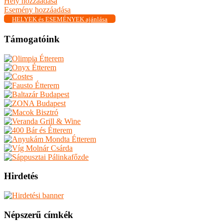
Hely hozzáadása
Esemény hozzáadása
HELYEK és ESEMÉNYEK ajánlása
Támogatóink
Hirdetés
Népszerű címkék