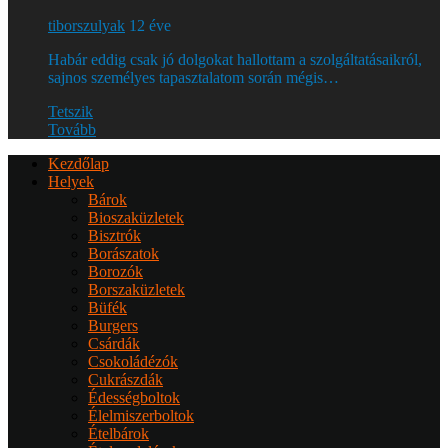
tiborszulyak
12 éve
Habár eddig csak jó dolgokat hallottam a szolgáltatásaikról,
sajnos személyes tapasztalatom során mégis…
Tetszik
Tovább
Kezdőlap
Helyek
Bárok
Bioszaküzletek
Bisztrók
Borászatok
Borozók
Borszaküzletek
Büfék
Burgers
Csárdák
Csokoládézók
Cukrászdák
Édességboltok
Élelmiszerboltok
Ételbárok