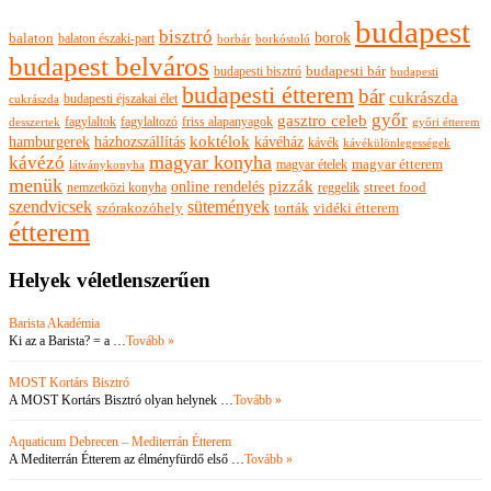
budapest
bisztró
borok
balaton
balaton északi-part
borkóstoló
borbár
budapest belváros
budapesti bisztró
budapesti bár
budapesti
budapesti étterem
bár
cukrászda
budapesti éjszakai élet
cukrászda
győr
gasztro celeb
fagylaltok
fagylaltozó
friss alapanyagok
győri étterem
desszertek
hamburgerek
koktélok
házhozszállítás
kávéház
kávék
kávékülönlegességek
magyar konyha
kávézó
magyar ételek
magyar étterem
látványkonyha
menük
pizzák
online rendelés
nemzetközi konyha
reggelik
street food
szendvicsek
sütemények
szórakozóhely
torták
vidéki étterem
étterem
Helyek véletlenszerűen
Barista Akadémia
Ki az a Barista? = a …
Tovább »
MOST Kortárs Bisztró
A MOST Kortárs Bisztró olyan helynek …
Tovább »
Aquaticum Debrecen – Mediterrán Étterem
A Mediterrán Étterem az élményfürdő első …
Tovább »