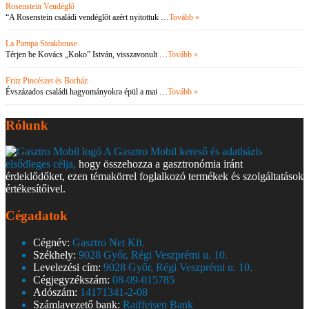
Rosenstein Vendéglő
“A Rosenstein családi vendéglőt azért nyitottuk …
Tovább »
La Pampa Steakhouse
Térjen be Kovács „Koko” István, visszavonult …
Tovább »
Fritz Pincészet és Borház
Évszázados családi hagyományokra épül a mai …
Tovább »
Rólunk
A Gasztro Mobil kereső és adatbázis
elsődleges célja,
hogy összehozza a gasztronómia iránt
érdeklődőket, ezen témakörrel foglalkozó termékek és szolgáltatások
értékesítőivel.
Cégadatok
Cégnév:
Gasztro Net Kft.
Székhely:
9028 Győr, Régi Veszprémi u. 10.
Levelezési cím:
9028 Győr, Régi Veszprémi u. 10.
Cégjegyzékszám:
08-09-015785
Adószám:
14171341-2-08
Számlavezető bank:
Raiffeisen Bank