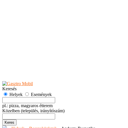
Teaházak
Tejbárok
Vendéglők
Események
Akciók
Fesztiválok
Kiállítások
Programok
Rendezvények
Ünnepek
Hely hozzáadása
Esemény hozzáadása
Ajánlás
Hirdetők részére
GYIK
Keresés
Helyek
Események
pl.: pizza, magyaros étterem
Közelben
(település, irányítószám)
Keres