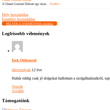
Chianti Gourmet Delicate
A Chianti Gourmet Delicate egy olyan …
Tovább »
Hely hozzáadása
Esemény hozzáadása
HELYEK és ESEMÉNYEK ajánlása
Legfrissebb vélemények
Ízek Otthonról
tiborszulyak
12 éve
Habár eddig csak jó dolgokat hallottam a szolgáltatásaikról, s
Tetszik
Tovább
Támogatóink