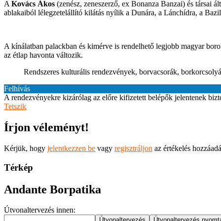
A
Kovács Ákos
(zenész, zeneszerző, ex Bonanza Banzai) és társai ált
ablakaiból lélegzetelállító kilátás nyílik a Dunára, a Lánchídra, a Baz
A kínálatban palackban és kimérve is rendelhető legjobb magyar boro
az étlap havonta változik.
Rendszeres kulturális rendezvények, borvacsorák, borkorcsolyá
Felhívás
A rendezvényekre kizárólag az előre kifizetett belépők jelentenek bizto
Tetszik
Írjon véleményt!
Kérjük, hogy
jelentkezzen be
vagy
regisztráljon
az értékelés hozzáad
Térkép
Andante Borpatika
Útvonaltervezés innen: