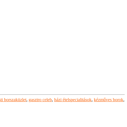
ti borszaküzlet
,
gasztro celeb
,
házi ételspecialitások
,
kézműves borok
,