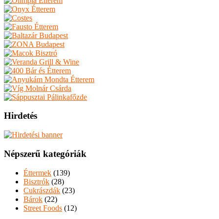
Hirdetés
Népszerű kategóriák
Éttermek
(139)
Bisztrók
(28)
Cukrászdák
(23)
Bárok
(22)
Street Foods
(12)