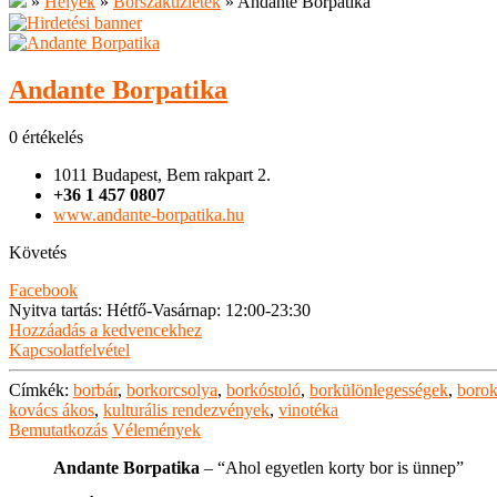
»
Helyek
»
Borszaküzletek
»
Andante Borpatika
Andante Borpatika
0 értékelés
1011 Budapest, Bem rakpart 2.
+36 1 457 0807
www.andante-borpatika.hu
Követés
Facebook
Nyitva tartás
:
Hétfő-Vasárnap: 12:00-23:30
Hozzáadás a kedvencekhez
Kapcsolatfelvétel
Címkék:
borbár
,
borkorcsolya
,
borkóstoló
,
borkülönlegességek
,
boro
kovács ákos
,
kulturális rendezvények
,
vinotéka
Bemutatkozás
Vélemények
Andante Borpatika
– “Ahol egyetlen korty bor is ünnep”