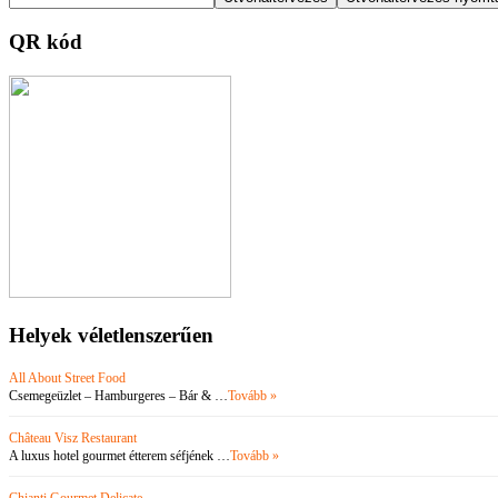
QR kód
Helyek véletlenszerűen
All About Street Food
Csemegeüzlet – Hamburgeres – Bár & …
Tovább »
Château Visz Restaurant
A luxus hotel gourmet étterem séfjének …
Tovább »