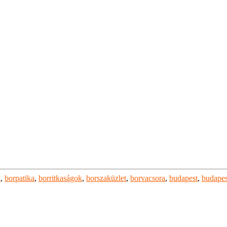
k
,
borpatika
,
borritkaságok
,
borszaküzlet
,
borvacsora
,
budapest
,
budapes