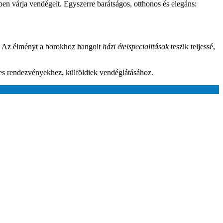
n várja vendégeit. Egyszerre barátságos, otthonos és elegáns:
Az élményt a borokhoz hangolt
házi ételspecialitások
teszik teljessé,
ges rendezvényekhez, külföldiek vendéglátásához.