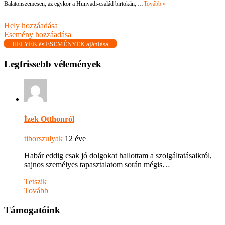
Balatonszemesen, az egykor a Hunyadi-család birtokán, …
Tovább »
Hely hozzáadása
Esemény hozzáadása
HELYEK és ESEMÉNYEK ajánlása
Legfrissebb vélemények
Ízek Otthonról
tiborszulyak
12 éve
Habár eddig csak jó dolgokat hallottam a szolgáltatásaikról,
sajnos személyes tapasztalatom során mégis…
Tetszik
Tovább
Támogatóink