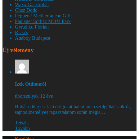
Waxx Gasztrobár
Chez Dodo
Peppers! Mediterranean Grill
Paulaner Sörház MOM Park
Gyradiko Flórián
Ricsi’s
Attaboy Budapest
Új vélemény
Ízek Otthonról
tiborszulyak
12 éve
Habár eddig csak jó dolgokat hallottam a szolgáltatásaikról,
sajnos személyes tapasztalatom során mégis…
Tetszik
Tovább
Kezdőlap