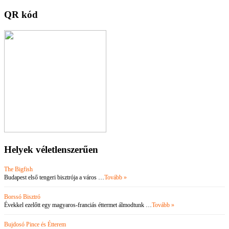
QR kód
Helyek véletlenszerűen
The Bigfish
Budapest első tengeri bisztrója a város …
Tovább »
Borssó Bisztró
Évekkel ezelőtt egy magyaros-franciás éttermet álmodtunk …
Tovább »
Bujdosó Pince és Étterem