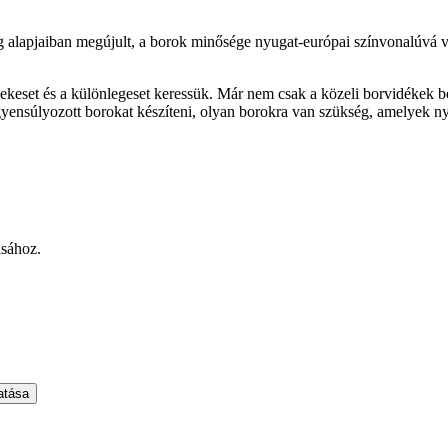
 alapjaiban megújult, a borok minősége nyugat-európai színvonalúvá vál
ekeset és a különlegeset keressük. Már nem csak a közeli borvidékek b
gyensúlyozott borokat készíteni, olyan borokra van szükség, amelyek 
ásához.