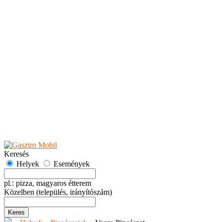
Teaházak
Tejbárok
Vendéglők
Események
Akciók
Fesztiválok
Kiállítások
Programok
Rendezvények
Ünnepek
Hely hozzáadása
Esemény hozzáadása
Ajánlás
Hirdetők részére
GYIK
Keresés
Helyek
Események
pl.: pizza, magyaros étterem
Közelben
(település, irányítószám)
Keres