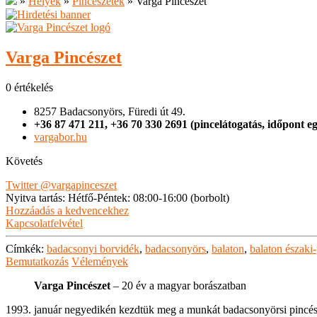
»
Helyek
»
Pincészetek
»
Varga Pincészet
Varga Pincészet
0 értékelés
8257 Badacsonyörs, Füredi út 49.
+36 87 471 211, +36 70 330 2691 (pincelátogatás, időpont eg
vargabor.hu
Követés
Twitter
@vargapinceszet
Nyitva tartás
:
Hétfő-Péntek: 08:00-16:00 (borbolt)
Hozzáadás a kedvencekhez
Kapcsolatfelvétel
Címkék:
badacsonyi borvidék
,
badacsonyörs
,
balaton
,
balaton északi-
Bemutatkozás
Vélemények
Varga Pincészet
– 20 év a magyar borászatban
1993. január negyedikén kezdtük meg a munkát badacsonyörsi pincés