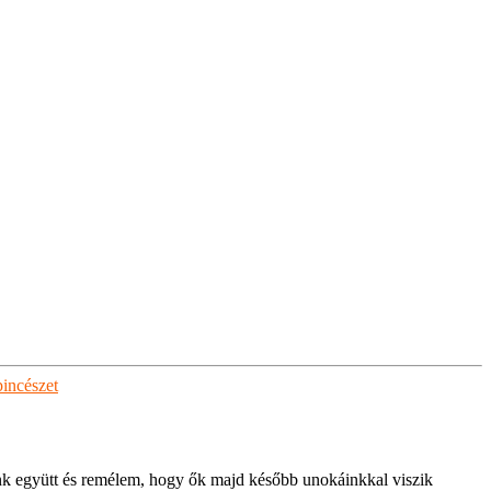
pincészet
k együtt és remélem, hogy ők majd később unokáinkkal viszik