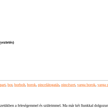
yeztetés)
part
,
bor
,
borbolt
,
borok
,
pincelátogatás
,
pincészet
,
varga borok
,
varga 
zetükben a feleségemmel és szüleimmel. Ma már két fiunkkal dolgozun