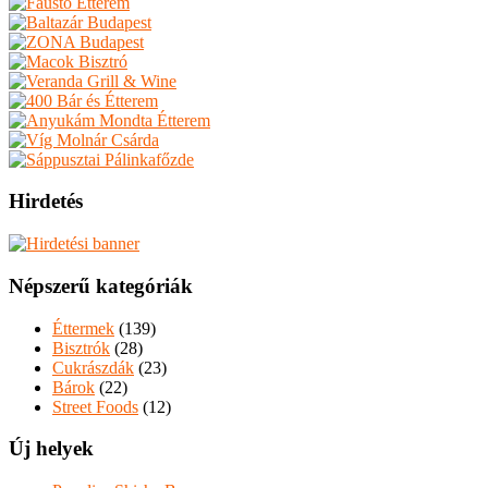
Hirdetés
Népszerű kategóriák
Éttermek
(139)
Bisztrók
(28)
Cukrászdák
(23)
Bárok
(22)
Street Foods
(12)
Új helyek