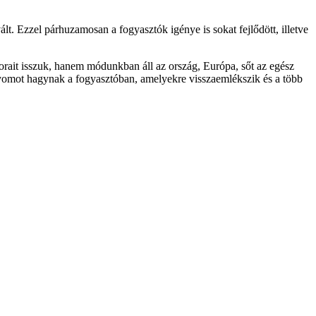
t. Ezzel párhuzamosan a fogyasztók igénye is sokat fejlődött, illetve
orait isszuk, hanem módunkban áll az ország, Európa, sőt az egész
nyomot hagynak a fogyasztóban, amelyekre visszaemlékszik és a több