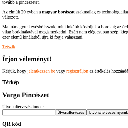
tovább a pincészetet.
Az elmúlt 20 évben a
magyar borászat
szakmailag és technológiailag
változott.
Ma már egyre kevésbé isszuk, mint inkább kóstoljuk a borokat; az érd
világ borkínálatával megismerkedni. Ezért nem elég csupán szép, kie
ezer elemű kínálatból újra ki fogja választani.
Tetszik
Írjon véleményt!
Kérjük, hogy
jelentkezzen be
vagy
regisztráljon
az értékelés hozzáad
Térkép
Varga Pincészet
Útvonaltervezés innen:
QR kód