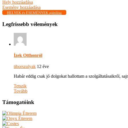
Hely hozzáadása
Esemény hozzáadása
HELYEK és ESEMÉNYEK ajánlása
Legfrissebb vélemények
Ízek Otthonról
tiborszulyak
12 éve
Habár eddig csak jó dolgokat hallottam a szolgáltatásaikról, s
Tetszik
Tovább
Támogatóink