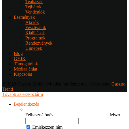
Teaházak
Tejbárok
Vendéglők
Események
Akciók
Fesztiválok
Kiállítások
Programok
Rendezvények
Ünnepek
Blog
GYIK
Támogatóink
Médiaajánlat
Kapcsolat
© 2026 Gasztro Mobil - Minden jog fenntartva - Készítette:
Gasztro
Trend
Tovább az eszköztárra
Bejelentkezés
Felhasználónév
Jelszó
Emlékezzen rám