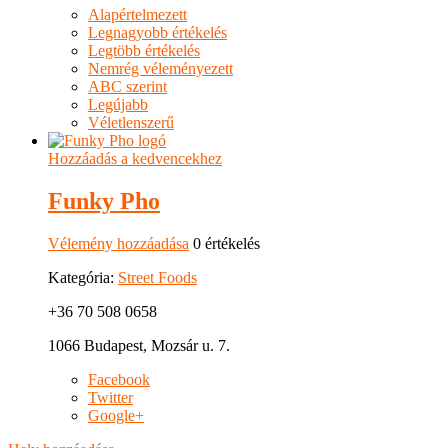
Alapértelmezett
Legnagyobb értékelés
Legtöbb értékelés
Nemrég véleményezett
ABC szerint
Legújabb
Véletlenszerű
Hozzáadás a kedvencekhez
Funky Pho
Vélemény hozzáadása
0 értékelés
Kategória:
Street Foods
+36 70 508 0658
1066 Budapest, Mozsár u. 7.
Facebook
Twitter
Google+