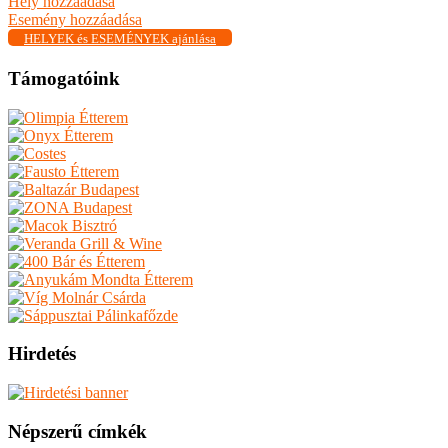
Hely hozzáadása
Esemény hozzáadása
HELYEK és ESEMÉNYEK ajánlása
Támogatóink
Hirdetés
Népszerű címkék