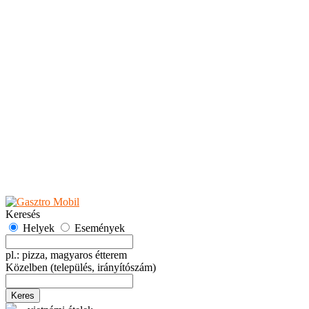
Teaházak
Tejbárok
Vendéglők
Események
Akciók
Fesztiválok
Kiállítások
Programok
Rendezvények
Ünnepek
Hely hozzáadása
Esemény hozzáadása
Ajánlás
Hirdetők részére
GYIK
Keresés
Helyek
Események
pl.: pizza, magyaros étterem
Közelben
(település, irányítószám)
Keres