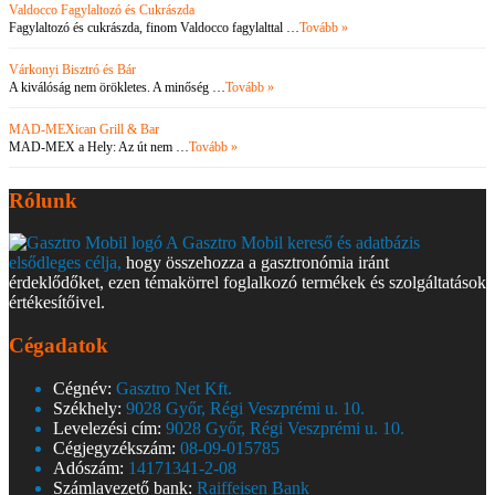
Valdocco Fagylaltozó és Cukrászda
Fagylaltozó és cukrászda, finom Valdocco fagylalttal …
Tovább »
Várkonyi Bisztró és Bár
A kiválóság nem örökletes. A minőség …
Tovább »
MAD-MEXican Grill & Bar
MAD-MEX a Hely: Az út nem …
Tovább »
Rólunk
A Gasztro Mobil kereső és adatbázis
elsődleges célja,
hogy összehozza a gasztronómia iránt
érdeklődőket, ezen témakörrel foglalkozó termékek és szolgáltatások
értékesítőivel.
Cégadatok
Cégnév:
Gasztro Net Kft.
Székhely:
9028 Győr, Régi Veszprémi u. 10.
Levelezési cím:
9028 Győr, Régi Veszprémi u. 10.
Cégjegyzékszám:
08-09-015785
Adószám:
14171341-2-08
Számlavezető bank:
Raiffeisen Bank