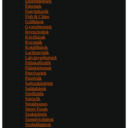
Ételrendelések
Éttermek
Fagylaltozók
Fish & Chips
Grillbárok
Gyorséttermek
Ínyencboltok
Kávéházak
Kocsmák
Koktélbárok
Lacikonyhák
Látványpékségek
Pálinkafőzdék
Pálinkáriumok
Pincészetek
Pizzériák
Sajtszaküzletek
Salátabárok
Sörfőzdék
Sörözők
Steakhouses
Street Foods
Szaküzletek
Szendvicsbárok
Szolgáltatások