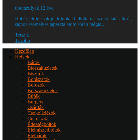
tiborszulyak
12 éve
Habár eddig csak jó dolgokat hallottam a szolgáltatásaikról,
sajnos személyes tapasztalatom során mégis…
Tetszik
Tovább
Kezdőlap
Helyek
Bárok
Bioszaküzletek
Bisztrók
Borászatok
Borozók
Borszaküzletek
Büfék
Burgers
Csárdák
Csokoládézók
Cukrászdák
Édességboltok
Élelmiszerboltok
Ételbárok