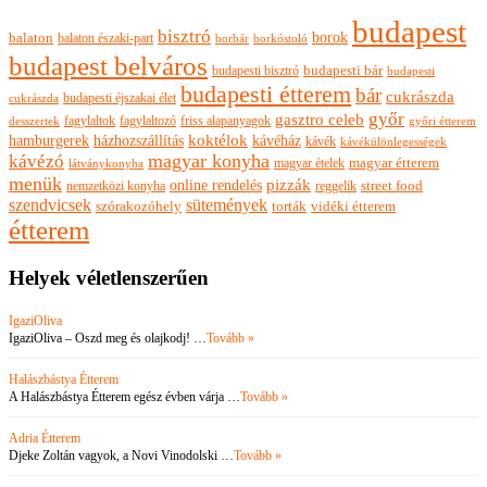
budapest
bisztró
borok
balaton
balaton északi-part
borkóstoló
borbár
budapest belváros
budapesti bisztró
budapesti bár
budapesti
budapesti étterem
bár
cukrászda
budapesti éjszakai élet
cukrászda
győr
gasztro celeb
fagylaltok
fagylaltozó
friss alapanyagok
győri étterem
desszertek
hamburgerek
koktélok
házhozszállítás
kávéház
kávék
kávékülönlegességek
magyar konyha
kávézó
magyar ételek
magyar étterem
látványkonyha
menük
pizzák
online rendelés
nemzetközi konyha
reggelik
street food
szendvicsek
sütemények
szórakozóhely
torták
vidéki étterem
étterem
Helyek véletlenszerűen
IgaziOliva
IgaziOliva – Oszd meg és olajkodj! …
Tovább »
Halászbástya Étterem
A Halászbástya Étterem egész évben várja …
Tovább »
Adria Étterem
Djeke Zoltán vagyok, a Novi Vinodolski …
Tovább »