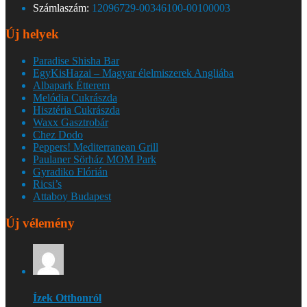
Számlaszám:
12096729-00346100-00100003
Új helyek
Paradise Shisha Bar
EgyKisHazai – Magyar élelmiszerek Angliába
Albapark Étterem
Melódia Cukrászda
Hisztéria Cukrászda
Waxx Gasztrobár
Chez Dodo
Peppers! Mediterranean Grill
Paulaner Sörház MOM Park
Gyradiko Flórián
Ricsi’s
Attaboy Budapest
Új vélemény
Ízek Otthonról