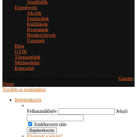
Vendéglők
Események
Akciók
Fesztiválok
Kiállítások
Programok
Rendezvények
Ünnepek
Blog
GYIK
Támogatóink
Médiaajánlat
Kapcsolat
© 2026 Gasztro Mobil - Minden jog fenntartva - Készítette:
Gasztro
Trend
Tovább az eszköztárra
Bejelentkezés
Felhasználónév
Jelszó
Emlékezzen rám
Elveszett a jelszó?