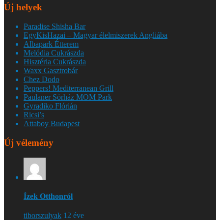
Új helyek
Paradise Shisha Bar
EgyKisHazai – Magyar élelmiszerek Angliába
Albapark Étterem
Melódia Cukrászda
Hisztéria Cukrászda
Waxx Gasztrobár
Chez Dodo
Peppers! Mediterranean Grill
Paulaner Sörház MOM Park
Gyradiko Flórián
Ricsi’s
Attaboy Budapest
Új vélemény
Ízek Otthonról
tiborszulyak
12 éve