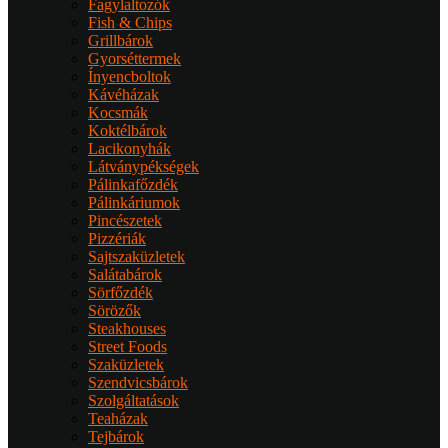
Fagylaltozók
Fish & Chips
Grillbárok
Gyorséttermek
Ínyencboltok
Kávéházak
Kocsmák
Koktélbárok
Lacikonyhák
Látványpékségek
Pálinkafőzdék
Pálinkáriumok
Pincészetek
Pizzériák
Sajtszaküzletek
Salátabárok
Sörfőzdék
Sörözők
Steakhouses
Street Foods
Szaküzletek
Szendvicsbárok
Szolgáltatások
Teaházak
Tejbárok