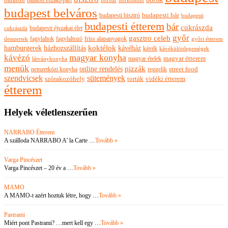
balaton északi-part
borkóstoló
borbár
budapest belváros
budapesti bisztró
budapesti bár
budapesti
budapesti étterem
bár
cukrászda
budapesti éjszakai élet
cukrászda
győr
gasztro celeb
fagylaltok
fagylaltozó
friss alapanyagok
győri étterem
desszertek
hamburgerek
koktélok
házhozszállítás
kávéház
kávék
kávékülönlegességek
magyar konyha
kávézó
magyar ételek
magyar étterem
látványkonyha
menük
pizzák
online rendelés
nemzetközi konyha
reggelik
street food
szendvicsek
sütemények
szórakozóhely
torták
vidéki étterem
étterem
Helyek véletlenszerűen
NARRABO Étterem
A szálloda NARRABO A’ la Carte …
Tovább »
Varga Pincészet
Varga Pincészet – 20 év a …
Tovább »
MAMO
A MAMO-t azért hoztuk létre, hogy …
Tovább »
Pastrami
Miért pont Pastrami? …mert kell egy …
Tovább »