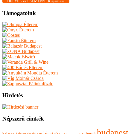
HELYEK és ESEMÉNYEK ajánlása
Támogatóink
Hirdetés
Népszerű címkék
budapest
bisztró
borok
balaton