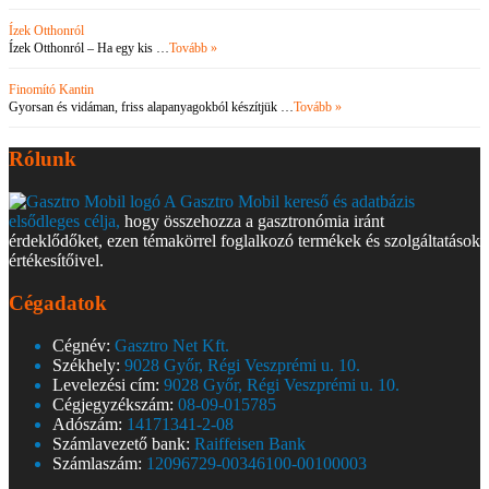
Ízek Otthonról
Ízek Otthonról – Ha egy kis …
Tovább »
Finomító Kantin
Gyorsan és vidáman, friss alapanyagokból készítjük …
Tovább »
Rólunk
A Gasztro Mobil kereső és adatbázis
elsődleges célja,
hogy összehozza a gasztronómia iránt
érdeklődőket, ezen témakörrel foglalkozó termékek és szolgáltatások
értékesítőivel.
Cégadatok
Cégnév:
Gasztro Net Kft.
Székhely:
9028 Győr, Régi Veszprémi u. 10.
Levelezési cím:
9028 Győr, Régi Veszprémi u. 10.
Cégjegyzékszám:
08-09-015785
Adószám:
14171341-2-08
Számlavezető bank:
Raiffeisen Bank
Számlaszám:
12096729-00346100-00100003