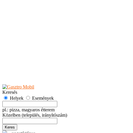
Teaházak
Tejbárok
Vendéglők
Események
Akciók
Fesztiválok
Kiállítások
Programok
Rendezvények
Ünnepek
Hely hozzáadása
Esemény hozzáadása
Ajánlás
Hirdetők részére
GYIK
Keresés
Helyek
Események
pl.: pizza, magyaros étterem
Közelben
(település, irányítószám)
Keres