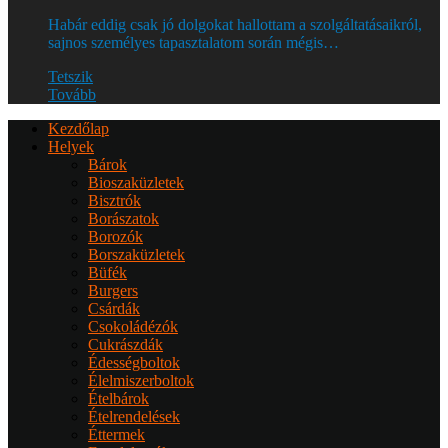
Habár eddig csak jó dolgokat hallottam a szolgáltatásaikról,
sajnos személyes tapasztalatom során mégis…
Tetszik
Tovább
Kezdőlap
Helyek
Bárok
Bioszaküzletek
Bisztrók
Borászatok
Borozók
Borszaküzletek
Büfék
Burgers
Csárdák
Csokoládézók
Cukrászdák
Édességboltok
Élelmiszerboltok
Ételbárok
Ételrendelések
Éttermek