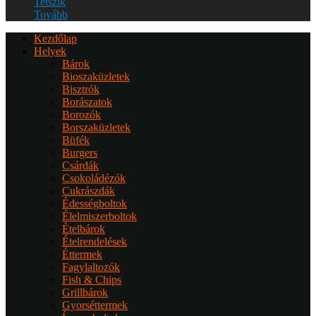
Tetszik
Tovább
Kezdőlap
Helyek
Bárok
Bioszaküzletek
Bisztrók
Borászatok
Borozók
Borszaküzletek
Büfék
Burgers
Csárdák
Csokoládézók
Cukrászdák
Édességboltok
Élelmiszerboltok
Ételbárok
Ételrendelések
Éttermek
Fagylaltozók
Fish & Chips
Grillbárok
Gyorséttermek