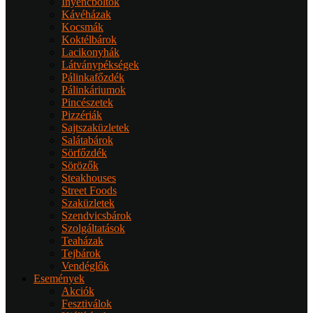
Ínyencboltok
Kávéházak
Kocsmák
Koktélbárok
Lacikonyhák
Látványpékségek
Pálinkafőzdék
Pálinkáriumok
Pincészetek
Pizzériák
Sajtszaküzletek
Salátabárok
Sörfőzdék
Sörözők
Steakhouses
Street Foods
Szaküzletek
Szendvicsbárok
Szolgáltatások
Teaházak
Tejbárok
Vendéglők
Események
Akciók
Fesztiválok