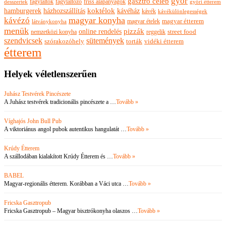
győr
gasztro celeb
fagylaltok
fagylaltozó
friss alapanyagok
győri étterem
desszertek
hamburgerek
koktélok
házhozszállítás
kávéház
kávék
kávékülönlegességek
magyar konyha
kávézó
magyar ételek
magyar étterem
látványkonyha
menük
pizzák
online rendelés
nemzetközi konyha
reggelik
street food
szendvicsek
sütemények
szórakozóhely
torták
vidéki étterem
étterem
Helyek véletlenszerűen
Juhász Testvérek Pincészete
A Juhász testvérek tradicionális pincészete a …
Tovább »
Víghajós John Bull Pub
A viktoriánus angol pubok autentikus hangulatát …
Tovább »
Krúdy Étterem
A szállodában kialakított Krúdy Étterem és …
Tovább »
BABEL
Magyar-regionális étterem. Korábban a Váci utca …
Tovább »
Fricska Gasztropub
Fricska Gasztropub – Magyar bisztrókonyha olaszos …
Tovább »