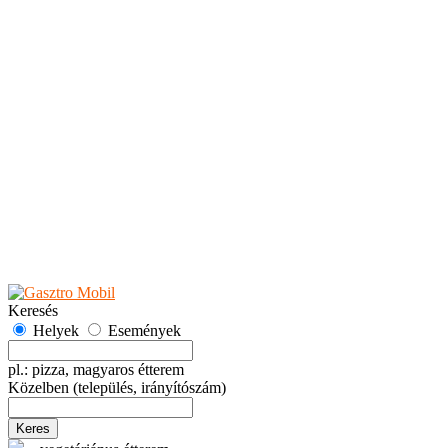
Teaházak
Tejbárok
Vendéglők
Események
Akciók
Fesztiválok
Kiállítások
Programok
Rendezvények
Ünnepek
Hely hozzáadása
Esemény hozzáadása
Ajánlás
Hirdetők részére
GYIK
Keresés
Helyek
Események
pl.: pizza, magyaros étterem
Közelben
(település, irányítószám)
Keres