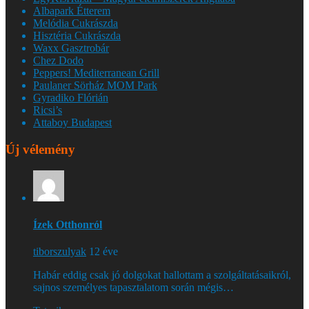
Albapark Étterem
Melódia Cukrászda
Hisztéria Cukrászda
Waxx Gasztrobár
Chez Dodo
Peppers! Mediterranean Grill
Paulaner Sörház MOM Park
Gyradiko Flórián
Ricsi’s
Attaboy Budapest
Új vélemény
Ízek Otthonról
tiborszulyak
12 éve
Habár eddig csak jó dolgokat hallottam a szolgáltatásaikról,
sajnos személyes tapasztalatom során mégis…