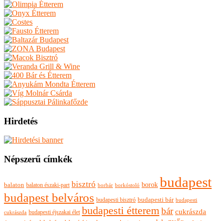
Hirdetés
Népszerű címkék
budapest
bisztró
borok
balaton
balaton északi-part
borkóstoló
borbár
budapest belváros
budapesti bisztró
budapesti bár
budapesti
budapesti étterem
bár
cukrászda
budapesti éjszakai élet
cukrászda