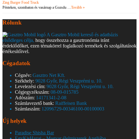
Zing Burger Food Truck
Pénteken, szombaton és vasárnap a Gozsdu …
Tovább »
Rólunk
A Gasztro Mobil kereső és adatbázis
elsődleges célja,
hogy összehozza a gasztronómia iránt
érdeklődőket, ezen témakörrel foglalkozó termékek és szolgáltatások
értékesítőivel.
Cégadatok
Cégnév:
Gasztro Net Kft.
Székhely:
9028 Győr, Régi Veszprémi u. 10.
Levelezési cím:
9028 Győr, Régi Veszprémi u. 10.
Cégjegyzékszám:
08-09-015785
Adószám:
14171341-2-08
Számlavezető bank:
Raiffeisen Bank
Számlaszám:
12096729-00346100-00100003
Új helyek
Paradise Shisha Bar
EgyKisHazai – Magyar élelmiszerek Angliába