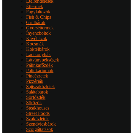
Ételrendelések
Éttermek
Fagylaltozók
Fish & Chips
Grillbárok
Gyorséttermek
Ínyencboltok
Kávéházak
Kocsmák
Koktélbárok
Lacikonyhák
Látványpékségek
Pálinkafőzdék
Pálinkáriumok
Pincészetek
Pizzériák
Sajtszaküzletek
Salátabárok
Sörfőzdék
Sörözők
Steakhouses
Street Foods
Szaküzletek
Szendvicsbárok
Szolgáltatások