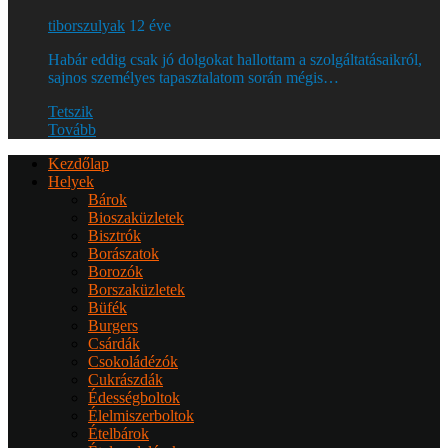
tiborszulyak
12 éve
Habár eddig csak jó dolgokat hallottam a szolgáltatásaikról,
sajnos személyes tapasztalatom során mégis…
Tetszik
Tovább
Kezdőlap
Helyek
Bárok
Bioszaküzletek
Bisztrók
Borászatok
Borozók
Borszaküzletek
Büfék
Burgers
Csárdák
Csokoládézók
Cukrászdák
Édességboltok
Élelmiszerboltok
Ételbárok