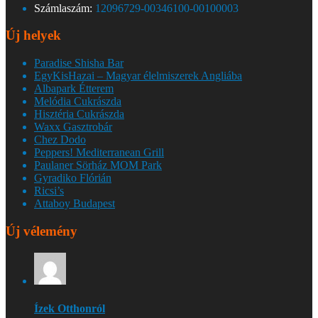
Számlaszám:
12096729-00346100-00100003
Új helyek
Paradise Shisha Bar
EgyKisHazai – Magyar élelmiszerek Angliába
Albapark Étterem
Melódia Cukrászda
Hisztéria Cukrászda
Waxx Gasztrobár
Chez Dodo
Peppers! Mediterranean Grill
Paulaner Sörház MOM Park
Gyradiko Flórián
Ricsi’s
Attaboy Budapest
Új vélemény
Ízek Otthonról