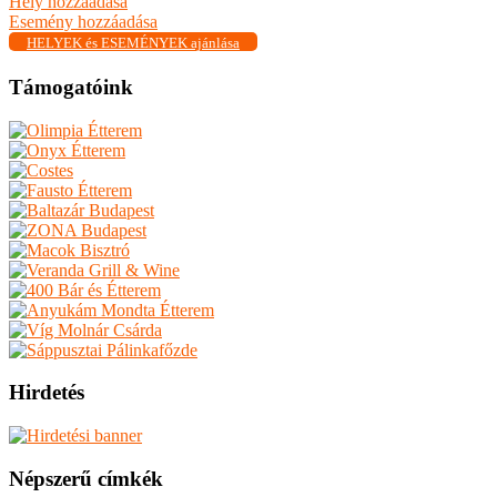
Hely hozzáadása
Esemény hozzáadása
HELYEK és ESEMÉNYEK ajánlása
Támogatóink
Hirdetés
Népszerű címkék