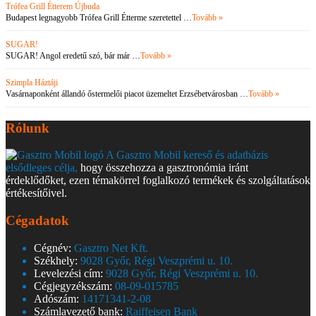
Trófea Grill Étterem Újbuda
Budapest legnagyobb Trófea Grill Étterme szeretettel …
Tovább »
SUGAR!
SUGAR! Angol eredetű szó, bár már …
Tovább »
Szimpla Háztáji
Vasárnaponként állandó őstermelői piacot üzemeltet Erzsébetvárosban …
Tovább »
Rólunk
A Gasztro Mobil kereső és adatbázis
elsődleges célja,
hogy összehozza a gasztronómia iránt
érdeklődőket, ezen témakörrel foglalkozó termékek és szolgáltatások
értékesítőivel.
Cégadatok
Cégnév:
Gasztro Net Kft.
Székhely:
9028 Győr, Régi Veszprémi u. 10.
Levelezési cím:
9028 Győr, Régi Veszprémi u. 10.
Cégjegyzékszám:
08-09-015785
Adószám:
14171341-2-08
Számlavezető bank:
Raiffeisen Bank