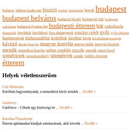
budapest
bisztró
borok
balaton
balaton északi-part
borkóstoló
borbár
budapest belváros
budapesti bisztró
budapesti bár
budapesti
budapesti étterem
bár
cukrászda
budapesti éjszakai élet
cukrászda
győr
gasztro celeb
fagylaltok
fagylaltozó
friss alapanyagok
győri étterem
desszertek
hamburgerek
koktélok
házhozszállítás
kávéház
kávék
kávékülönlegességek
magyar konyha
kávézó
magyar ételek
magyar étterem
látványkonyha
menük
pizzák
online rendelés
nemzetközi konyha
reggelik
street food
szendvicsek
sütemények
szórakozóhely
torták
vidéki étterem
étterem
Helyek véletlenszerűen
Cafe Memories
Kávéházi hagyományaink, a nemzetközi kávés trendek …
Tovább »
Gázfröccs
Gázfröccs – Célunk egy közösségi tér …
Tovább »
Karolina Fűszerkertje
Éttermi ajánlatunkat kínáljuk mindazoknak, akik követik …
Tovább »