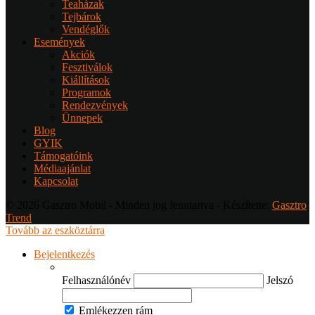
Teaházak
Tejbárok
Vendéglők
Események
Akciók
Fesztiválok
Kiállítások
Programok
Rendezvények
Ünnepek
Blog
GYIK
Támogatóink
Médiaajánlat
Kapcsolat
© 2026 Gasztro Mobil - Minden jog fenntartva - Készítette:
Gasztro
Trend
Tovább az eszköztárra
Bejelentkezés
Felhasználónév
Jelszó
Emlékezzen rám