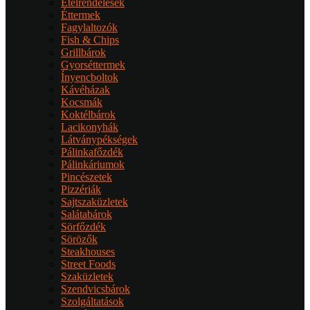
Ételrendelések
Éttermek
Fagylaltozók
Fish & Chips
Grillbárok
Gyorséttermek
Ínyencboltok
Kávéházak
Kocsmák
Koktélbárok
Lacikonyhák
Látványpékségek
Pálinkafőzdék
Pálinkáriumok
Pincészetek
Pizzériák
Sajtszaküzletek
Salátabárok
Sörfőzdék
Sörözők
Steakhouses
Street Foods
Szaküzletek
Szendvicsbárok
Szolgáltatások