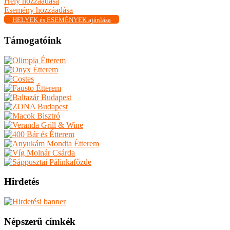
Hely hozzáadása
Esemény hozzáadása
HELYEK és ESEMÉNYEK ajánlása
Támogatóink
Hirdetés
Népszerű címkék