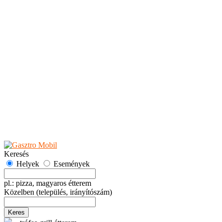
Teaházak
Tejbárok
Vendéglők
Események
Akciók
Fesztiválok
Kiállítások
Programok
Rendezvények
Ünnepek
Hely hozzáadása
Esemény hozzáadása
Ajánlás
Hirdetők részére
GYIK
Keresés
Helyek
Események
pl.: pizza, magyaros étterem
Közelben
(település, irányítószám)
Keres