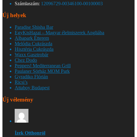
Számlaszám:
12096729-00346100-00100003
Új helyek
Paradise Shisha Bar
EgyKisHazai – Magyar élelmiszerek Angliába
Albapark Étterem
Melódia Cukrászda
Hisztéria Cukrászda
Waxx Gasztrobár
Chez Dodo
Peppers! Mediterranean Grill
Paulaner Sörház MOM Park
Gyradiko Flórián
Ricsi’s
Attaboy Budapest
Új vélemény
Ízek Otthonról