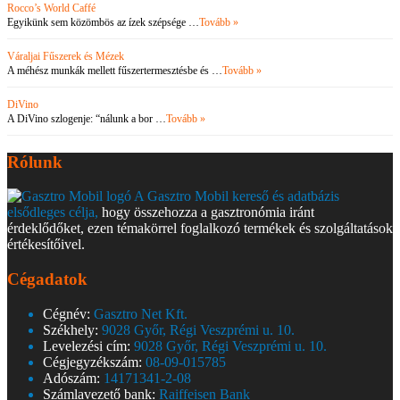
Rocco’s World Caffé
Egyikünk sem közömbös az ízek szépsége …
Tovább »
Váraljai Fűszerek és Mézek
A méhész munkák mellett fűszertermesztésbe és …
Tovább »
DiVino
A DiVino szlogenje: “nálunk a bor …
Tovább »
Rólunk
A Gasztro Mobil kereső és adatbázis
elsődleges célja,
hogy összehozza a gasztronómia iránt
érdeklődőket, ezen témakörrel foglalkozó termékek és szolgáltatások
értékesítőivel.
Cégadatok
Cégnév:
Gasztro Net Kft.
Székhely:
9028 Győr, Régi Veszprémi u. 10.
Levelezési cím:
9028 Győr, Régi Veszprémi u. 10.
Cégjegyzékszám:
08-09-015785
Adószám:
14171341-2-08
Számlavezető bank:
Raiffeisen Bank