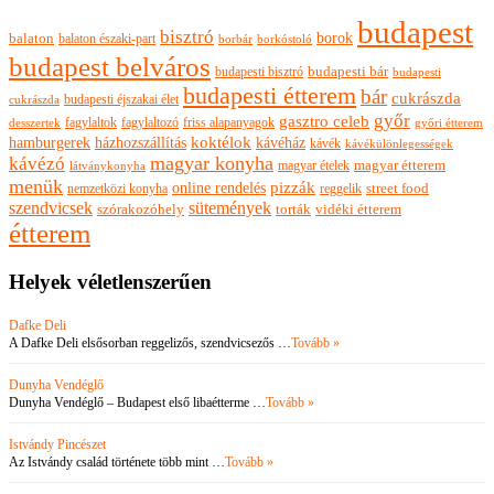
budapest
bisztró
borok
balaton
balaton északi-part
borkóstoló
borbár
budapest belváros
budapesti bisztró
budapesti bár
budapesti
budapesti étterem
bár
cukrászda
budapesti éjszakai élet
cukrászda
győr
gasztro celeb
fagylaltok
fagylaltozó
friss alapanyagok
győri étterem
desszertek
hamburgerek
koktélok
házhozszállítás
kávéház
kávék
kávékülönlegességek
magyar konyha
kávézó
magyar ételek
magyar étterem
látványkonyha
menük
pizzák
online rendelés
nemzetközi konyha
reggelik
street food
szendvicsek
sütemények
szórakozóhely
torták
vidéki étterem
étterem
Helyek véletlenszerűen
Dafke Deli
A Dafke Deli elsősorban reggelizős, szendvicsezős …
Tovább »
Dunyha Vendéglő
Dunyha Vendéglő – Budapest első libaétterme …
Tovább »
Istvándy Pincészet
Az Istvándy család története több mint …
Tovább »