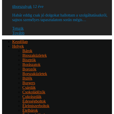
tiborszulyak
12 éve
Habár eddig csak jó dolgokat hallottam a szolgáltatásaikról,
sajnos személyes tapasztalatom során mégis…
Tetszik
Tovább
Kezdőlap
Helyek
Bárok
Bioszaküzletek
Bisztrók
Borászatok
Borozók
Borszaküzletek
Büfék
Burgers
Csárdák
Csokoládézók
Cukrászdák
Édességboltok
Élelmiszerboltok
Ételbárok