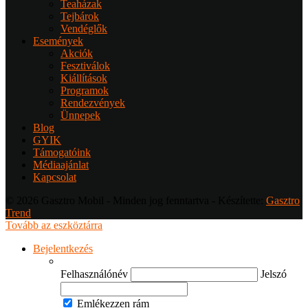
Teaházak
Tejbárok
Vendéglők
Események
Akciók
Fesztiválok
Kiállítások
Programok
Rendezvények
Ünnepek
Blog
GYIK
Támogatóink
Médiaajánlat
Kapcsolat
© 2026 Gasztro Mobil - Minden jog fenntartva - Készítette:
Gasztro
Trend
Tovább az eszköztárra
Bejelentkezés
Felhasználónév
Jelszó
Emlékezzen rám