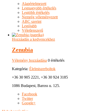
Alapértelmezett
Legnagyobb értékelés
Legtöbb értékelés
Nemrég véleményezett
ABC szerint
Legújabb
Véletlenszerű
Hozzáadás a kedvencekhez
Zenubia
Vélemény hozzáadása
0 értékelés
Kategória:
Élelmiszerboltok
+36 30 905 2221, +36 30 924 3185
1086 Budapest, Baross u. 125.
Facebook
Twitter
Google+