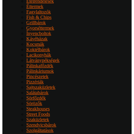
Ételrendelések
Éttermek
Fagylaltozók
Fish & Chips
Grillbárok
Gyorséttermek
Ínyencboltok
Kávéházak
Kocsmák
Koktélbárok
Lacikonyhák
Látványpékségek
Pálinkafőzdék
Pálinkáriumok
Pincészetek
Pizzériák
Sajtszaküzletek
Salátabárok
Sörfőzdék
Sörözők
Steakhouses
Street Foods
Szaküzletek
Szendvicsbárok
Szolgáltatások