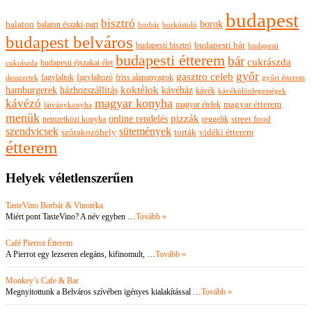
budapest
bisztró
borok
balaton
balaton északi-part
borkóstoló
borbár
budapest belváros
budapesti bisztró
budapesti bár
budapesti
budapesti étterem
bár
cukrászda
budapesti éjszakai élet
cukrászda
győr
gasztro celeb
fagylaltok
fagylaltozó
friss alapanyagok
győri étterem
desszertek
hamburgerek
koktélok
házhozszállítás
kávéház
kávék
kávékülönlegességek
magyar konyha
kávézó
magyar ételek
magyar étterem
látványkonyha
menük
pizzák
online rendelés
nemzetközi konyha
reggelik
street food
szendvicsek
sütemények
szórakozóhely
torták
vidéki étterem
étterem
Helyek véletlenszerűen
TasteVino Borbár & Vinotéka
Miért pont TasteVino? A név egyben …
Tovább »
Café Pierrot Étterem
A Pierrot egy lezseren elegáns, kifinomult, …
Tovább »
Monkey’s Cafe & Bar
Megnyitottunk a Belváros szívében igényes kialakítással …
Tovább »