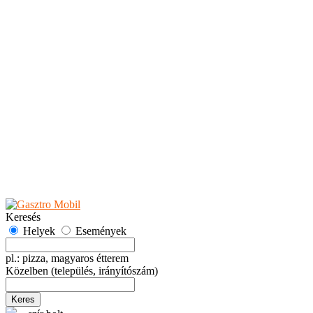
Teaházak
Tejbárok
Vendéglők
Események
Akciók
Fesztiválok
Kiállítások
Programok
Rendezvények
Ünnepek
Hely hozzáadása
Esemény hozzáadása
Ajánlás
Hirdetők részére
GYIK
Keresés
Helyek
Események
pl.: pizza, magyaros étterem
Közelben
(település, irányítószám)
Keres