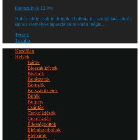
tiborszulyak
12 éve
Habár eddig csak jó dolgokat hallottam a szolgáltatásaikról,
sajnos személyes tapasztalatom során mégis…
Tetszik
Tovább
Kezdőlap
Helyek
Bárok
Bioszaküzletek
Bisztrók
Borászatok
Borozók
Borszaküzletek
Büfék
Burgers
Csárdák
Csokoládézók
Cukrászdák
Édességboltok
Élelmiszerboltok
Ételbárok