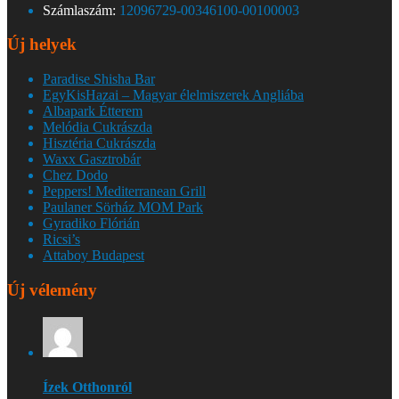
Számlaszám:
12096729-00346100-00100003
Új helyek
Paradise Shisha Bar
EgyKisHazai – Magyar élelmiszerek Angliába
Albapark Étterem
Melódia Cukrászda
Hisztéria Cukrászda
Waxx Gasztrobár
Chez Dodo
Peppers! Mediterranean Grill
Paulaner Sörház MOM Park
Gyradiko Flórián
Ricsi’s
Attaboy Budapest
Új vélemény
Ízek Otthonról