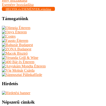
Hely hozzáadása
Esemény hozzáadása
HELYEK és ESEMÉNYEK ajánlása
Támogatóink
Hirdetés
Népszerű címkék