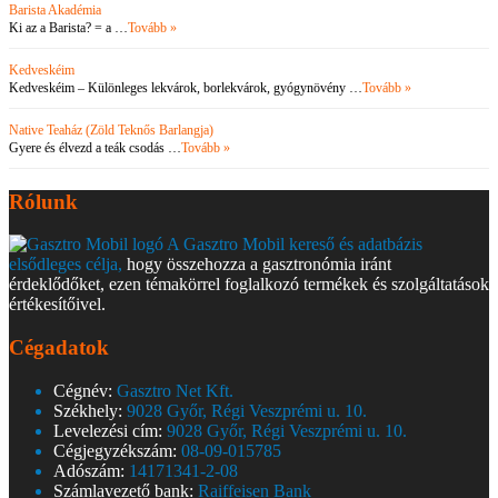
Barista Akadémia
Ki az a Barista? = a …
Tovább »
Kedveskéim
Kedveskéim – Különleges lekvárok, borlekvárok, gyógynövény …
Tovább »
Native Teaház (Zöld Teknős Barlangja)
Gyere és élvezd a teák csodás …
Tovább »
Rólunk
A Gasztro Mobil kereső és adatbázis
elsődleges célja,
hogy összehozza a gasztronómia iránt
érdeklődőket, ezen témakörrel foglalkozó termékek és szolgáltatások
értékesítőivel.
Cégadatok
Cégnév:
Gasztro Net Kft.
Székhely:
9028 Győr, Régi Veszprémi u. 10.
Levelezési cím:
9028 Győr, Régi Veszprémi u. 10.
Cégjegyzékszám:
08-09-015785
Adószám:
14171341-2-08
Számlavezető bank:
Raiffeisen Bank