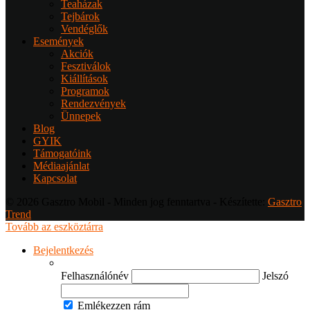
Teaházak
Tejbárok
Vendéglők
Események
Akciók
Fesztiválok
Kiállítások
Programok
Rendezvények
Ünnepek
Blog
GYIK
Támogatóink
Médiaajánlat
Kapcsolat
© 2026 Gasztro Mobil - Minden jog fenntartva - Készítette:
Gasztro
Trend
Tovább az eszköztárra
Bejelentkezés
Felhasználónév
Jelszó
Emlékezzen rám