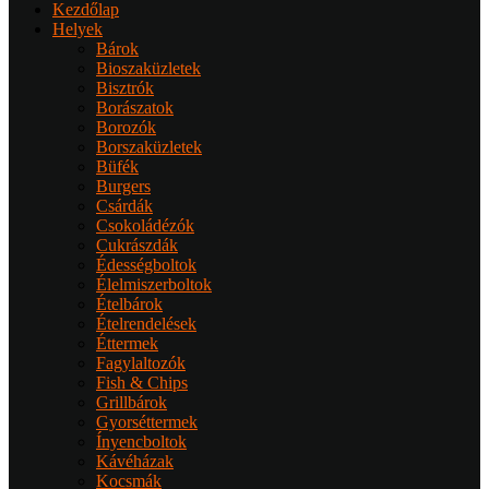
Kezdőlap
Helyek
Bárok
Bioszaküzletek
Bisztrók
Borászatok
Borozók
Borszaküzletek
Büfék
Burgers
Csárdák
Csokoládézók
Cukrászdák
Édességboltok
Élelmiszerboltok
Ételbárok
Ételrendelések
Éttermek
Fagylaltozók
Fish & Chips
Grillbárok
Gyorséttermek
Ínyencboltok
Kávéházak
Kocsmák