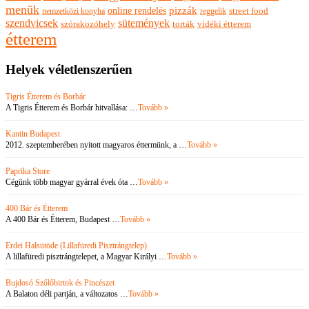
menük
pizzák
online rendelés
nemzetközi konyha
reggelik
street food
szendvicsek
sütemények
szórakozóhely
torták
vidéki étterem
étterem
Helyek véletlenszerűen
Tigris Étterem és Borbár
A Tigris Étterem és Borbár hitvallása: …
Tovább »
Kantin Budapest
2012. szeptemberében nyitott magyaros éttermünk, a …
Tovább »
Paprika Store
Cégünk több magyar gyárral évek óta …
Tovább »
400 Bár és Étterem
A 400 Bár és Étterem, Budapest …
Tovább »
Erdei Halsütöde (Lillafüredi Pisztrángtelep)
A lillafüredi pisztrángtelepet, a Magyar Királyi …
Tovább »
Bujdosó Szőlőbirtok és Pincészet
A Balaton déli partján, a változatos …
Tovább »