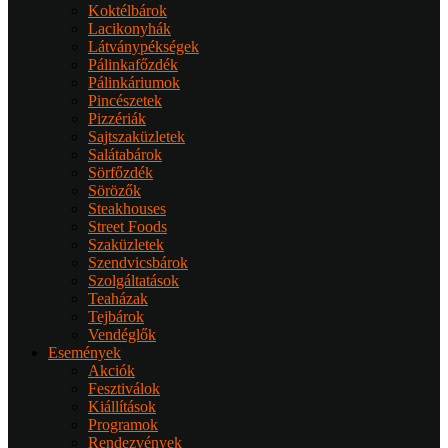
Koktélbárok
Lacikonyhák
Látványpékségek
Pálinkafőzdék
Pálinkáriumok
Pincészetek
Pizzériák
Sajtszaküzletek
Salátabárok
Sörfőzdék
Sörözők
Steakhouses
Street Foods
Szaküzletek
Szendvicsbárok
Szolgáltatások
Teaházak
Tejbárok
Vendéglők
Események
Akciók
Fesztiválok
Kiállítások
Programok
Rendezvények