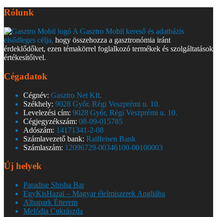
Rólunk
A Gasztro Mobil kereső és adatbázis
elsődleges célja,
hogy összehozza a gasztronómia iránt
érdeklődőket, ezen témakörrel foglalkozó termékek és szolgáltatások
értékesítőivel.
Cégadatok
Cégnév:
Gasztro Net Kft.
Székhely:
9028 Győr, Régi Veszprémi u. 10.
Levelezési cím:
9028 Győr, Régi Veszprémi u. 10.
Cégjegyzékszám:
08-09-015785
Adószám:
14171341-2-08
Számlavezető bank:
Raiffeisen Bank
Számlaszám:
12096729-00346100-00100003
Új helyek
Paradise Shisha Bar
EgyKisHazai – Magyar élelmiszerek Angliába
Albapark Étterem
Melódia Cukrászda