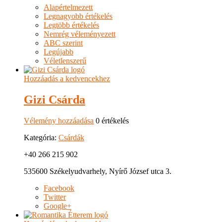
Alapértelmezett
Legnagyobb értékelés
Legtöbb értékelés
Nemrég véleményezett
ABC szerint
Legújabb
Véletlenszerű
Hozzáadás a kedvencekhez
Gizi Csárda
Vélemény hozzáadása
0 értékelés
Kategória:
Csárdák
+40 266 215 902
535600 Székelyudvarhely, Nyírő József utca 3.
Facebook
Twitter
Google+