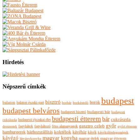
Hirdetés
Népszerű címkék
budapest
bisztró
borok
balaton
balaton északi-part
borkóstoló
borbár
budapest belváros
budapesti bisztró
budapesti bár
budapesti
budapesti étterem
bár
cukrászda
budapesti éjszakai élet
cukrászda
győr
gasztro celeb
fagylaltok
fagylaltozó
friss alapanyagok
győri étterem
desszertek
hamburgerek
koktélok
házhozszállítás
kávéház
kávék
kávékülönlegességek
magyar konyha
kávézó
magyar ételek
magyar étterem
látványkonyha