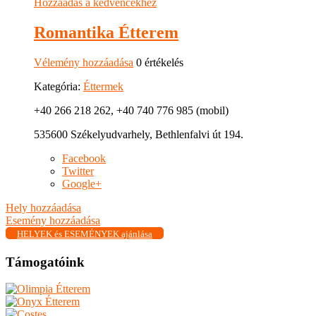
Hozzáadás a kedvencekhez
Romantika Étterem
Vélemény hozzáadása
0 értékelés
Kategória:
Éttermek
+40 266 218 262, +40 740 776 985 (mobil)
535600 Székelyudvarhely, Bethlenfalvi út 194.
Facebook
Twitter
Google+
Hely hozzáadása
Esemény hozzáadása
HELYEK és ESEMÉNYEK ajánlása
Támogatóink