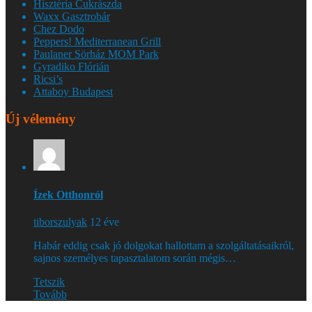
Hisztéria Cukrászda
Waxx Gasztrobár
Chez Dodo
Peppers! Mediterranean Grill
Paulaner Sörház MOM Park
Gyradiko Flórián
Ricsi’s
Attaboy Budapest
Új vélemény
Ízek Otthonról
tiborszulyak
12 éve
Habár eddig csak jó dolgokat hallottam a szolgáltatásaikról,
sajnos személyes tapasztalatom során mégis…
Tetszik
Tovább