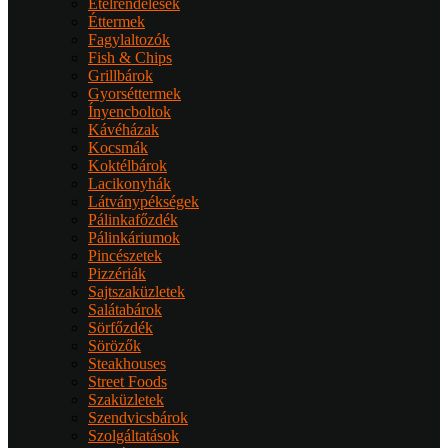
Ételrendelések
Éttermek
Fagylaltozók
Fish & Chips
Grillbárok
Gyorséttermek
Ínyencboltok
Kávéházak
Kocsmák
Koktélbárok
Lacikonyhák
Látványpékségek
Pálinkafőzdék
Pálinkáriumok
Pincészetek
Pizzériák
Sajtszaküzletek
Salátabárok
Sörfőzdék
Sörözők
Steakhouses
Street Foods
Szaküzletek
Szendvicsbárok
Szolgáltatások