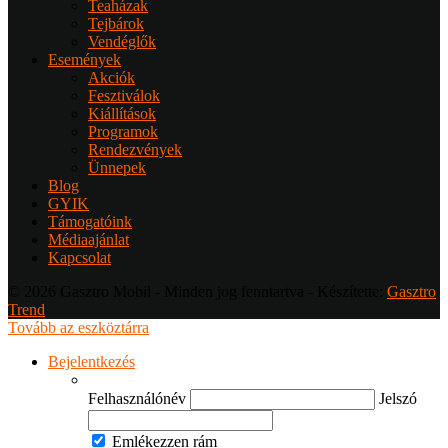
Teaházak
Tejbárok
Vendéglők
Események
Akciók
Fesztiválok
Kiállítások
Programok
Rendezvények
Ünnepek
Blog
GYIK
Támogatóink
Médiaajánlat
Kapcsolat
© 2026 Gasztro Mobil - Minden jog fenntartva - Készítette:
Gasztro
Trend
Tovább az eszköztárra
Bejelentkezés
Felhasználónév
Jelszó
Emlékezzen rám