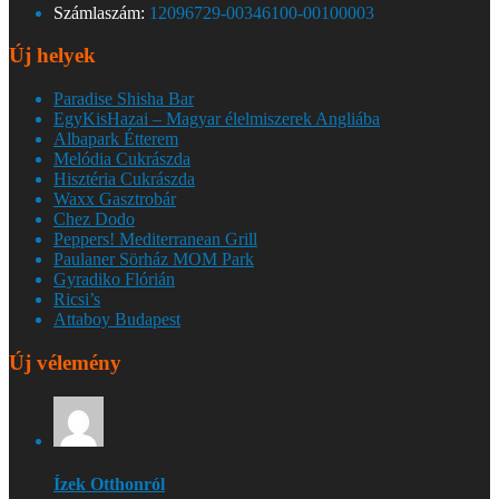
Számlaszám:
12096729-00346100-00100003
Új helyek
Paradise Shisha Bar
EgyKisHazai – Magyar élelmiszerek Angliába
Albapark Étterem
Melódia Cukrászda
Hisztéria Cukrászda
Waxx Gasztrobár
Chez Dodo
Peppers! Mediterranean Grill
Paulaner Sörház MOM Park
Gyradiko Flórián
Ricsi’s
Attaboy Budapest
Új vélemény
Ízek Otthonról