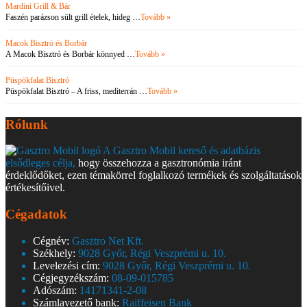
Mardini Grill & Bár
Faszén parázson sült grill ételek, hideg …
Tovább »
Macok Bisztró és Borbár
A Macok Bisztró és Borbár könnyed …
Tovább »
Püspökfalat Bisztró
Püspökfalat Bisztró – A friss, mediterrán …
Tovább »
Rólunk
A Gasztro Mobil kereső és adatbázis
elsődleges célja,
hogy összehozza a gasztronómia iránt
érdeklődőket, ezen témakörrel foglalkozó termékek és szolgáltatások
értékesítőivel.
Cégadatok
Cégnév:
Gasztro Net Kft.
Székhely:
9028 Győr, Régi Veszprémi u. 10.
Levelezési cím:
9028 Győr, Régi Veszprémi u. 10.
Cégjegyzékszám:
08-09-015785
Adószám:
14171341-2-08
Számlavezető bank:
Raiffeisen Bank