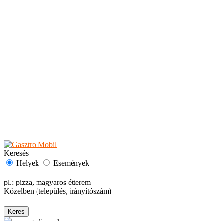
Teaházak
Tejbárok
Vendéglők
Események
Akciók
Fesztiválok
Kiállítások
Programok
Rendezvények
Ünnepek
Hely hozzáadása
Esemény hozzáadása
Ajánlás
Hirdetők részére
GYIK
Keresés
Helyek
Események
pl.: pizza, magyaros étterem
Közelben
(település, irányítószám)
Keres