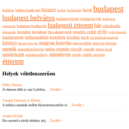
budapest
bisztró
borok
balaton
balaton északi-part
borkóstoló
borbár
budapest belváros
budapesti bisztró
budapesti bár
budapesti
budapesti étterem
bár
cukrászda
budapesti éjszakai élet
cukrászda
győr
gasztro celeb
fagylaltok
fagylaltozó
friss alapanyagok
győri étterem
desszertek
hamburgerek
koktélok
házhozszállítás
kávéház
kávék
kávékülönlegességek
magyar konyha
kávézó
magyar ételek
magyar étterem
látványkonyha
menük
pizzák
online rendelés
nemzetközi konyha
reggelik
street food
szendvicsek
sütemények
szórakozóhely
torták
vidéki étterem
étterem
Helyek véletlenszerűen
Pálffy Étterem
Jó étterem több is van Győrben, …
Tovább »
Váraljai Fűszerek és Mézek
A méhész munkák mellett fűszertermesztésbe és …
Tovább »
Antalya Kebab
Ha szereted a török ételeket, térj …
Tovább »