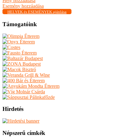
Hely hozzáadása
Esemény hozzáadása
HELYEK és ESEMÉNYEK ajánlása
Támogatóink
Hirdetés
Népszerű címkék