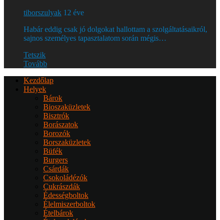
tiborszulyak
12 éve
Habár eddig csak jó dolgokat hallottam a szolgáltatásaikról,
sajnos személyes tapasztalatom során mégis…
Tetszik
Tovább
Kezdőlap
Helyek
Bárok
Bioszaküzletek
Bisztrók
Borászatok
Borozók
Borszaküzletek
Büfék
Burgers
Csárdák
Csokoládézók
Cukrászdák
Édességboltok
Élelmiszerboltok
Ételbárok