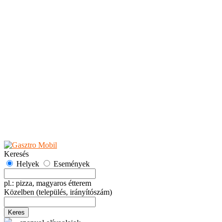
Teaházak
Tejbárok
Vendéglők
Események
Akciók
Fesztiválok
Kiállítások
Programok
Rendezvények
Ünnepek
Hely hozzáadása
Esemény hozzáadása
Ajánlás
Hirdetők részére
GYIK
Keresés
Helyek
Események
pl.: pizza, magyaros étterem
Közelben
(település, irányítószám)
Keres