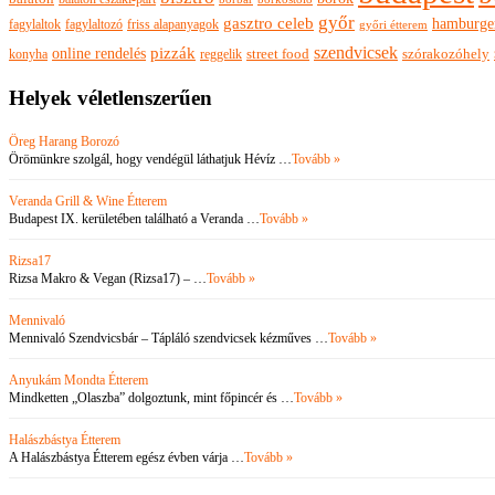
győr
gasztro celeb
hamburge
fagylaltok
fagylaltozó
friss alapanyagok
győri étterem
szendvicsek
pizzák
online rendelés
szórakozóhely
konyha
reggelik
street food
Helyek véletlenszerűen
Öreg Harang Borozó
Örömünkre szolgál, hogy vendégül láthatjuk Hévíz …
Tovább »
Veranda Grill & Wine Étterem
Budapest IX. kerületében található a Veranda …
Tovább »
Rizsa17
Rizsa Makro & Vegan (Rizsa17) – …
Tovább »
Mennivaló
Mennivaló Szendvicsbár – Tápláló szendvicsek kézműves …
Tovább »
Anyukám Mondta Étterem
Mindketten „Olaszba” dolgoztunk, mint főpincér és …
Tovább »
Halászbástya Étterem
A Halászbástya Étterem egész évben várja …
Tovább »