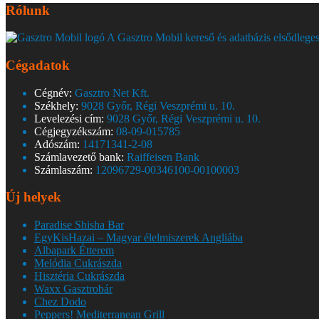
Rólunk
A Gasztro Mobil kereső és adatbázis elsődleges
Cégadatok
Cégnév:
Gasztro Net Kft.
Székhely:
9028 Győr, Régi Veszprémi u. 10.
Levelezési cím:
9028 Győr, Régi Veszprémi u. 10.
Cégjegyzékszám:
08-09-015785
Adószám:
14171341-2-08
Számlavezető bank:
Raiffeisen Bank
Számlaszám:
12096729-00346100-00100003
Új helyek
Paradise Shisha Bar
EgyKisHazai – Magyar élelmiszerek Angliába
Albapark Étterem
Melódia Cukrászda
Hisztéria Cukrászda
Waxx Gasztrobár
Chez Dodo
Peppers! Mediterranean Grill