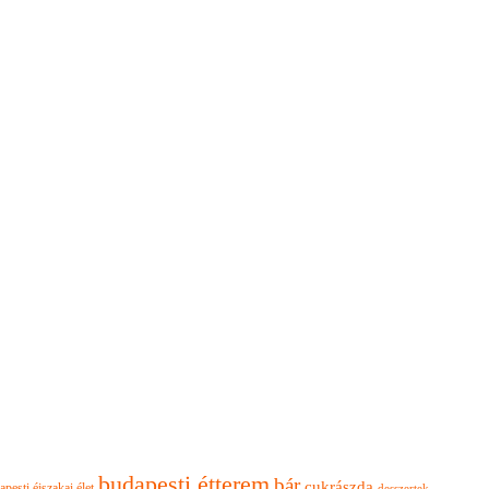
budapesti étterem
bár
cukrászda
apesti éjszakai élet
desszertek