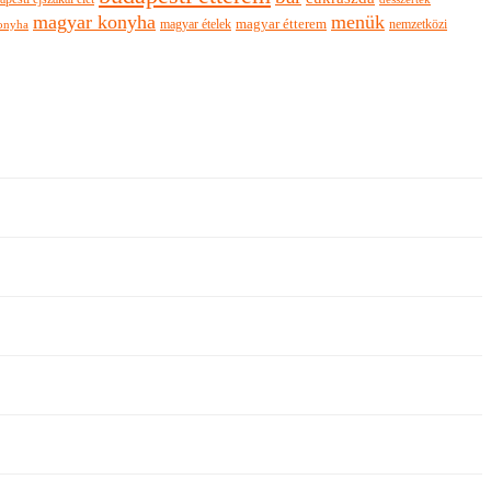
magyar konyha
menük
magyar ételek
magyar étterem
nemzetközi
onyha