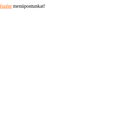
részére
menüpontunkat!