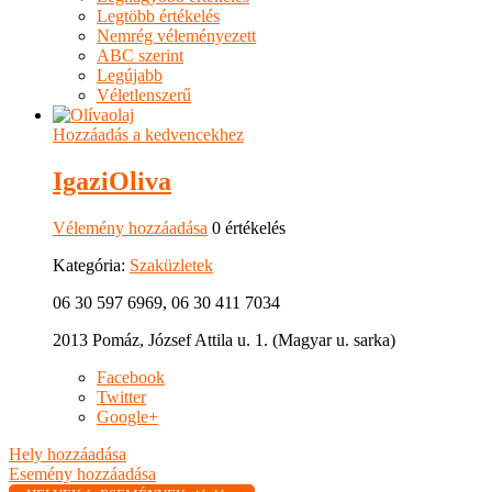
Legtöbb értékelés
Nemrég véleményezett
ABC szerint
Legújabb
Véletlenszerű
Hozzáadás a kedvencekhez
IgaziOliva
Vélemény hozzáadása
0 értékelés
Kategória:
Szaküzletek
06 30 597 6969, 06 30 411 7034
2013 Pomáz, József Attila u. 1. (Magyar u. sarka)
Facebook
Twitter
Google+
Hely hozzáadása
Esemény hozzáadása