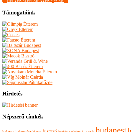
HELYEK és ESEMÉNYEK ajánlása
Támogatóink
Hirdetés
Népszerű címkék
budapest
b
bisztró
borok
balaton
balaton északi-part
borkóstoló
borbár