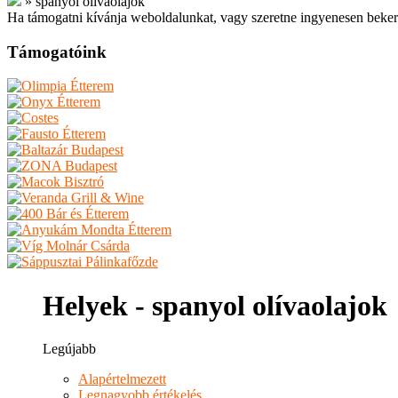
»
spanyol olívaolajok
Ha támogatni kívánja weboldalunkat, vagy szeretne ingyenesen beker
Támogatóink
Helyek - spanyol olívaolajok
Legújabb
Alapértelmezett
Legnagyobb értékelés