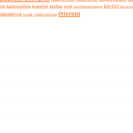
kávézó
rek
koktélok
házhozszállítás
kávéház
kávék
látványk
kávékülönlegességek
étterem
sütemények
torták
vidéki étterem