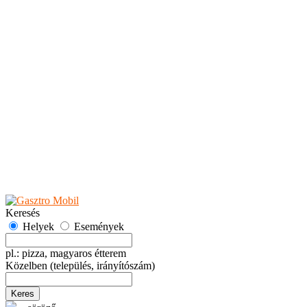
Teaházak
Tejbárok
Vendéglők
Események
Akciók
Fesztiválok
Kiállítások
Programok
Rendezvények
Ünnepek
Hely hozzáadása
Esemény hozzáadása
Ajánlás
Hirdetők részére
GYIK
Keresés
Helyek
Események
pl.: pizza, magyaros étterem
Közelben
(település, irányítószám)
Keres