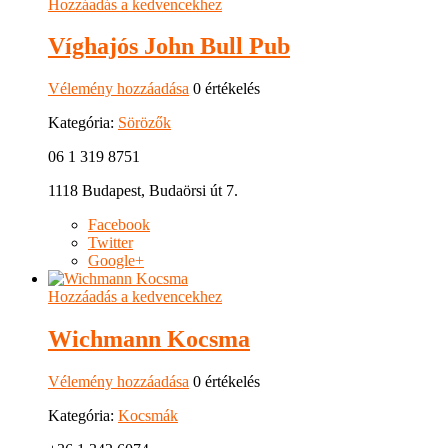
Hozzáadás a kedvencekhez
Víghajós John Bull Pub
Vélemény hozzáadása
0 értékelés
Kategória:
Sörözők
06 1 319 8751
1118 Budapest, Budaörsi út 7.
Facebook
Twitter
Google+
Hozzáadás a kedvencekhez
Wichmann Kocsma
Vélemény hozzáadása
0 értékelés
Kategória:
Kocsmák