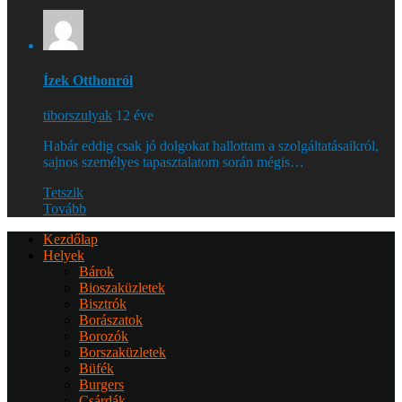
Ízek Otthonról
tiborszulyak
12 éve
Habár eddig csak jó dolgokat hallottam a szolgáltatásaikról,
sajnos személyes tapasztalatom során mégis…
Tetszik
Tovább
Kezdőlap
Helyek
Bárok
Bioszaküzletek
Bisztrók
Borászatok
Borozók
Borszaküzletek
Büfék
Burgers
Csárdák