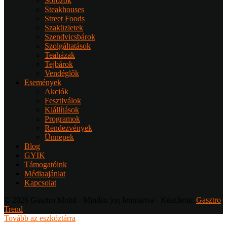
Sörözők
Steakhouses
Street Foods
Szaküzletek
Szendvicsbárok
Szolgáltatások
Teaházak
Tejbárok
Vendéglők
Események
Akciók
Fesztiválok
Kiállítások
Programok
Rendezvények
Ünnepek
Blog
GYIK
Támogatóink
Médiaajánlat
Kapcsolat
© 2026 Gasztro Mobil - Minden jog fenntartva - Készítette:
Gasztro
Trend
Tovább az eszköztárra