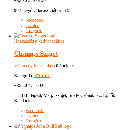
+36 30 252 0100
9021 Győr, Baross Gábor út 5.
Facebook
Twitter
Google+
Hozzáadás a kedvencekhez
Champs Sziget
Vélemény hozzáadása
0 értékelés
Kategória:
Sörözők
+36 20 471 0029
1138 Budapest, Margitsziget, Sirály Csónakház, Építők
Kajaktelep
Facebook
Twitter
Google+