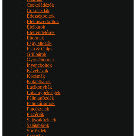
Csokoládézók
Cukrászdák
Édességboltok
Élelmiszerboltok
Ételbárok
Ételrendelések
Éttermek
Fagylaltozók
Fish & Chips
Grillbárok
Gyorséttermek
Ínyencboltok
Kávéházak
Kocsmák
Koktélbárok
Lacikonyhák
Látványpékségek
Pálinkafőzdék
Pálinkáriumok
Pincészetek
Pizzériák
Sajtszaküzletek
Salátabárok
Sörfőzdék