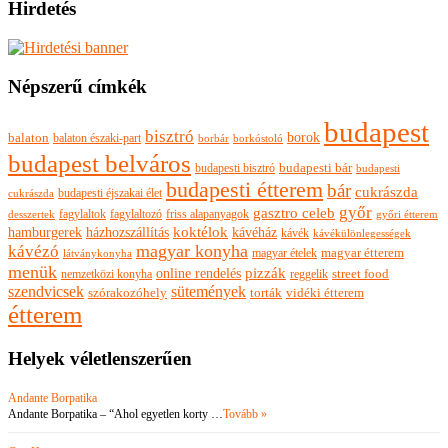
Hirdetés
Népszerű címkék
budapest
bisztró
borok
balaton
balaton északi-part
borkóstoló
borbár
budapest belváros
budapesti bisztró
budapesti bár
budapesti
budapesti étterem
bár
cukrászda
budapesti éjszakai élet
cukrászda
győr
gasztro celeb
fagylaltok
fagylaltozó
friss alapanyagok
győri étterem
desszertek
hamburgerek
koktélok
házhozszállítás
kávéház
kávék
kávékülönlegességek
magyar konyha
kávézó
magyar ételek
magyar étterem
látványkonyha
menük
pizzák
online rendelés
nemzetközi konyha
reggelik
street food
szendvicsek
sütemények
szórakozóhely
torták
vidéki étterem
étterem
Helyek véletlenszerűen
Andante Borpatika
Andante Borpatika – “Ahol egyetlen korty …
Tovább »