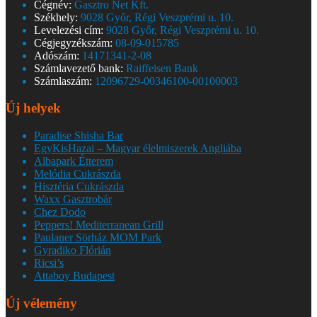
Cégnév:
Gasztro Net Kft.
Székhely:
9028 Győr, Régi Veszprémi u. 10.
Levelezési cím:
9028 Győr, Régi Veszprémi u. 10.
Cégjegyzékszám:
08-09-015785
Adószám:
14171341-2-08
Számlavezető bank:
Raiffeisen Bank
Számlaszám:
12096729-00346100-00100003
Új helyek
Paradise Shisha Bar
EgyKisHazai – Magyar élelmiszerek Angliába
Albapark Étterem
Melódia Cukrászda
Hisztéria Cukrászda
Waxx Gasztrobár
Chez Dodo
Peppers! Mediterranean Grill
Paulaner Sörház MOM Park
Gyradiko Flórián
Ricsi’s
Attaboy Budapest
Új vélemény