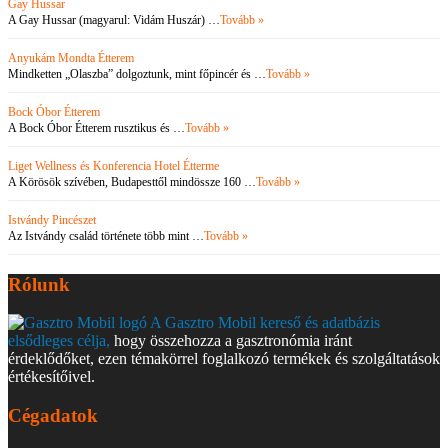
Gay Hussar
A Gay Hussar (magyarul: Vidám Huszár) …
Tovább »
Anyukám Mondta Étterem
Mindketten „Olaszba” dolgoztunk, mint főpincér és …
Tovább »
Bock Óbor Étterem
A Bock Óbor Étterem rusztikus és …
Tovább »
Liget Wellness és Konferencia Hotel Étterme
A Körösök szívében, Budapesttől mindössze 160 …
Tovább »
Istvándy Pincészet
Az Istvándy család története több mint …
Tovább »
Rólunk
A Gasztro Mobil kereső és adatbázis
elsődleges célja,
hogy összehozza a gasztronómia iránt
érdeklődőket, ezen témakörrel foglalkozó termékek és szolgáltatások
értékesítőivel.
Cégadatok