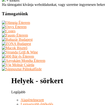
»
sörkert
Ha támogatni kívánja weboldalunkat, vagy szeretne ingyenesen beker
Támogatóink
Helyek - sörkert
Legújabb
Alapértelmezett
Legnagyobb értékelés