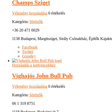
Champs Sziget
Vélemény hozzáadása
0 értékelés
Kategória:
Sörözők
+36 20 471 0029
1138 Budapest, Margitsziget, Sirály Csónakház, Építők Kajakt
Facebook
Twitter
Google+
Hozzáadás a kedvencekhez
Víghajós John Bull Pub
Vélemény hozzáadása
0 értékelés
Kategória:
Sörözők
06 1 319 8751
1118 Budapest, Budaörsi út 7.