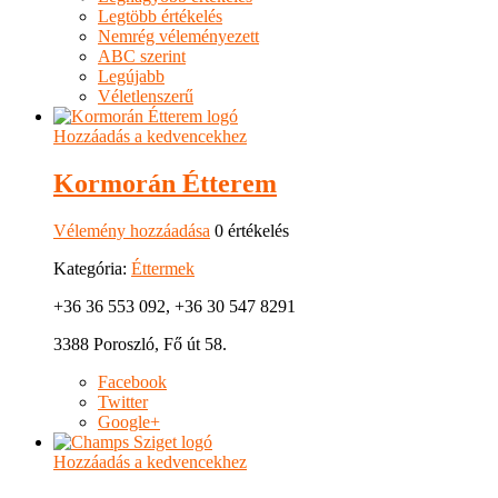
Legtöbb értékelés
Nemrég véleményezett
ABC szerint
Legújabb
Véletlenszerű
Hozzáadás a kedvencekhez
Kormorán Étterem
Vélemény hozzáadása
0 értékelés
Kategória:
Éttermek
+36 36 553 092, +36 30 547 8291
3388 Poroszló, Fő út 58.
Facebook
Twitter
Google+
Hozzáadás a kedvencekhez