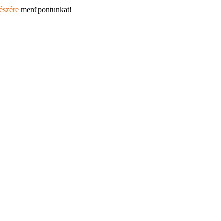
részére
menüpontunkat!