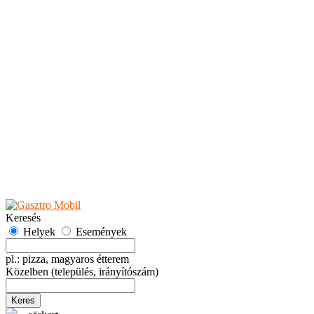
Teaházak
Tejbárok
Vendéglők
Események
Akciók
Fesztiválok
Kiállítások
Programok
Rendezvények
Ünnepek
Hely hozzáadása
Esemény hozzáadása
Ajánlás
Hirdetők részére
GYIK
Keresés
Helyek
Események
pl.: pizza, magyaros étterem
Közelben
(település, irányítószám)
Keres