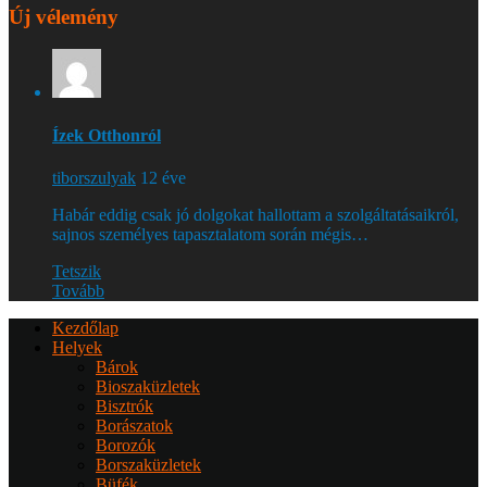
Új vélemény
Ízek Otthonról
tiborszulyak
12 éve
Habár eddig csak jó dolgokat hallottam a szolgáltatásaikról,
sajnos személyes tapasztalatom során mégis…
Tetszik
Tovább
Kezdőlap
Helyek
Bárok
Bioszaküzletek
Bisztrók
Borászatok
Borozók
Borszaküzletek
Büfék