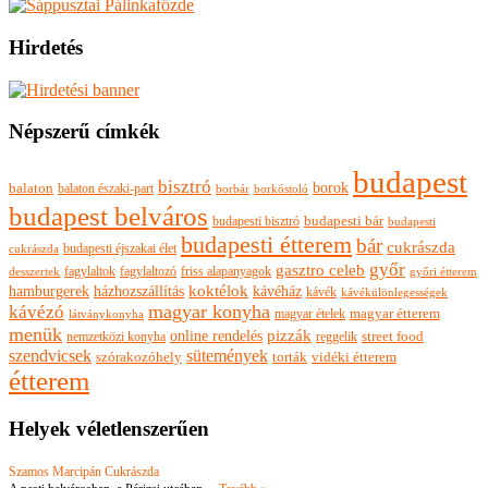
Hirdetés
Népszerű címkék
budapest
bisztró
borok
balaton
balaton északi-part
borkóstoló
borbár
budapest belváros
budapesti bisztró
budapesti bár
budapesti
budapesti étterem
bár
cukrászda
budapesti éjszakai élet
cukrászda
győr
gasztro celeb
fagylaltok
fagylaltozó
friss alapanyagok
győri étterem
desszertek
hamburgerek
koktélok
házhozszállítás
kávéház
kávék
kávékülönlegességek
magyar konyha
kávézó
magyar ételek
magyar étterem
látványkonyha
menük
pizzák
online rendelés
nemzetközi konyha
reggelik
street food
szendvicsek
sütemények
szórakozóhely
torták
vidéki étterem
étterem
Helyek véletlenszerűen
Szamos Marcipán Cukrászda