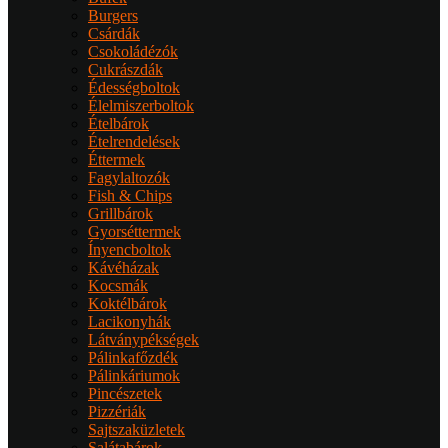
Burgers
Csárdák
Csokoládézók
Cukrászdák
Édességboltok
Élelmiszerboltok
Ételbárok
Ételrendelések
Éttermek
Fagylaltozók
Fish & Chips
Grillbárok
Gyorséttermek
Ínyencboltok
Kávéházak
Kocsmák
Koktélbárok
Lacikonyhák
Látványpékségek
Pálinkafőzdék
Pálinkáriumok
Pincészetek
Pizzériák
Sajtszaküzletek
Salátabárok