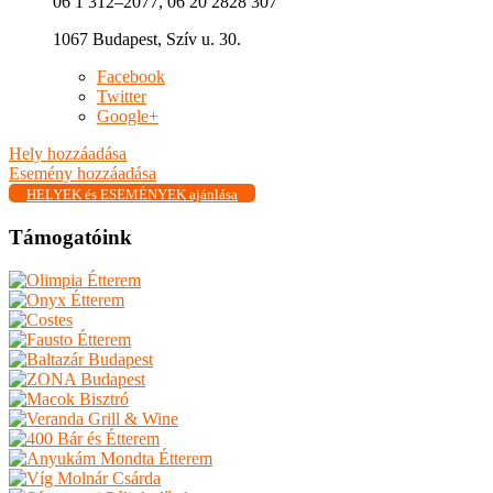
06 1 312–2077, 06 20 2828 307
1067 Budapest, Szív u. 30.
Facebook
Twitter
Google+
Hely hozzáadása
Esemény hozzáadása
HELYEK és ESEMÉNYEK ajánlása
Támogatóink