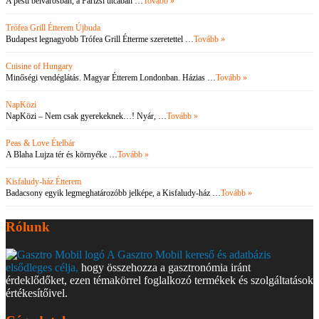
A pesti belvárosban, a Párizsi utcában …
Tovább »
Trófea Grill Étterem Újbuda
Budapest legnagyobb Trófea Grill Étterme szeretettel …
Tovább »
Cuisine of Hungary
Minőségi vendéglátás. Magyar Étterem Londonban. Házias …
Tovább »
NapKözi
NapKözi – Nem csak gyerekeknek…! Nyár, …
Tovább »
Peas & Love Ételbár
A Blaha Lujza tér és környéke …
Tovább »
Kisfaludy-ház Étterem
Badacsony egyik legmeghatározóbb jelképe, a Kisfaludy-ház …
Tovább »
Rólunk
A Gasztro Mobil kereső és adatbázis
elsődleges célja,
hogy összehozza a gasztronómia iránt
érdeklődőket, ezen témakörrel foglalkozó termékek és szolgáltatások
értékesítőivel.