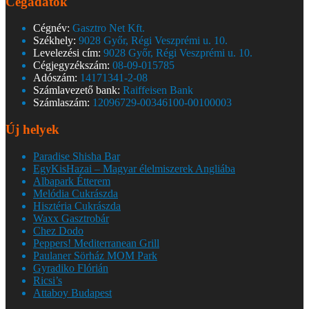
Cégadatok
Cégnév:
Gasztro Net Kft.
Székhely:
9028 Győr, Régi Veszprémi u. 10.
Levelezési cím:
9028 Győr, Régi Veszprémi u. 10.
Cégjegyzékszám:
08-09-015785
Adószám:
14171341-2-08
Számlavezető bank:
Raiffeisen Bank
Számlaszám:
12096729-00346100-00100003
Új helyek
Paradise Shisha Bar
EgyKisHazai – Magyar élelmiszerek Angliába
Albapark Étterem
Melódia Cukrászda
Hisztéria Cukrászda
Waxx Gasztrobár
Chez Dodo
Peppers! Mediterranean Grill
Paulaner Sörház MOM Park
Gyradiko Flórián
Ricsi’s
Attaboy Budapest