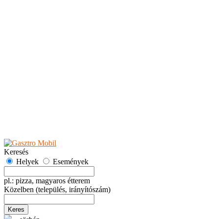
Teaházak
Tejbárok
Vendéglők
Események
Akciók
Fesztiválok
Kiállítások
Programok
Rendezvények
Ünnepek
Hely hozzáadása
Esemény hozzáadása
Ajánlás
Hirdetők részére
GYIK
Keresés
Helyek
Események
pl.: pizza, magyaros étterem
Közelben
(település, irányítószám)
Keres