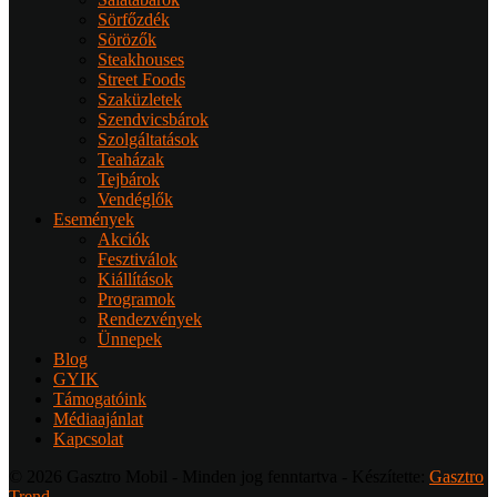
Sörfőzdék
Sörözők
Steakhouses
Street Foods
Szaküzletek
Szendvicsbárok
Szolgáltatások
Teaházak
Tejbárok
Vendéglők
Események
Akciók
Fesztiválok
Kiállítások
Programok
Rendezvények
Ünnepek
Blog
GYIK
Támogatóink
Médiaajánlat
Kapcsolat
© 2026 Gasztro Mobil - Minden jog fenntartva - Készítette:
Gasztro
Trend