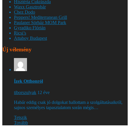
Hisztéria Cukrászda
Waxx Gasztrobár
Chez Dodo
Peppers! Mediterranean Grill
Paulaner Sörház MOM Park
Gyradiko Flórián
Ricsi’s
Attaboy Budapest
Új vélemény
Ízek Otthonról
tiborszulyak
12 éve
Habár eddig csak jó dolgokat hallottam a szolgáltatásaikról,
sajnos személyes tapasztalatom során mégis…
Tetszik
Tovább