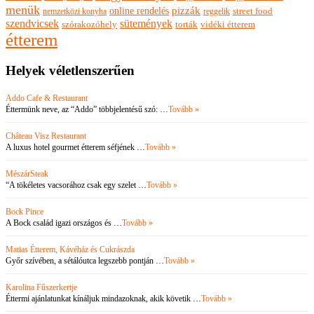
menük
pizzák
online rendelés
nemzetközi konyha
reggelik
street food
szendvicsek
sütemények
szórakozóhely
torták
vidéki étterem
étterem
Helyek véletlenszerűen
Addo Cafe & Restaurant
Éttermünk neve, az “Addo” többjelentésű szó: …
Tovább »
Château Visz Restaurant
A luxus hotel gourmet étterem séfjének …
Tovább »
MészárSteak
“A tökéletes vacsorához csak egy szelet …
Tovább »
Bock Pince
A Bock család igazi országos és …
Tovább »
Matias Étterem, Kávéház és Cukrászda
Győr szívében, a sétálóutca legszebb pontján …
Tovább »
Karolina Fűszerkertje
Éttermi ajánlatunkat kínáljuk mindazoknak, akik követik …
Tovább »