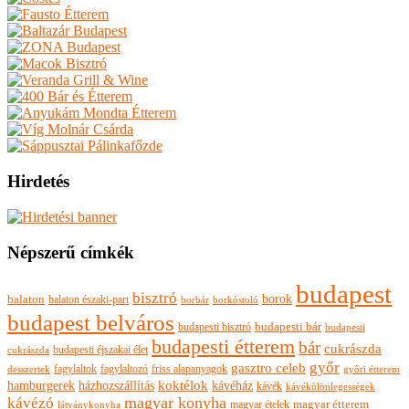
Hirdetés
Népszerű címkék
budapest
bisztró
borok
balaton
balaton északi-part
borkóstoló
borbár
budapest belváros
budapesti bisztró
budapesti bár
budapesti
budapesti étterem
bár
cukrászda
budapesti éjszakai élet
cukrászda
győr
gasztro celeb
fagylaltok
fagylaltozó
friss alapanyagok
győri étterem
desszertek
hamburgerek
koktélok
házhozszállítás
kávéház
kávék
kávékülönlegességek
magyar konyha
kávézó
magyar ételek
magyar étterem
látványkonyha