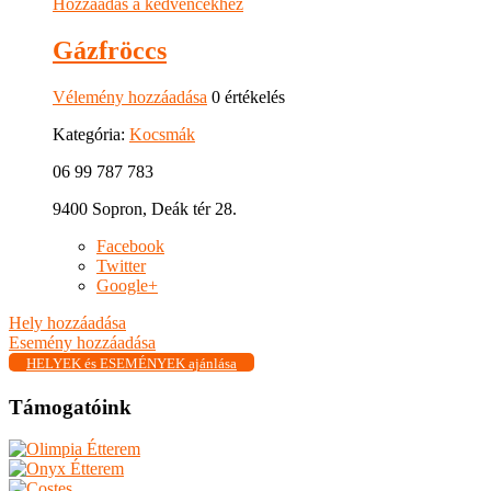
Hozzáadás a kedvencekhez
Gázfröccs
Vélemény hozzáadása
0 értékelés
Kategória:
Kocsmák
06 99 787 783
9400 Sopron, Deák tér 28.
Facebook
Twitter
Google+
Hely hozzáadása
Esemény hozzáadása
HELYEK és ESEMÉNYEK ajánlása
Támogatóink