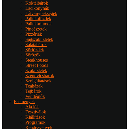
Koktélbárok
Lacikonyhák
Látványpékségek
Pálinkafőzdék
Pálinkáriumok
Pincészetek
Pizzériák
Sajtszaküzletek
Salátabárok
Sörfőzdék
Sörözők
Steakhouses
Street Foods
Szaküzletek
Szendvicsbárok
Szolgáltatások
Teaházak
Tejbárok
Vendéglők
Események
Akciók
Fesztiválok
Kiállítások
Programok
Rendezvények