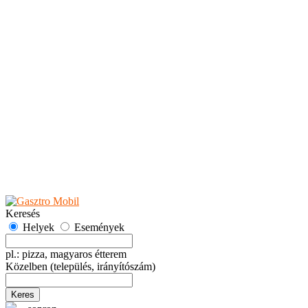
Teaházak
Tejbárok
Vendéglők
Események
Akciók
Fesztiválok
Kiállítások
Programok
Rendezvények
Ünnepek
Hely hozzáadása
Esemény hozzáadása
Ajánlás
Hirdetők részére
GYIK
Keresés
Helyek
Események
pl.: pizza, magyaros étterem
Közelben
(település, irányítószám)
Keres