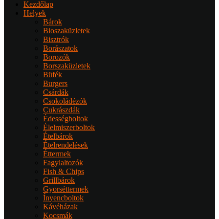
Kezdőlap
Helyek
Bárok
Bioszaküzletek
Bisztrók
Borászatok
Borozók
Borszaküzletek
Büfék
Burgers
Csárdák
Csokoládézók
Cukrászdák
Édességboltok
Élelmiszerboltok
Ételbárok
Ételrendelések
Éttermek
Fagylaltozók
Fish & Chips
Grillbárok
Gyorséttermek
Ínyencboltok
Kávéházak
Kocsmák