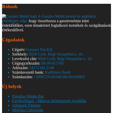
Rólunk
A Gasztro Mobil kereső és adatbázis
elsődleges célja,
hogy összehozza a gasztronómia iránt
érdeklődőket, ezen témakörrel foglalkozó termékek és szolgáltatások
értékesítőivel.
Cégadatok
Cégnév:
Gasztro Net Kft.
Székhely:
9028 Győr, Régi Veszprémi u. 10.
Levelezési cím:
9028 Győr, Régi Veszprémi u. 10.
Cégjegyzékszám:
08-09-015785
Adószám:
14171341-2-08
Számlavezető bank:
Raiffeisen Bank
Számlaszám:
12096729-00346100-00100003
Új helyek
Paradise Shisha Bar
EgyKisHazai – Magyar élelmiszerek Angliába
Albapark Étterem
Melódia Cukrászda