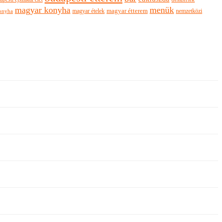
magyar konyha
menük
magyar ételek
magyar étterem
nemzetközi
onyha