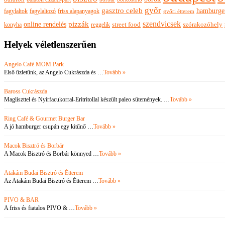
győr
gasztro celeb
hamburge
fagylaltok
fagylaltozó
friss alapanyagok
győri étterem
szendvicsek
pizzák
online rendelés
szórakozóhely
konyha
reggelik
street food
Helyek véletlenszerűen
Angelo Café MOM Park
Első üzletünk, az Angelo Cukrászda és …
Tovább »
Baross Cukrászda
Magliszttel és Nyírfacukorral-Eritritollal készült paleo sütemények. …
Tovább »
Ring Café & Gourmet Burger Bar
A jó hamburger csupán egy kitűnő …
Tovább »
Macok Bisztró és Borbár
A Macok Bisztró és Borbár könnyed …
Tovább »
Atakám Budai Bisztró és Étterem
Az Atakám Budai Bisztró és Étterem …
Tovább »
PIVO & BAR
A friss és fiatalos PIVO & …
Tovább »