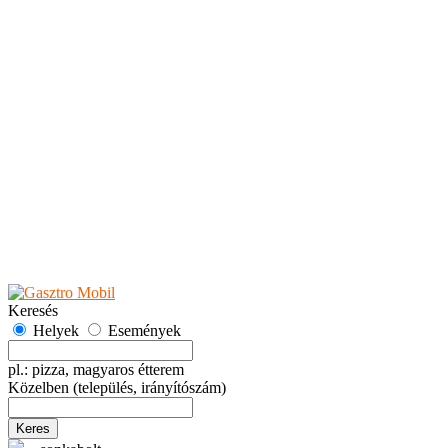
Teaházak
Tejbárok
Vendéglők
Események
Akciók
Fesztiválok
Kiállítások
Programok
Rendezvények
Ünnepek
Hely hozzáadása
Esemény hozzáadása
Ajánlás
Hirdetők részére
GYIK
Keresés
Helyek
Események
pl.: pizza, magyaros étterem
Közelben
(település, irányítószám)
Keres