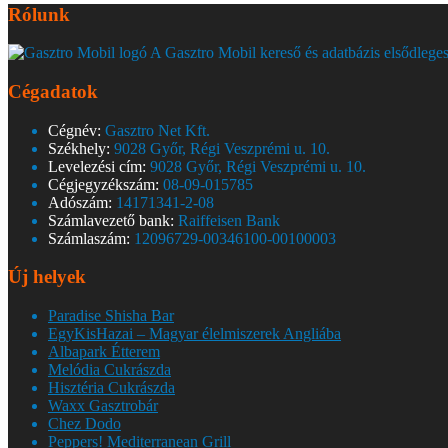
Rólunk
A Gasztro Mobil kereső és adatbázis elsődleges
Cégadatok
Cégnév:
Gasztro Net Kft.
Székhely:
9028 Győr, Régi Veszprémi u. 10.
Levelezési cím:
9028 Győr, Régi Veszprémi u. 10.
Cégjegyzékszám:
08-09-015785
Adószám:
14171341-2-08
Számlavezető bank:
Raiffeisen Bank
Számlaszám:
12096729-00346100-00100003
Új helyek
Paradise Shisha Bar
EgyKisHazai – Magyar élelmiszerek Angliába
Albapark Étterem
Melódia Cukrászda
Hisztéria Cukrászda
Waxx Gasztrobár
Chez Dodo
Peppers! Mediterranean Grill