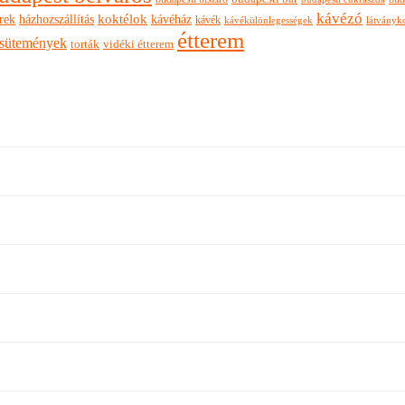
kávézó
rek
koktélok
házhozszállítás
kávéház
kávék
látványk
kávékülönlegességek
étterem
sütemények
torták
vidéki étterem