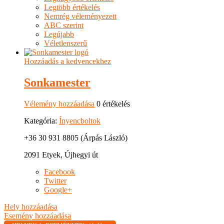
Legtöbb értékelés
Nemrég véleményezett
ABC szerint
Legújabb
Véletlenszerű
Hozzáadás a kedvencekhez
Sonkamester
Vélemény hozzáadása
0 értékelés
Kategória:
Ínyencboltok
+36 30 931 8805 (Árpás László)
2091 Etyek, Újhegyi út
Facebook
Twitter
Google+
Hely hozzáadása
Esemény hozzáadása