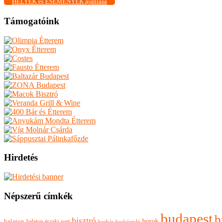
HELYEK és ESEMÉNYEK ajánlása
Támogatóink
Hirdetés
Népszerű címkék
budapest
b
bisztró
borok
balaton
balaton északi-part
borkóstoló
borbár