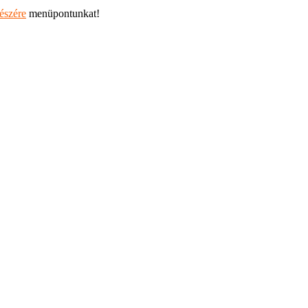
részére
menüpontunkat!