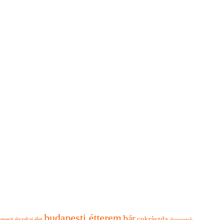
budapesti étterem
bár
cukrászda
apesti éjszakai élet
desszertek