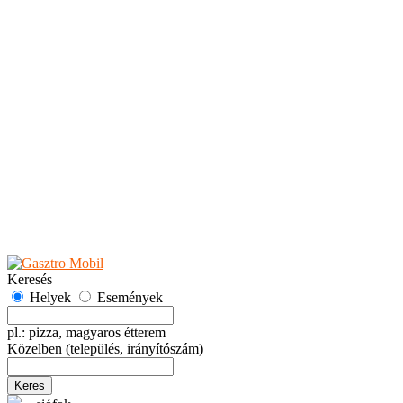
Teaházak
Tejbárok
Vendéglők
Események
Akciók
Fesztiválok
Kiállítások
Programok
Rendezvények
Ünnepek
Hely hozzáadása
Esemény hozzáadása
Ajánlás
Hirdetők részére
GYIK
Keresés
Helyek
Események
pl.: pizza, magyaros étterem
Közelben
(település, irányítószám)
Keres