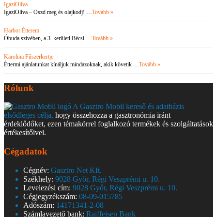
IgaziOliva
IgaziOliva – Oszd meg és olajkodj! …
Tovább »
Harbor Étterem
Óbuda szívében, a 3. kerületi Bécsi …
Tovább »
Karolina Fűszerkertje
Éttermi ajánlatunkat kínáljuk mindazoknak, akik követik …
Tovább »
Rólunk
A Gasztro Mobil kereső és adatbázis
elsődleges célja,
hogy összehozza a gasztronómia iránt
érdeklődőket, ezen témakörrel foglalkozó termékek és szolgáltatások
értékesítőivel.
Cégadatok
Cégnév:
Gasztro Net Kft.
Székhely:
9028 Győr, Régi Veszprémi u. 10.
Levelezési cím:
9028 Győr, Régi Veszprémi u. 10.
Cégjegyzékszám:
08-09-015785
Adószám:
14171341-2-08
Számlavezető bank:
Raiffeisen Bank