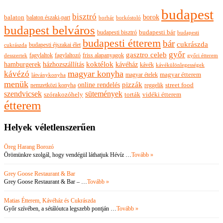
budapest
bisztró
borok
balaton
balaton északi-part
borkóstoló
borbár
budapest belváros
budapesti bisztró
budapesti bár
budapesti
budapesti étterem
bár
cukrászda
budapesti éjszakai élet
cukrászda
győr
gasztro celeb
fagylaltok
fagylaltozó
friss alapanyagok
győri étterem
desszertek
hamburgerek
koktélok
házhozszállítás
kávéház
kávék
kávékülönlegességek
magyar konyha
kávézó
magyar ételek
magyar étterem
látványkonyha
menük
pizzák
online rendelés
nemzetközi konyha
reggelik
street food
szendvicsek
sütemények
szórakozóhely
torták
vidéki étterem
étterem
Helyek véletlenszerűen
Öreg Harang Borozó
Örömünkre szolgál, hogy vendégül láthatjuk Hévíz …
Tovább »
Grey Goose Restaurant & Bar
Grey Goose Restaurant & Bar – …
Tovább »
Matias Étterem, Kávéház és Cukrászda
Győr szívében, a sétálóutca legszebb pontján …
Tovább »