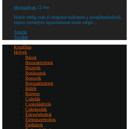
tiborszulyak
12 éve
Habár eddig csak jó dolgokat hallottam a szolgáltatásaikról,
sajnos személyes tapasztalatom során mégis…
Tetszik
Tovább
Kezdőlap
Helyek
Bárok
Bioszaküzletek
Bisztrók
Borászatok
Borozók
Borszaküzletek
Büfék
Burgers
Csárdák
Csokoládézók
Cukrászdák
Édességboltok
Élelmiszerboltok
Ételbárok