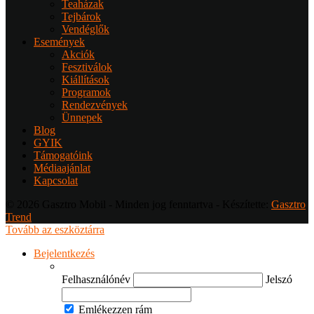
Teaházak
Tejbárok
Vendéglők
Események
Akciók
Fesztiválok
Kiállítások
Programok
Rendezvények
Ünnepek
Blog
GYIK
Támogatóink
Médiaajánlat
Kapcsolat
© 2026 Gasztro Mobil - Minden jog fenntartva - Készítette:
Gasztro
Trend
Tovább az eszköztárra
Bejelentkezés
Felhasználónév
Jelszó
Emlékezzen rám