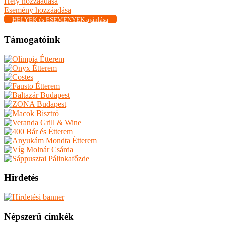
Hely hozzáadása
Esemény hozzáadása
HELYEK és ESEMÉNYEK ajánlása
Támogatóink
Hirdetés
Népszerű címkék