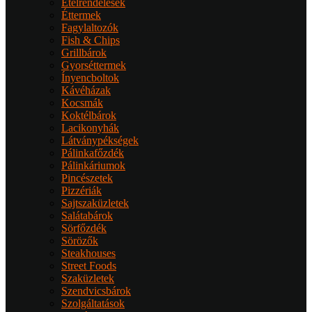
Ételrendelések
Éttermek
Fagylaltozók
Fish & Chips
Grillbárok
Gyorséttermek
Ínyencboltok
Kávéházak
Kocsmák
Koktélbárok
Lacikonyhák
Látványpékségek
Pálinkafőzdék
Pálinkáriumok
Pincészetek
Pizzériák
Sajtszaküzletek
Salátabárok
Sörfőzdék
Sörözők
Steakhouses
Street Foods
Szaküzletek
Szendvicsbárok
Szolgáltatások