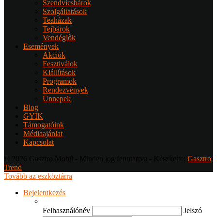
Szendvicsbárok
Szolgáltatások
Teaházak
Tejbárok
Vendéglők
Események
Akciók
Fesztiválok
Kiállítások
Programok
Rendezvények
Ünnepek
Blog
GYIK
Támogatóink
Médiaajánlat
Kapcsolat
© 2026 Gasztro Mobil - Minden jog fenntartva - Készítette:
Gasztro
Trend
Tovább az eszköztárra
Bejelentkezés
Felhasználónév
Jelszó