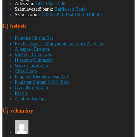
Adószám:
14171341-2-08
Számlavezető bank:
Raiffeisen Bank
Számlaszám:
12096729-00346100-00100003
Új helyek
Paradise Shisha Bar
EgyKisHazai – Magyar élelmiszerek Angliába
Albapark Étterem
Melódia Cukrászda
Hisztéria Cukrászda
Waxx Gasztrobár
Chez Dodo
Peppers! Mediterranean Grill
Paulaner Sörház MOM Park
Gyradiko Flórián
Ricsi’s
Attaboy Budapest
Új vélemény