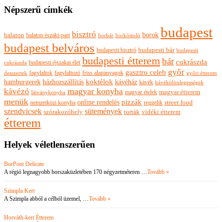
Népszerű címkék
budapest
bisztró
borok
balaton
balaton északi-part
borkóstoló
borbár
budapest belváros
budapesti bisztró
budapesti bár
budapesti
budapesti étterem
bár
cukrászda
budapesti éjszakai élet
cukrászda
győr
gasztro celeb
fagylaltok
fagylaltozó
friss alapanyagok
győri étterem
desszertek
hamburgerek
koktélok
házhozszállítás
kávéház
kávék
kávékülönlegességek
magyar konyha
kávézó
magyar ételek
magyar étterem
látványkonyha
menük
pizzák
online rendelés
nemzetközi konyha
reggelik
street food
szendvicsek
sütemények
szórakozóhely
torták
vidéki étterem
étterem
Helyek véletlenszerűen
BorPont Delicate
A régió legnagyobb borszaküzletében 170 négyzetméteren …
Tovább »
Szimpla Kert
A Szimpla abból a célból üzemel, …
Tovább »
Horváth-kert Étterem