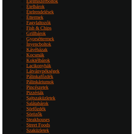
Élelmiszerboltok
Ételbárok
Ételrendelések
Éttermek
Fagylaltozók
Fish & Chips
Grillbárok
Gyorséttermek
Ínyencboltok
Kávéházak
Kocsmák
Koktélbárok
Lacikonyhák
Látványpékségek
Pálinkafőzdék
Pálinkáriumok
Pincészetek
Pizzériák
Sajtszaküzletek
Salátabárok
Sörfőzdék
Sörözők
Steakhouses
Street Foods
Szaküzletek