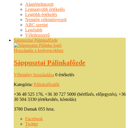
Alapértelmezett
Legnagyobb értékelés
Legtöbb értékelés
Nemrég véleményezett
ABC szerint
Legújabb
Véletlenszerű
Sáppusztai Pálinkafőzde
Hozzáadás a kedvencekhez
Sáppusztai Pálinkafőzde
Vélemény hozzáadása
0 értékelés
Kategória:
Pálinkafőzdék
+36 48 525 176, +36 30 727 5000 (bérfőzés, előjegyzés), +36
30 504 3330 (értékesítés, kóstolás)
3780 Damak 055 hrsz.
Facebook
Twitter