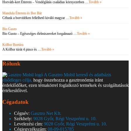
Horváth-kert Étterem – Vendéglátás családias környezetben …
Tovább »
Mandula Étterem és Bor Bár
Célunk a borvidéken fellelhető kiváló magyar …
Tovább »
Bio Gusto
Bio Gusto – Egészséges élelmiszereket forgalmazó …
Tovább »
KóBor Bortúra
A KóBor túrát 4 pince és …
Tovább »
Rólunk
A Gasztro Mobil kereső és adatbázis
elsődleges célja,
hogy összehozza a gasztronómia iránt
érdeklődőket, ezen témakörrel foglalkozó termékek és szolgáltatások
értékesítőivel.
Cégadatok
Cégnév:
Gasztro Net Kft.
Székhely:
9028 Győr, Régi Veszprémi u. 10.
Levelezési cím:
9028 Győr, Régi Veszprémi u. 10.
Cégjegyzékszám:
08-09-015785