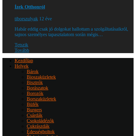
Ízek Otthonról
tiborszulyak
12 éve
Habár eddig csak jó dolgokat hallottam a szolgáltatásaikról,
sajnos személyes tapasztalatom során mégis…
Tetszik
Tovább
Kezdőlap
Helyek
Bárok
Bioszaküzletek
Bisztrók
Borászatok
Borozók
Borszaküzletek
Büfék
Burgers
Csárdák
Csokoládézók
Cukrászdák
Édességboltok