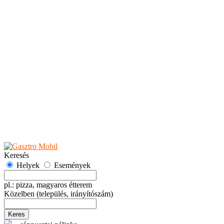
Teaházak
Tejbárok
Vendéglők
Események
Akciók
Fesztiválok
Kiállítások
Programok
Rendezvények
Ünnepek
Hely hozzáadása
Esemény hozzáadása
Ajánlás
Hirdetők részére
GYIK
Keresés
Helyek
Események
pl.: pizza, magyaros étterem
Közelben
(település, irányítószám)
Keres