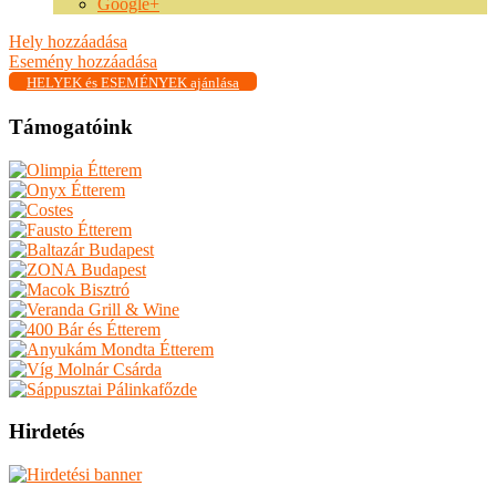
Google+
Hely hozzáadása
Esemény hozzáadása
HELYEK és ESEMÉNYEK ajánlása
Támogatóink
Hirdetés