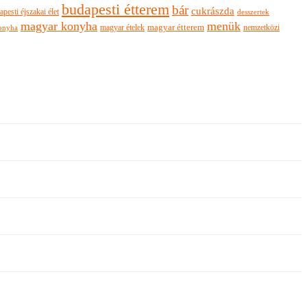
budapesti étterem
bár
cukrászda
apesti éjszakai élet
desszertek
magyar konyha
menük
magyar ételek
magyar étterem
nemzetközi
onyha