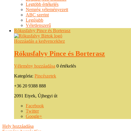
Legtöbb értékelés
Nemrég véleményezett
ABC szerint
Legújabb
Véletlenszerű
Rókusfalvy Pince és Borterasz
Hozzáadás a kedvencekhez
Rókusfalvy Pince és Borterasz
Vélemény hozzáadása
0 értékelés
Kategória:
Pincészetek
+36 20 9388 888
2091 Etyek, Újhegyi út
Facebook
Twitter
Google+
Hely hozzáadása