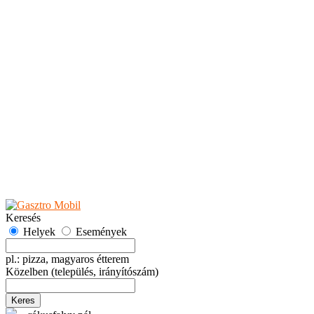
Teaházak
Tejbárok
Vendéglők
Események
Akciók
Fesztiválok
Kiállítások
Programok
Rendezvények
Ünnepek
Hely hozzáadása
Esemény hozzáadása
Ajánlás
Hirdetők részére
GYIK
Keresés
Helyek
Események
pl.: pizza, magyaros étterem
Közelben
(település, irányítószám)
Keres