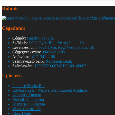
Rólunk
A Gasztro Mobil kereső és adatbázis elsődleges
Cégadatok
Cégnév:
Gasztro Net Kft.
Székhely:
9028 Győr, Régi Veszprémi u. 10.
Levelezési cím:
9028 Győr, Régi Veszprémi u. 10.
Cégjegyzékszám:
08-09-015785
Adószám:
14171341-2-08
Számlavezető bank:
Raiffeisen Bank
Számlaszám:
12096729-00346100-00100003
Új helyek
Paradise Shisha Bar
EgyKisHazai – Magyar élelmiszerek Angliába
Albapark Étterem
Melódia Cukrászda
Hisztéria Cukrászda
Waxx Gasztrobár
Chez Dodo