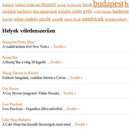
budapest
b
bisztró
borok
balaton
balaton északi-part
borkóstoló
borbár
győr
gasztro celeb
hamburge
fagylaltok
fagylaltozó
friss alapanyagok
győri étterem
szendvicsek
pizzák
online rendelés
szórakozóhely
konyha
reggelik
street food
Helyek véletlenszerűen
Hungarian Pastry Shop
A családi kézben lévő New York-i …
Tovább »
Boutiq’Bár
A Boutiq’Bar a világ 50 legjobb …
Tovább »
Mirage Étterem és Kávézó
Exkluzív hangulatú, családias étterem a Corvin …
Tovább »
Gay Hussar
A Gay Hussar (magyarul: Vidám Huszár) …
Tovább »
Gere Pincészet
Gere Pincészet – Organikus (Bio) művelésű …
Tovább »
Cake Shop Budapest
A Cake Shop-ban készülő finomságok mind-mind …
Tovább »