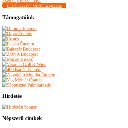
Esemény hozzáadása
HELYEK és ESEMÉNYEK ajánlása
Támogatóink
Hirdetés
Népszerű címkék