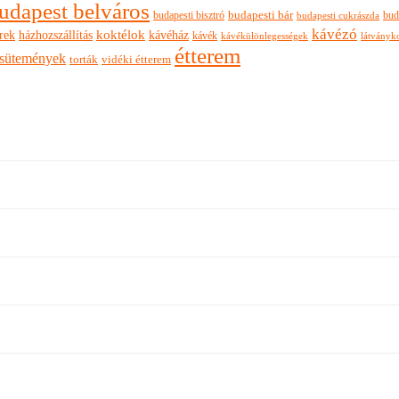
udapest belváros
budapesti bisztró
budapesti bár
bud
budapesti cukrászda
kávézó
rek
koktélok
házhozszállítás
kávéház
kávék
látványk
kávékülönlegességek
étterem
sütemények
torták
vidéki étterem