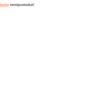
részére
menüpontunkat!