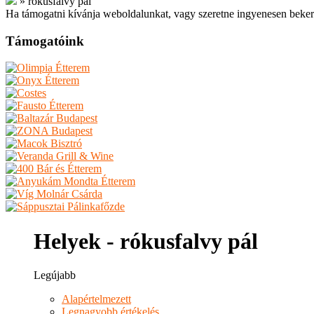
»
rókusfalvy pál
Ha támogatni kívánja weboldalunkat, vagy szeretne ingyenesen beker
Támogatóink
Helyek - rókusfalvy pál
Legújabb
Alapértelmezett
Legnagyobb értékelés