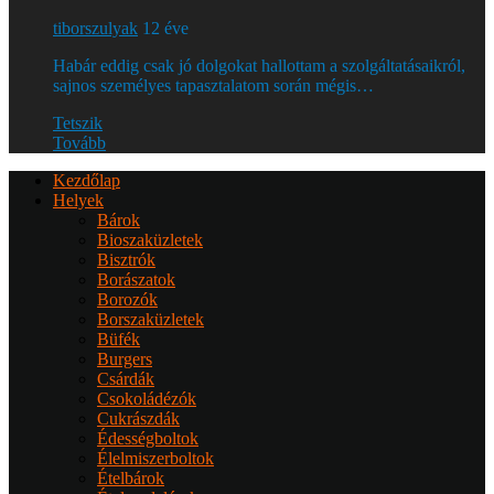
tiborszulyak
12 éve
Habár eddig csak jó dolgokat hallottam a szolgáltatásaikról,
sajnos személyes tapasztalatom során mégis…
Tetszik
Tovább
Kezdőlap
Helyek
Bárok
Bioszaküzletek
Bisztrók
Borászatok
Borozók
Borszaküzletek
Büfék
Burgers
Csárdák
Csokoládézók
Cukrászdák
Édességboltok
Élelmiszerboltok
Ételbárok