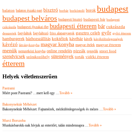
budapest
bisztró
borok
balaton
balaton északi-part
borkóstoló
borbár
budapest belváros
budapesti bisztró
budapesti bár
budapesti
budapesti étterem
bár
cukrászda
budapesti éjszakai élet
cukrászda
győr
gasztro celeb
fagylaltok
fagylaltozó
friss alapanyagok
győri étterem
desszertek
hamburgerek
koktélok
házhozszállítás
kávéház
kávék
kávékülönlegességek
magyar konyha
kávézó
magyar ételek
magyar étterem
látványkonyha
menük
pizzák
online rendelés
nemzetközi konyha
reggelik
street food
szendvicsek
sütemények
szórakozóhely
torták
vidéki étterem
étterem
Helyek véletlenszerűen
Pastrami
Miért pont Pastrami? …mert kell egy …
Tovább »
Bakonynektár Méhészet
Bakonynektár Méhészet: Fajtamézek, mézkülönlegességek és mézes …
Tovább »
Murci Borszoba
Munkásbarokk-nak hívjuk az enteriőrt, talán mindennapra …
Tovább »