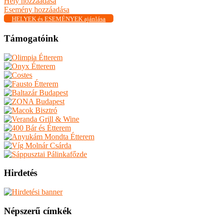
Hely hozzáadása
Esemény hozzáadása
HELYEK és ESEMÉNYEK ajánlása
Támogatóink
Hirdetés
Népszerű címkék