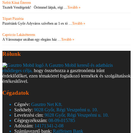
Nefrit Kínai Étterem
Tisztelt Vendégeink! Örömmel látjuk, régi …
Tovább »
Tópart Pizzéria
Pizzériánk Győr-Adyváros szívében az 1-es tó …
Tovább »
Capriccio Lakásétterem
A Városmajor utcában egy elegáns ház …
Tovább »
Rólunk
A Gasztro Mobil kereső és adatbázis
elsődleges célja,
hogy összehozza a gasztronómia iránt
érdeklődőket, ezen témakörrel foglalkozó termékek és szolgáltatások
értékesítőivel.
Cégadatok
Cégnév:
Gasztro Net Kft.
Székhely:
9028 Győr, Régi Veszprémi u. 10.
Levelezési cím:
9028 Győr, Régi Veszprémi u. 10.
Cégjegyzékszám:
08-09-015785
Adószám:
14171341-2-08
Számlavezető bank:
Raiffeisen Bank