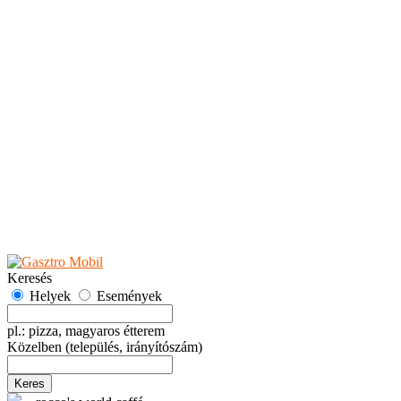
Teaházak
Tejbárok
Vendéglők
Események
Akciók
Fesztiválok
Kiállítások
Programok
Rendezvények
Ünnepek
Hely hozzáadása
Esemény hozzáadása
Ajánlás
Hirdetők részére
GYIK
Keresés
Helyek
Események
pl.: pizza, magyaros étterem
Közelben
(település, irányítószám)
Keres