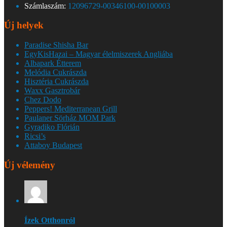
Számlaszám:
12096729-00346100-00100003
Új helyek
Paradise Shisha Bar
EgyKisHazai – Magyar élelmiszerek Angliába
Albapark Étterem
Melódia Cukrászda
Hisztéria Cukrászda
Waxx Gasztrobár
Chez Dodo
Peppers! Mediterranean Grill
Paulaner Sörház MOM Park
Gyradiko Flórián
Ricsi’s
Attaboy Budapest
Új vélemény
Ízek Otthonról