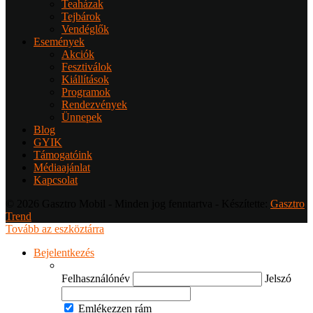
Teaházak
Tejbárok
Vendéglők
Események
Akciók
Fesztiválok
Kiállítások
Programok
Rendezvények
Ünnepek
Blog
GYIK
Támogatóink
Médiaajánlat
Kapcsolat
© 2026 Gasztro Mobil - Minden jog fenntartva - Készítette:
Gasztro
Trend
Tovább az eszköztárra
Bejelentkezés
Felhasználónév
Jelszó
Emlékezzen rám