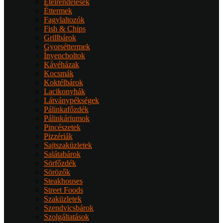
Ételrendelések
Éttermek
Fagylaltozók
Fish & Chips
Grillbárok
Gyorséttermek
Ínyencboltok
Kávéházak
Kocsmák
Koktélbárok
Lacikonyhák
Látványpékségek
Pálinkafőzdék
Pálinkáriumok
Pincészetek
Pizzériák
Sajtszaküzletek
Salátabárok
Sörfőzdék
Sörözők
Steakhouses
Street Foods
Szaküzletek
Szendvicsbárok
Szolgáltatások