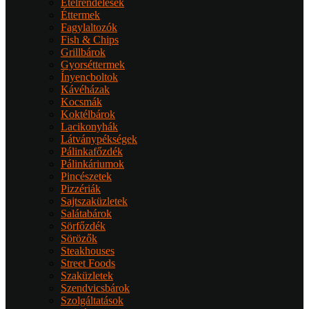
Ételrendelések
Éttermek
Fagylaltozók
Fish & Chips
Grillbárok
Gyorséttermek
Ínyencboltok
Kávéházak
Kocsmák
Koktélbárok
Lacikonyhák
Látványpékségek
Pálinkafőzdék
Pálinkáriumok
Pincészetek
Pizzériák
Sajtszaküzletek
Salátabárok
Sörfőzdék
Sörözők
Steakhouses
Street Foods
Szaküzletek
Szendvicsbárok
Szolgáltatások