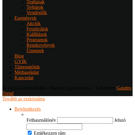
Teaházak
Tejbárok
Vendéglők
Események
Akciók
Fesztiválok
Kiállítások
Programok
Rendezvények
Ünnepek
Blog
GYIK
Támogatóink
Médiaajánlat
Kapcsolat
© 2026 Gasztro Mobil - Minden jog fenntartva - Készítette:
Gasztro
Trend
Tovább az eszköztárra
Bejelentkezés
Felhasználónév
Jelszó
Emlékezzen rám