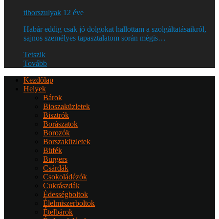
tiborszulyak
12 éve
Habár eddig csak jó dolgokat hallottam a szolgáltatásaikról,
sajnos személyes tapasztalatom során mégis…
Tetszik
Tovább
Kezdőlap
Helyek
Bárok
Bioszaküzletek
Bisztrók
Borászatok
Borozók
Borszaküzletek
Büfék
Burgers
Csárdák
Csokoládézók
Cukrászdák
Édességboltok
Élelmiszerboltok
Ételbárok