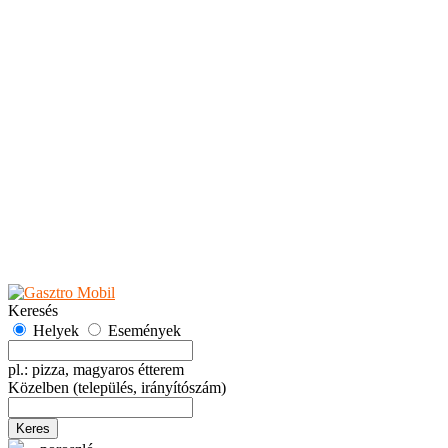
Teaházak
Tejbárok
Vendéglők
Események
Akciók
Fesztiválok
Kiállítások
Programok
Rendezvények
Ünnepek
Hely hozzáadása
Esemény hozzáadása
Ajánlás
Hirdetők részére
GYIK
Keresés
Helyek
Események
pl.: pizza, magyaros étterem
Közelben
(település, irányítószám)
Keres