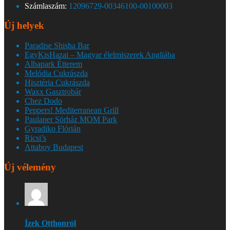
Számlaszám:
12096729-00346100-00100003
Új helyek
Paradise Shisha Bar
EgyKisHazai – Magyar élelmiszerek Angliába
Albapark Étterem
Melódia Cukrászda
Hisztéria Cukrászda
Waxx Gasztrobár
Chez Dodo
Peppers! Mediterranean Grill
Paulaner Sörház MOM Park
Gyradiko Flórián
Ricsi’s
Attaboy Budapest
Új vélemény
Ízek Otthonról