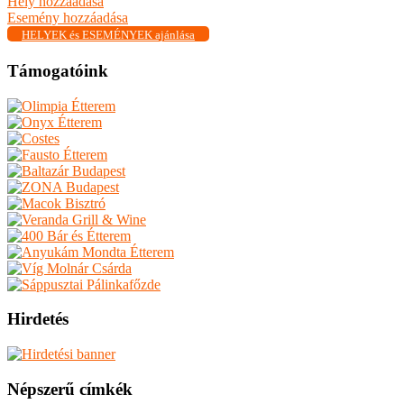
Hely hozzáadása
Esemény hozzáadása
HELYEK és ESEMÉNYEK ajánlása
Támogatóink
Hirdetés
Népszerű címkék