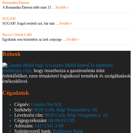
Romantika Étterem
A Romantika Étterem több mint 15 …
Tovább »
SUGAR!
SUGAR! Angol eredetű szó, bár már …
Tovább »
Rocco’s World Caffé
Egyikünk sem közömbös az ízek szépsége …
Tovább »
Rólunk
A Gasztro Mobil kereső és adatbázis
elsődleges célja,
hogy összehozza a gasztronómia iránt
érdeklődőket, ezen témakörrel foglalkozó termékek és szolgáltatások
értékesítőivel.
Cégadatok
Cégnév:
Gasztro Net Kft.
Székhely:
9028 Győr, Régi Veszprémi u. 10.
Levelezési cím:
9028 Győr, Régi Veszprémi u. 10.
Cégjegyzékszám:
08-09-015785
Adószám:
14171341-2-08
Számlavezető bank:
Raiffeisen Bank