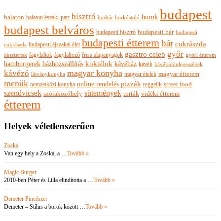
budapest
bisztró
borok
balaton
balaton északi-part
borkóstoló
borbár
budapest belváros
budapesti bisztró
budapesti bár
budapesti
budapesti étterem
bár
cukrászda
budapesti éjszakai élet
cukrászda
győr
gasztro celeb
fagylaltok
fagylaltozó
friss alapanyagok
győri étterem
desszertek
hamburgerek
koktélok
házhozszállítás
kávéház
kávék
kávékülönlegességek
magyar konyha
kávézó
magyar ételek
magyar étterem
látványkonyha
menük
pizzák
online rendelés
nemzetközi konyha
reggelik
street food
szendvicsek
sütemények
szórakozóhely
torták
vidéki étterem
étterem
Helyek véletlenszerűen
Zoska
Van egy hely a Zoska, a …
Tovább »
Magic Burger
2010-ben Péter és Lilla elindította a …
Tovább »
Demeter Pincészet
Demeter – Stílus a borok között …
Tovább »