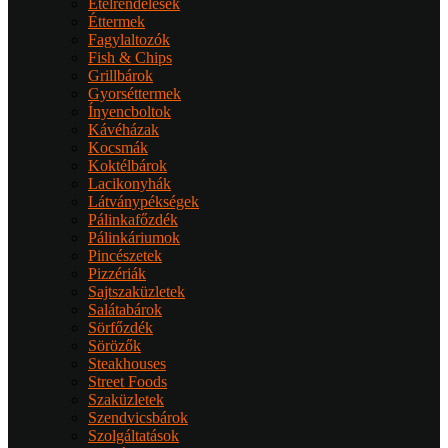
Ételrendelések
Éttermek
Fagylaltozók
Fish & Chips
Grillbárok
Gyorséttermek
Ínyencboltok
Kávéházak
Kocsmák
Koktélbárok
Lacikonyhák
Látványpékségek
Pálinkafőzdék
Pálinkáriumok
Pincészetek
Pizzériák
Sajtszaküzletek
Salátabárok
Sörfőzdék
Sörözők
Steakhouses
Street Foods
Szaküzletek
Szendvicsbárok
Szolgáltatások