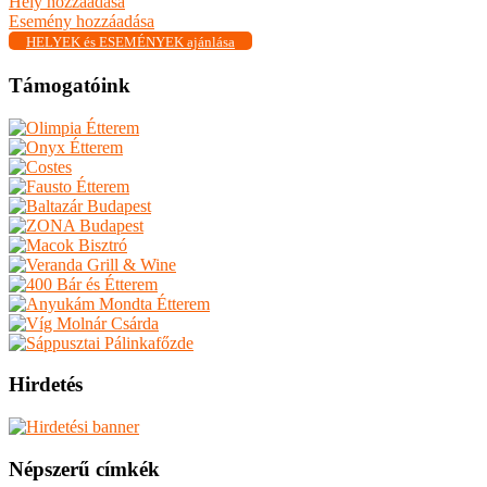
Hely hozzáadása
Esemény hozzáadása
HELYEK és ESEMÉNYEK ajánlása
Támogatóink
Hirdetés
Népszerű címkék