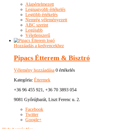
Alapértelmezett
Legnagyobb értékelés
Legtöbb értékelés
Nemrég véleményezett
ABC szerint
Legújabb
Véletlenszerű
Hozzáadás a kedvencekhez
Pipacs Étterem & Bisztró
Vélemény hozzáadása
0 értékelés
Kategória:
Éttermek
+36 96 455 921, +36 70 3893 054
9081 Győrújbarát, Liszt Ferenc u. 2.
Facebook
Twitter
Google+