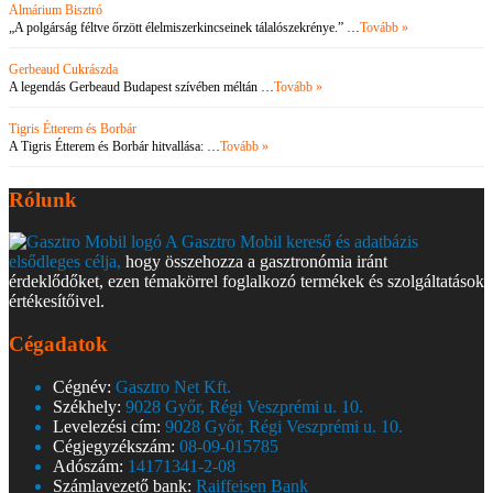
Almárium Bisztró
„A polgárság féltve őrzött élelmiszerkincseinek tálalószekrénye.” …
Tovább »
Gerbeaud Cukrászda
A legendás Gerbeaud Budapest szívében méltán …
Tovább »
Tigris Étterem és Borbár
A Tigris Étterem és Borbár hitvallása: …
Tovább »
Rólunk
A Gasztro Mobil kereső és adatbázis
elsődleges célja,
hogy összehozza a gasztronómia iránt
érdeklődőket, ezen témakörrel foglalkozó termékek és szolgáltatások
értékesítőivel.
Cégadatok
Cégnév:
Gasztro Net Kft.
Székhely:
9028 Győr, Régi Veszprémi u. 10.
Levelezési cím:
9028 Győr, Régi Veszprémi u. 10.
Cégjegyzékszám:
08-09-015785
Adószám:
14171341-2-08
Számlavezető bank:
Raiffeisen Bank