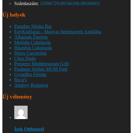
Számlaszám:
12096729-00346100-00100003
Új helyek
Paradise Shisha Bar
EgyKisHazai – Magyar élelmiszerek Angliába
Albapark Étterem
Melódia Cukrászda
Hisztéria Cukrászda
Waxx Gasztrobár
Chez Dodo
Peppers! Mediterranean Grill
Paulaner Sörház MOM Park
Gyradiko Flórián
Ricsi’s
Attaboy Budapest
Új vélemény
Ízek Otthonról