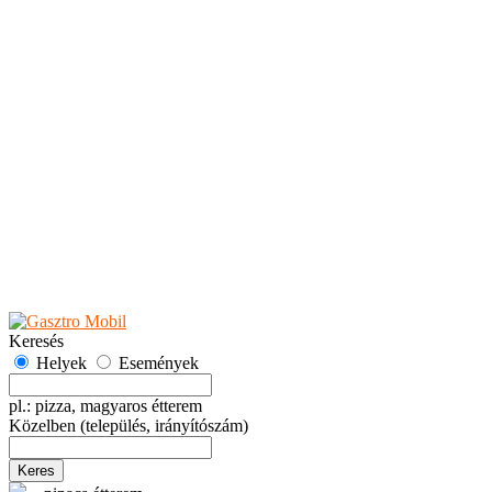
Teaházak
Tejbárok
Vendéglők
Események
Akciók
Fesztiválok
Kiállítások
Programok
Rendezvények
Ünnepek
Hely hozzáadása
Esemény hozzáadása
Ajánlás
Hirdetők részére
GYIK
Keresés
Helyek
Események
pl.: pizza, magyaros étterem
Közelben
(település, irányítószám)
Keres