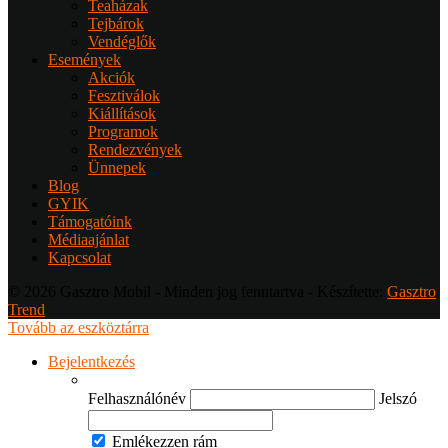
Teaházak
Tejbárok
Vendéglők
Események
Akciók
Fesztiválok
Kiállítások
Programok
Rendezvények
Ünnepek
Blog
GYIK
Támogatóink
Médiaajánlat
Kapcsolat
© 2026 Gasztro Mobil - Minden jog fenntartva - Készítette:
Gasztro
Trend
Tovább az eszköztárra
Bejelentkezés
Felhasználónév
Jelszó
Emlékezzen rám