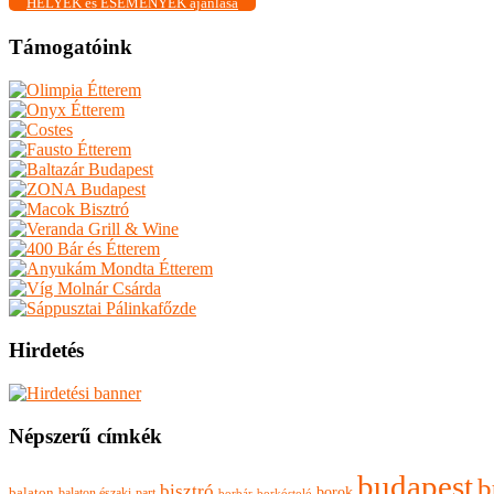
HELYEK és ESEMÉNYEK ajánlása
Támogatóink
Hirdetés
Népszerű címkék
budapest
b
bisztró
borok
balaton
balaton északi-part
borkóstoló
borbár