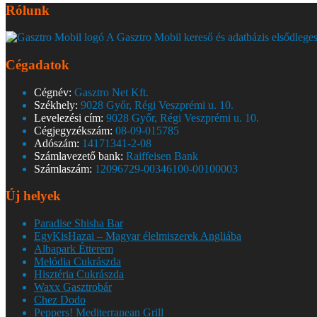
Rólunk
A Gasztro Mobil kereső és adatbázis elsődleges
Cégadatok
Cégnév:
Gasztro Net Kft.
Székhely:
9028 Győr, Régi Veszprémi u. 10.
Levelezési cím:
9028 Győr, Régi Veszprémi u. 10.
Cégjegyzékszám:
08-09-015785
Adószám:
14171341-2-08
Számlavezető bank:
Raiffeisen Bank
Számlaszám:
12096729-00346100-00100003
Új helyek
Paradise Shisha Bar
EgyKisHazai – Magyar élelmiszerek Angliába
Albapark Étterem
Melódia Cukrászda
Hisztéria Cukrászda
Waxx Gasztrobár
Chez Dodo
Peppers! Mediterranean Grill