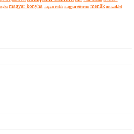
magyar konyha
menük
magyar ételek
magyar étterem
nemzetközi
onyha