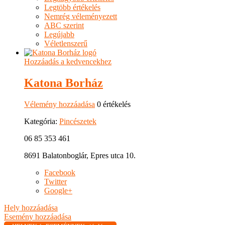
Legtöbb értékelés
Nemrég véleményezett
ABC szerint
Legújabb
Véletlenszerű
Hozzáadás a kedvencekhez
Katona Borház
Vélemény hozzáadása
0 értékelés
Kategória:
Pincészetek
06 85 353 461
8691 Balatonboglár, Epres utca 10.
Facebook
Twitter
Google+
Hely hozzáadása
Esemény hozzáadása