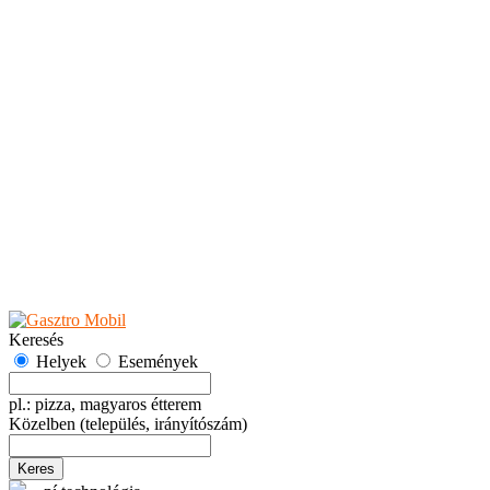
Teaházak
Tejbárok
Vendéglők
Események
Akciók
Fesztiválok
Kiállítások
Programok
Rendezvények
Ünnepek
Hely hozzáadása
Esemény hozzáadása
Ajánlás
Hirdetők részére
GYIK
Keresés
Helyek
Események
pl.: pizza, magyaros étterem
Közelben
(település, irányítószám)
Keres