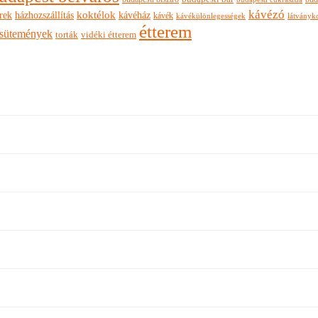
kávézó
rek
koktélok
házhozszállítás
kávéház
kávék
látványk
kávékülönlegességek
étterem
sütemények
torták
vidéki étterem