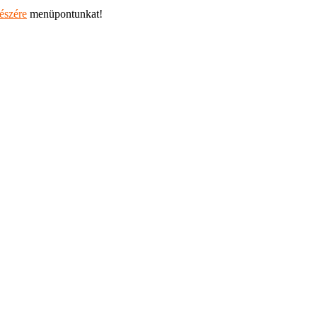
részére
menüpontunkat!