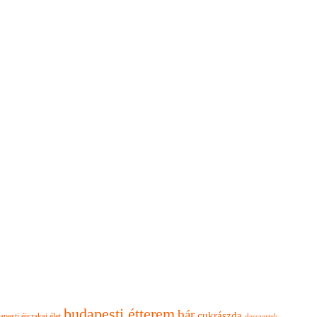
budapesti étterem
bár
cukrászda
apesti éjszakai élet
desszertek