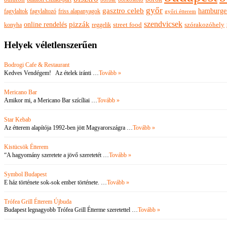
győr
gasztro celeb
hamburge
fagylaltok
fagylaltozó
friss alapanyagok
győri étterem
szendvicsek
pizzák
online rendelés
szórakozóhely
konyha
reggelik
street food
Helyek véletlenszerűen
Bodrogi Cafe & Restaurant
Kedves Vendégem! Az ételek iránti …
Tovább »
Mericano Bar
Amikor mi, a Mericano Bar szícíliai …
Tovább »
Star Kebab
Az étterem alapítója 1992-ben jött Magyarországra …
Tovább »
Kistücsök Étterem
“A hagyomány szeretete a jövő szeretetét …
Tovább »
Symbol Budapest
E ház története sok-sok ember története. …
Tovább »
Trófea Grill Étterem Újbuda
Budapest legnagyobb Trófea Grill Étterme szeretettel …
Tovább »