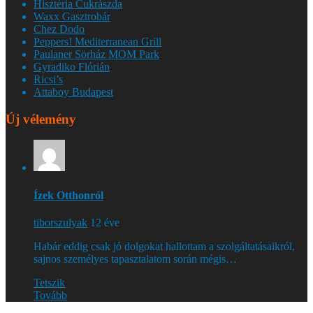
Hisztéria Cukrászda
Waxx Gasztrobár
Chez Dodo
Peppers! Mediterranean Grill
Paulaner Sörház MOM Park
Gyradiko Flórián
Ricsi’s
Attaboy Budapest
Új vélemény
Ízek Otthonról
tiborszulyak
12 éve
Habár eddig csak jó dolgokat hallottam a szolgáltatásaikról,
sajnos személyes tapasztalatom során mégis…
Tetszik
Tovább