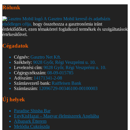
Rólunk
A Gasztro Mobil kereső és adatbázis
elsődleges célja,
hogy összehozza a gasztronómia iránt
érdeklődőket, ezen témakörrel foglalkozó termékek és szolgáltatások
értékesítőivel.
Cégadatok
Cégnév:
Gasztro Net Kft.
Székhely:
9028 Győr, Régi Veszprémi u. 10.
Levelezési cím:
9028 Győr, Régi Veszprémi u. 10.
Cégjegyzékszám:
08-09-015785
Adószám:
14171341-2-08
Számlavezető bank:
Raiffeisen Bank
Számlaszám:
12096729-00346100-00100003
Új helyek
Paradise Shisha Bar
EgyKisHazai – Magyar élelmiszerek Angliába
Albapark Étterem
Melódia Cukrászda