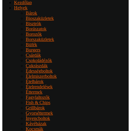
Kezdőlap
Helyek
Bárok
Bioszaküzletek
Bisztrók
Borászatok
Borozók
Borszaküzletek
Büfék
Burgers
Csárdák
Csokoládézók
Cukrászdák
Édességboltok
Élelmiszerboltok
Ételbárok
Ételrendelések
Éttermek
Fagylaltozók
Fish & Chips
Grillbárok
Gyorséttermek
Ínyencboltok
Kávéházak
Kocsmák