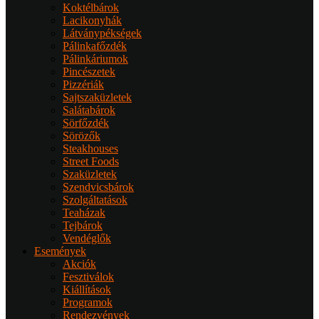
Koktélbárok
Lacikonyhák
Látványpékségek
Pálinkafőzdék
Pálinkáriumok
Pincészetek
Pizzériák
Sajtszaküzletek
Salátabárok
Sörfőzdék
Sörözők
Steakhouses
Street Foods
Szaküzletek
Szendvicsbárok
Szolgáltatások
Teaházak
Tejbárok
Vendéglők
Események
Akciók
Fesztiválok
Kiállítások
Programok
Rendezvények