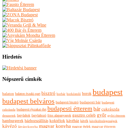
Hirdetés
Népszerű címkék
budapest
bisztró
borok
balaton
balaton északi-part
borkóstoló
borbár
budapest belváros
budapesti bisztró
budapesti bár
budapesti
budapesti étterem
bár
cukrászda
budapesti éjszakai élet
cukrászda
győr
gasztro celeb
fagylaltok
fagylaltozó
friss alapanyagok
győri étterem
desszertek
hamburgerek
koktélok
házhozszállítás
kávéház
kávék
kávékülönlegességek
magyar konyha
kávézó
magyar ételek
magyar étterem
látványkonyha