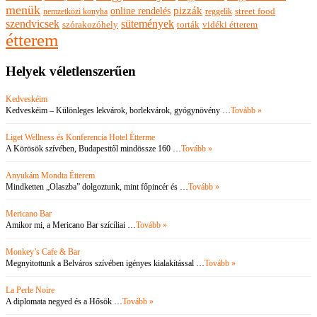
menük
pizzák
online rendelés
nemzetközi konyha
reggelik
street food
szendvicsek
sütemények
szórakozóhely
torták
vidéki étterem
étterem
Helyek véletlenszerűen
Kedveskéim
Kedveskéim – Különleges lekvárok, borlekvárok, gyógynövény …
Tovább »
Liget Wellness és Konferencia Hotel Étterme
A Körösök szívében, Budapesttől mindössze 160 …
Tovább »
Anyukám Mondta Étterem
Mindketten „Olaszba” dolgoztunk, mint főpincér és …
Tovább »
Mericano Bar
Amikor mi, a Mericano Bar szícíliai …
Tovább »
Monkey’s Cafe & Bar
Megnyitottunk a Belváros szívében igényes kialakítással …
Tovább »
La Perle Noire
A diplomata negyed és a Hősök …
Tovább »