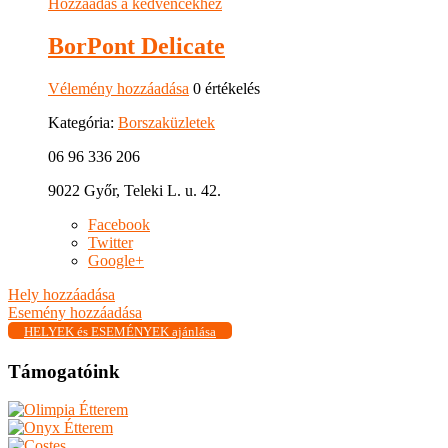
Hozzáadás a kedvencekhez
BorPont Delicate
Vélemény hozzáadása
0 értékelés
Kategória:
Borszaküzletek
06 96 336 206
9022 Győr, Teleki L. u. 42.
Facebook
Twitter
Google+
Hely hozzáadása
Esemény hozzáadása
HELYEK és ESEMÉNYEK ajánlása
Támogatóink