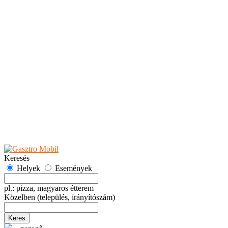
Teaházak
Tejbárok
Vendéglők
Események
Akciók
Fesztiválok
Kiállítások
Programok
Rendezvények
Ünnepek
Hely hozzáadása
Esemény hozzáadása
Ajánlás
Hirdetők részére
GYIK
Keresés
Helyek
Események
pl.: pizza, magyaros étterem
Közelben
(település, irányítószám)
Keres