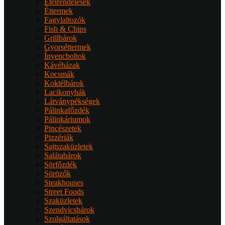
Ételrendelések
Éttermek
Fagylaltozók
Fish & Chips
Grillbárok
Gyorséttermek
Ínyencboltok
Kávéházak
Kocsmák
Koktélbárok
Lacikonyhák
Látványpékségek
Pálinkafőzdék
Pálinkáriumok
Pincészetek
Pizzériák
Sajtszaküzletek
Salátabárok
Sörfőzdék
Sörözők
Steakhouses
Street Foods
Szaküzletek
Szendvicsbárok
Szolgáltatások