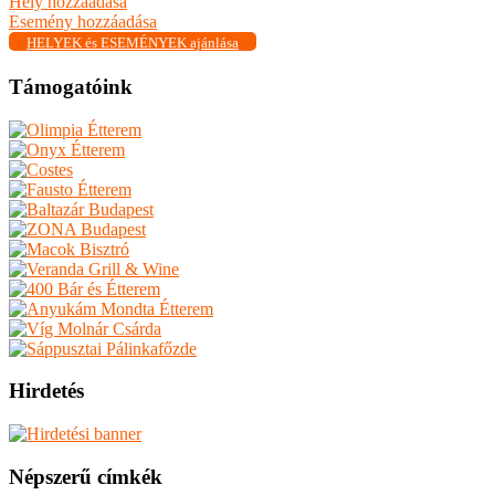
Hely hozzáadása
Esemény hozzáadása
HELYEK és ESEMÉNYEK ajánlása
Támogatóink
Hirdetés
Népszerű címkék