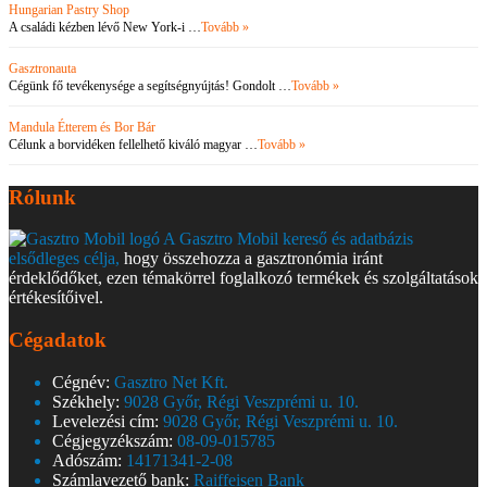
Hungarian Pastry Shop
A családi kézben lévő New York-i …
Tovább »
Gasztronauta
Cégünk fő tevékenysége a segítségnyújtás! Gondolt …
Tovább »
Mandula Étterem és Bor Bár
Célunk a borvidéken fellelhető kiváló magyar …
Tovább »
Rólunk
A Gasztro Mobil kereső és adatbázis
elsődleges célja,
hogy összehozza a gasztronómia iránt
érdeklődőket, ezen témakörrel foglalkozó termékek és szolgáltatások
értékesítőivel.
Cégadatok
Cégnév:
Gasztro Net Kft.
Székhely:
9028 Győr, Régi Veszprémi u. 10.
Levelezési cím:
9028 Győr, Régi Veszprémi u. 10.
Cégjegyzékszám:
08-09-015785
Adószám:
14171341-2-08
Számlavezető bank:
Raiffeisen Bank