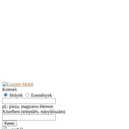
Teaházak
Tejbárok
Vendéglők
Események
Akciók
Fesztiválok
Kiállítások
Programok
Rendezvények
Ünnepek
Hely hozzáadása
Esemény hozzáadása
Ajánlás
Hirdetők részére
GYIK
Keresés
Helyek
Események
pl.: pizza, magyaros étterem
Közelben
(település, irányítószám)
Keres