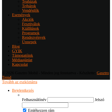
Teaházak
Tejbárok
Vendéglők
Események
Akciók
Fesztiválok
Kiállítások
Programok
Rendezvények
Ünnepek
Blog
GYIK
Támogatóink
Médiaajánlat
Kapcsolat
© 2026 Gasztro Mobil - Minden jog fenntartva - Készítette:
Gasztro
Trend
Tovább az eszköztárra
Bejelentkezés
Felhasználónév
Jelszó
Emlékezzen rám