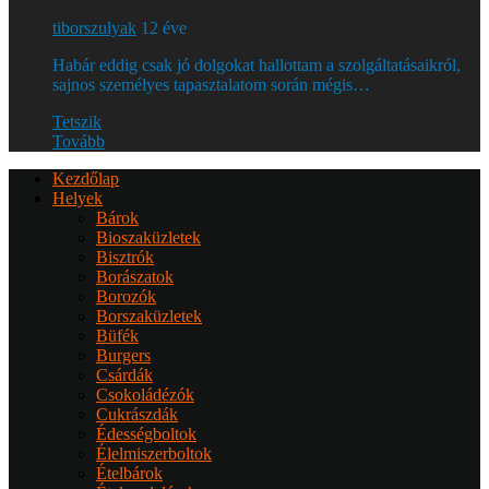
tiborszulyak
12 éve
Habár eddig csak jó dolgokat hallottam a szolgáltatásaikról,
sajnos személyes tapasztalatom során mégis…
Tetszik
Tovább
Kezdőlap
Helyek
Bárok
Bioszaküzletek
Bisztrók
Borászatok
Borozók
Borszaküzletek
Büfék
Burgers
Csárdák
Csokoládézók
Cukrászdák
Édességboltok
Élelmiszerboltok
Ételbárok