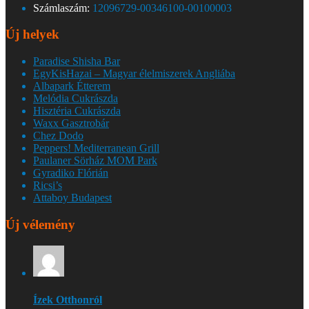
Számlaszám:
12096729-00346100-00100003
Új helyek
Paradise Shisha Bar
EgyKisHazai – Magyar élelmiszerek Angliába
Albapark Étterem
Melódia Cukrászda
Hisztéria Cukrászda
Waxx Gasztrobár
Chez Dodo
Peppers! Mediterranean Grill
Paulaner Sörház MOM Park
Gyradiko Flórián
Ricsi’s
Attaboy Budapest
Új vélemény
Ízek Otthonról