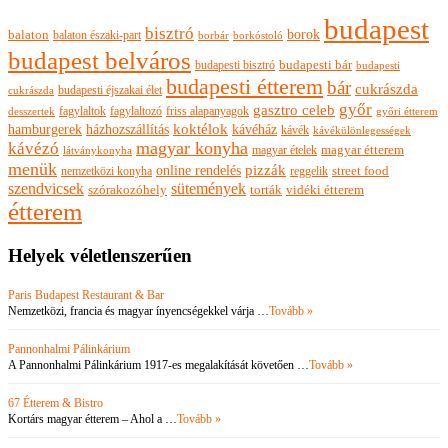
budapest
bisztró
borok
balaton
balaton északi-part
borkóstoló
borbár
budapest belváros
budapesti bisztró
budapesti bár
budapesti
budapesti étterem
bár
cukrászda
budapesti éjszakai élet
cukrászda
győr
gasztro celeb
fagylaltok
fagylaltozó
friss alapanyagok
győri étterem
desszertek
hamburgerek
koktélok
házhozszállítás
kávéház
kávék
kávékülönlegességek
magyar konyha
kávézó
magyar ételek
magyar étterem
látványkonyha
menük
pizzák
online rendelés
nemzetközi konyha
reggelik
street food
szendvicsek
sütemények
szórakozóhely
torták
vidéki étterem
étterem
Helyek véletlenszerűen
Paris Budapest Restaurant & Bar
Nemzetközi, francia és magyar ínyencségekkel várja …
Tovább »
Pannonhalmi Pálinkárium
A Pannonhalmi Pálinkárium 1917-es megalakítását követően …
Tovább »
67 Étterem & Bistro
Kortárs magyar étterem – Ahol a …
Tovább »