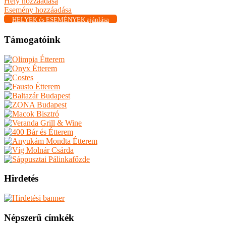
Hely hozzáadása
Esemény hozzáadása
HELYEK és ESEMÉNYEK ajánlása
Támogatóink
Hirdetés
Népszerű címkék