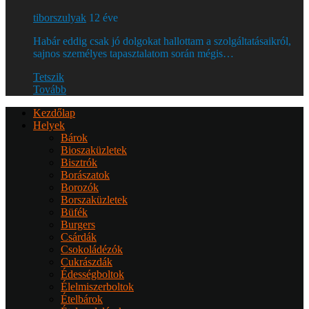
tiborszulyak
12 éve
Habár eddig csak jó dolgokat hallottam a szolgáltatásaikról,
sajnos személyes tapasztalatom során mégis…
Tetszik
Tovább
Kezdőlap
Helyek
Bárok
Bioszaküzletek
Bisztrók
Borászatok
Borozók
Borszaküzletek
Büfék
Burgers
Csárdák
Csokoládézók
Cukrászdák
Édességboltok
Élelmiszerboltok
Ételbárok