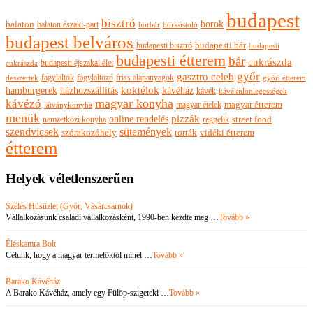
budapest
bisztró
borok
balaton
balaton északi-part
borkóstoló
borbár
budapest belváros
budapesti bisztró
budapesti bár
budapesti
budapesti étterem
bár
cukrászda
budapesti éjszakai élet
cukrászda
győr
gasztro celeb
fagylaltok
fagylaltozó
friss alapanyagok
győri étterem
desszertek
hamburgerek
koktélok
házhozszállítás
kávéház
kávék
kávékülönlegességek
magyar konyha
kávézó
magyar ételek
magyar étterem
látványkonyha
menük
pizzák
online rendelés
nemzetközi konyha
reggelik
street food
szendvicsek
sütemények
szórakozóhely
torták
vidéki étterem
étterem
Helyek véletlenszerűen
Széles Húsüzlet (Győr, Vásárcsarnok)
Vállalkozásunk családi vállalkozásként, 1990-ben kezdte meg …
Tovább »
Éléskamra Bolt
Célunk, hogy a magyar termelőktől minél …
Tovább »
Barako Kávéház
A Barako Kávéház, amely egy Fülöp-szigeteki …
Tovább »