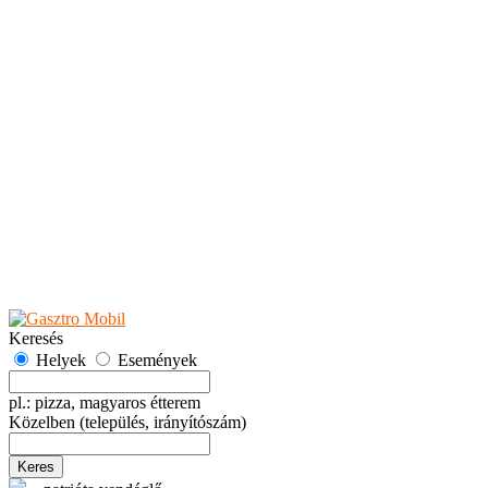
Teaházak
Tejbárok
Vendéglők
Események
Akciók
Fesztiválok
Kiállítások
Programok
Rendezvények
Ünnepek
Hely hozzáadása
Esemény hozzáadása
Ajánlás
Hirdetők részére
GYIK
Keresés
Helyek
Események
pl.: pizza, magyaros étterem
Közelben
(település, irányítószám)
Keres