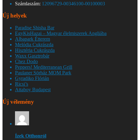
Számlaszám:
12096729-00346100-00100003
Új helyek
Paradise Shisha Bar
EgyKisHazai – Magyar élelmiszerek Angliába
Albapark Étterem
Melódia Cukrászda
Hisztéria Cukrászda
Waxx Gasztrobár
Chez Dodo
Peppers! Mediterranean Grill
Paulaner Sörház MOM Park
Gyradiko Flórián
Ricsi’s
Attaboy Budapest
Új vélemény
Ízek Otthonról