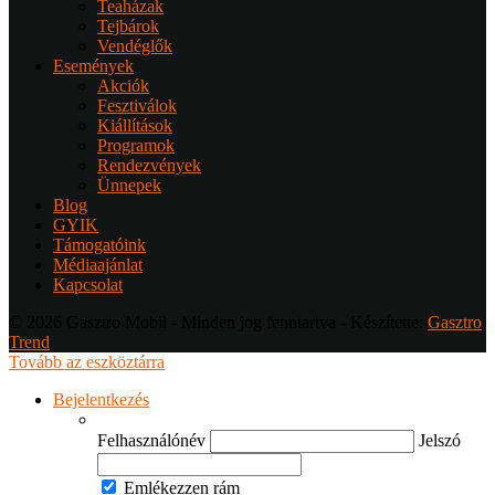
Teaházak
Tejbárok
Vendéglők
Események
Akciók
Fesztiválok
Kiállítások
Programok
Rendezvények
Ünnepek
Blog
GYIK
Támogatóink
Médiaajánlat
Kapcsolat
© 2026 Gasztro Mobil - Minden jog fenntartva - Készítette:
Gasztro
Trend
Tovább az eszköztárra
Bejelentkezés
Felhasználónév
Jelszó
Emlékezzen rám