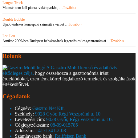
Langos Truck
Ma már nem kell piacra, vidámparkba, …
Tovább »
Double Bubble
Újabb érdekes koncepció színesíti a várost …
Tovább »
Lou Lou
Amikor 2009-ben Budapest belvárosának legendás csúcsgasztronómiai …
Tovább »
Rólunk
A Gasztro Mobil kereső és adatbázis
elsődleges célja,
hogy összehozza a gasztronómia iránt
érdeklődőket, ezen témakörrel foglalkozó termékek és szolgáltatások
értékesítőivel.
Cégadatok
Cégnév:
Gasztro Net Kft.
Székhely:
9028 Győr, Régi Veszprémi u. 10.
Levelezési cím:
9028 Győr, Régi Veszprémi u. 10.
Cégjegyzékszám:
08-09-015785
Adószám:
14171341-2-08
Számlavezető bank:
Raiffeisen Bank