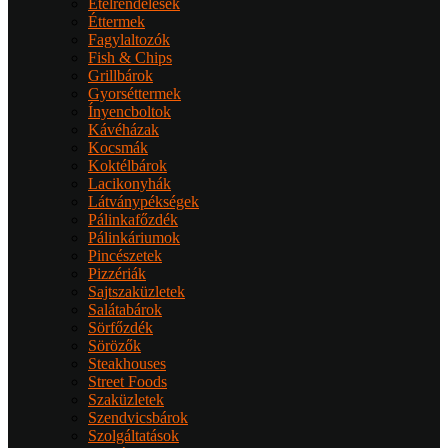
Ételrendelések
Éttermek
Fagylaltozók
Fish & Chips
Grillbárok
Gyorséttermek
Ínyencboltok
Kávéházak
Kocsmák
Koktélbárok
Lacikonyhák
Látványpékségek
Pálinkafőzdék
Pálinkáriumok
Pincészetek
Pizzériák
Sajtszaküzletek
Salátabárok
Sörfőzdék
Sörözők
Steakhouses
Street Foods
Szaküzletek
Szendvicsbárok
Szolgáltatások