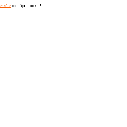
részére
menüpontunkat!