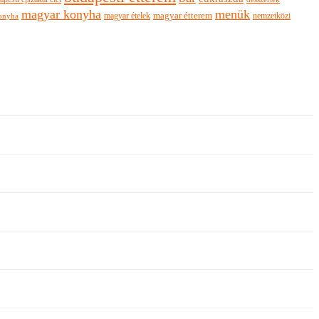
magyar konyha
menük
magyar ételek
magyar étterem
nemzetközi
onyha