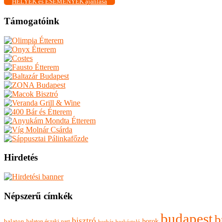
HELYEK és ESEMÉNYEK ajánlása
Támogatóink
Hirdetés
Népszerű címkék
budapest
b
bisztró
borok
balaton
balaton északi-part
borkóstoló
borbár