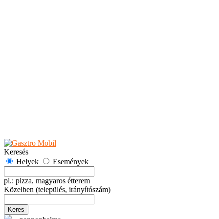
Teaházak
Tejbárok
Vendéglők
Események
Akciók
Fesztiválok
Kiállítások
Programok
Rendezvények
Ünnepek
Hely hozzáadása
Esemény hozzáadása
Ajánlás
Hirdetők részére
GYIK
Keresés
Helyek
Események
pl.: pizza, magyaros étterem
Közelben
(település, irányítószám)
Keres