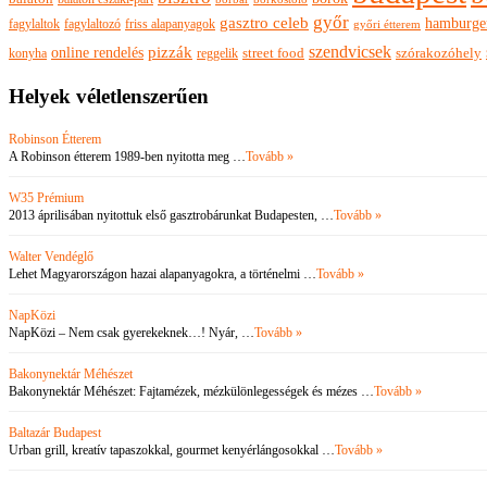
győr
gasztro celeb
hamburge
fagylaltok
fagylaltozó
friss alapanyagok
győri étterem
szendvicsek
pizzák
online rendelés
szórakozóhely
konyha
reggelik
street food
Helyek véletlenszerűen
Robinson Étterem
A Robinson étterem 1989-ben nyitotta meg …
Tovább »
W35 Prémium
2013 áprilisában nyitottuk első gasztrobárunkat Budapesten, …
Tovább »
Walter Vendéglő
Lehet Magyarországon hazai alapanyagokra, a történelmi …
Tovább »
NapKözi
NapKözi – Nem csak gyerekeknek…! Nyár, …
Tovább »
Bakonynektár Méhészet
Bakonynektár Méhészet: Fajtamézek, mézkülönlegességek és mézes …
Tovább »
Baltazár Budapest
Urban grill, kreatív tapaszokkal, gourmet kenyérlángosokkal …
Tovább »