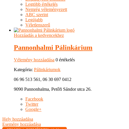
Legtöbb értékelés
Nemrég véleményezett
ABC szerint
Legújabb
Véletlenszerű
Hozzáadás a kedvencekhez
Pannonhalmi Pálinkárium
Vélemény hozzáadása
0 értékelés
Kategória:
Pálinkáriumok
06 96 513 561, 06 30 697 0412
9090 Pannonhalma, Petőfi Sándor utca 26.
Facebook
Twitter
Google+
Hely hozzáadása
Esemény hozzáadása