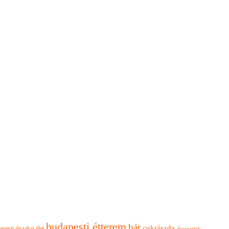
budapesti étterem
bár
cukrászda
apesti éjszakai élet
desszertek