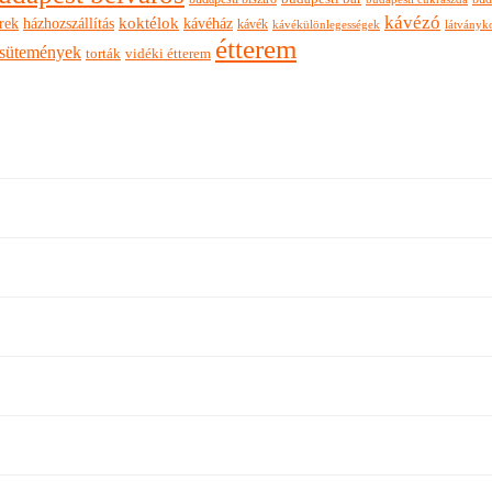
kávézó
rek
koktélok
házhozszállítás
kávéház
kávék
látványk
kávékülönlegességek
étterem
sütemények
torták
vidéki étterem