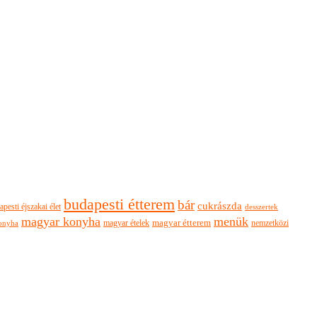
budapesti étterem
bár
cukrászda
apesti éjszakai élet
desszertek
magyar konyha
menük
magyar ételek
magyar étterem
nemzetközi
onyha