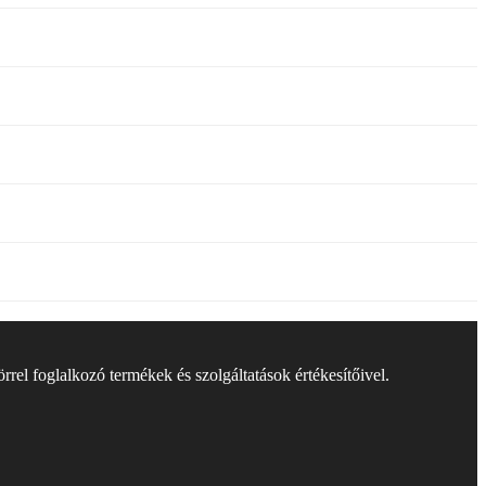
rel foglalkozó termékek és szolgáltatások értékesítőivel.