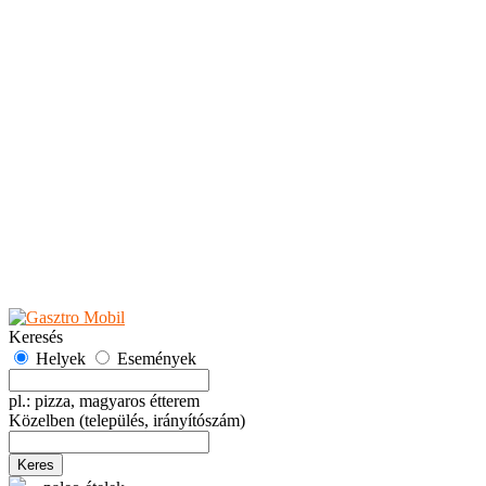
Teaházak
Tejbárok
Vendéglők
Események
Akciók
Fesztiválok
Kiállítások
Programok
Rendezvények
Ünnepek
Hely hozzáadása
Esemény hozzáadása
Ajánlás
Hirdetők részére
GYIK
Keresés
Helyek
Események
pl.: pizza, magyaros étterem
Közelben
(település, irányítószám)
Keres