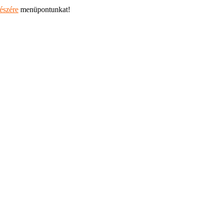
részére
menüpontunkat!