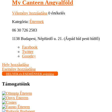
My Canteen Angyalföld
Vélemény hozzáadása
0 értékelés
Kategória:
Éttermek
06 30 726 2583
1138 Budapest, Népfürdő u. 21. (Árpád híd pesti hídfő)
Facebook
Twitter
Google+
Hely hozzáadása
Esemény hozzáadása
HELYEK és ESEMÉNYEK ajánlása
Támogatóink