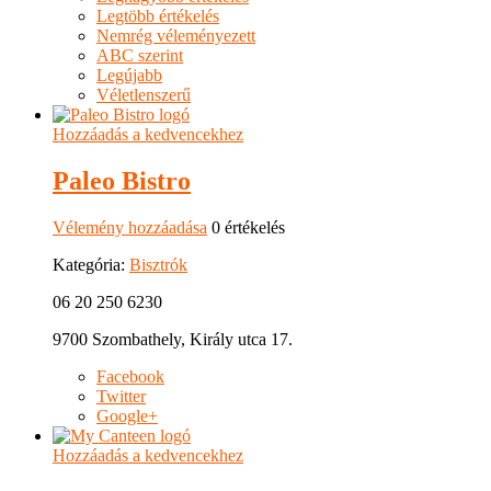
Legtöbb értékelés
Nemrég véleményezett
ABC szerint
Legújabb
Véletlenszerű
Hozzáadás a kedvencekhez
Paleo Bistro
Vélemény hozzáadása
0 értékelés
Kategória:
Bisztrók
06 20 250 6230
9700 Szombathely, Király utca 17.
Facebook
Twitter
Google+
Hozzáadás a kedvencekhez