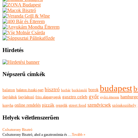
Hirdetés
Népszerű címkék
budapest
b
bisztró
borok
balaton
balaton északi-part
borkóstoló
borbár
győr
gasztro celeb
hamburge
fagylaltok
fagylaltozó
friss alapanyagok
győri étterem
szendvicsek
pizzák
online rendelés
szórakozóhely
konyha
reggelik
street food
Helyek véletlenszerűen
Csősztorony Bisztró
Csősztorony Bisztró, ahol a gasztronómia és …
Tovább »