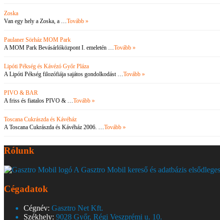
Zoska
Van egy hely a Zoska, a …
Tovább »
Paulaner Sörház MOM Park
A MOM Park Bevásárlóközpont I. emeletén …
Tovább »
Lipóti Pékség és Kávézó Győr Pláza
A Lipóti Pékség filozófiája sajátos gondolkodást …
Tovább »
PIVO & BAR
A friss és fiatalos PIVO & …
Tovább »
Toscana Cukrászda és Kávéház
A Toscana Cukrászda és Kávéház 2006. …
Tovább »
Rólunk
A Gasztro Mobil kereső és adatbázis elsődleges
Cégadatok
Cégnév:
Gasztro Net Kft.
Székhely:
9028 Győr, Régi Veszprémi u. 10.