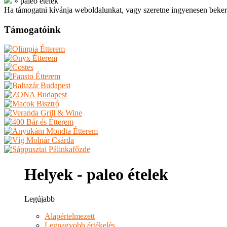
»
paleo ételek
Ha támogatni kívánja weboldalunkat, vagy szeretne ingyenesen beker
Támogatóink
Helyek - paleo ételek
Legújabb
Alapértelmezett
Legnagyobb értékelés