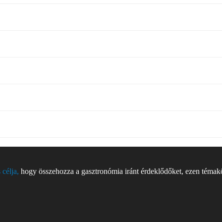
 célja,
hogy összehozza a gasztronómia iránt érdeklődőket, ezen témakör