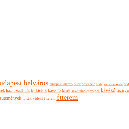
udapest belváros
budapesti bisztró
budapesti bár
bud
budapesti cukrászda
kávézó
rek
koktélok
házhozszállítás
kávéház
kávék
látványk
kávékülönlegességek
étterem
sütemények
torták
vidéki étterem