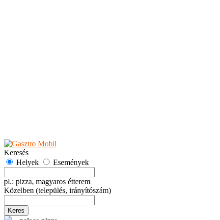
Teaházak
Tejbárok
Vendéglők
Események
Akciók
Fesztiválok
Kiállítások
Programok
Rendezvények
Ünnepek
Hely hozzáadása
Esemény hozzáadása
Ajánlás
Hirdetők részére
GYIK
Keresés
Helyek
Események
pl.: pizza, magyaros étterem
Közelben
(település, irányítószám)
Keres