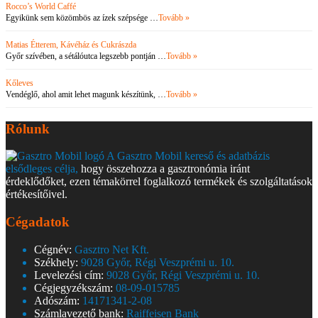
Rocco’s World Caffé
Egyikünk sem közömbös az ízek szépsége …
Tovább »
Matias Étterem, Kávéház és Cukrászda
Győr szívében, a sétálóutca legszebb pontján …
Tovább »
Kőleves
Vendéglő, ahol amit lehet magunk készítünk, …
Tovább »
Rólunk
A Gasztro Mobil kereső és adatbázis
elsődleges célja,
hogy összehozza a gasztronómia iránt
érdeklődőket, ezen témakörrel foglalkozó termékek és szolgáltatások
értékesítőivel.
Cégadatok
Cégnév:
Gasztro Net Kft.
Székhely:
9028 Győr, Régi Veszprémi u. 10.
Levelezési cím:
9028 Győr, Régi Veszprémi u. 10.
Cégjegyzékszám:
08-09-015785
Adószám:
14171341-2-08
Számlavezető bank:
Raiffeisen Bank