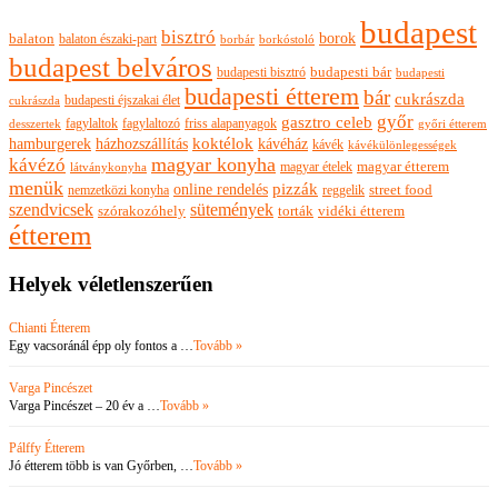
budapest
bisztró
borok
balaton
balaton északi-part
borkóstoló
borbár
budapest belváros
budapesti bisztró
budapesti bár
budapesti
budapesti étterem
bár
cukrászda
budapesti éjszakai élet
cukrászda
győr
gasztro celeb
fagylaltok
fagylaltozó
friss alapanyagok
győri étterem
desszertek
hamburgerek
koktélok
házhozszállítás
kávéház
kávék
kávékülönlegességek
magyar konyha
kávézó
magyar ételek
magyar étterem
látványkonyha
menük
pizzák
online rendelés
nemzetközi konyha
reggelik
street food
szendvicsek
sütemények
szórakozóhely
torták
vidéki étterem
étterem
Helyek véletlenszerűen
Chianti Étterem
Egy vacsoránál épp oly fontos a …
Tovább »
Varga Pincészet
Varga Pincészet – 20 év a …
Tovább »
Pálffy Étterem
Jó étterem több is van Győrben, …
Tovább »