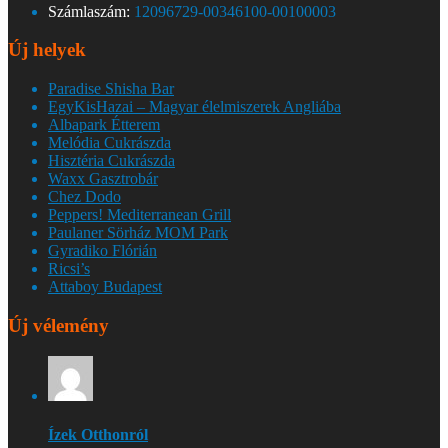
Számlaszám:
12096729-00346100-00100003
Új helyek
Paradise Shisha Bar
EgyKisHazai – Magyar élelmiszerek Angliába
Albapark Étterem
Melódia Cukrászda
Hisztéria Cukrászda
Waxx Gasztrobár
Chez Dodo
Peppers! Mediterranean Grill
Paulaner Sörház MOM Park
Gyradiko Flórián
Ricsi’s
Attaboy Budapest
Új vélemény
Ízek Otthonról