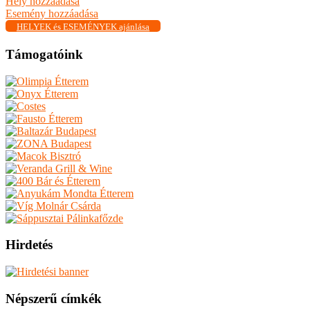
Hely hozzáadása
Esemény hozzáadása
HELYEK és ESEMÉNYEK ajánlása
Támogatóink
Hirdetés
Népszerű címkék