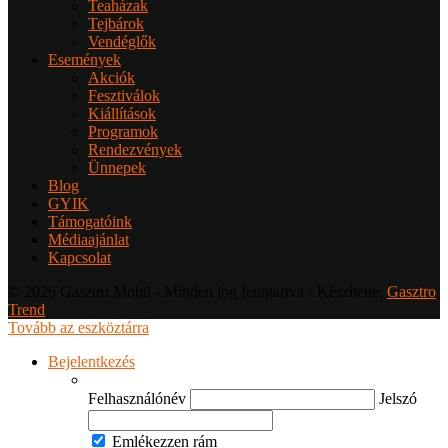
Teaházak
Tejbárok
Vendéglők
Események
Akciók
Fesztiválok
Kiállítások
Programok
Rendezvények
Ünnepek
Blog
GYIK
Támogatóink
Médiaajánlat
Kapcsolat
© 2026 Gasztro Mobil - Minden jog fenntartva - Készítette:
Gasztro
Trend
Tovább az eszköztárra
Bejelentkezés
Felhasználónév
Jelszó
Emlékezzen rám