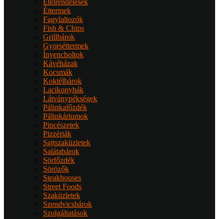
Ételrendelések
Éttermek
Fagylaltozók
Fish & Chips
Grillbárok
Gyorséttermek
Ínyencboltok
Kávéházak
Kocsmák
Koktélbárok
Lacikonyhák
Látványpékségek
Pálinkafőzdék
Pálinkáriumok
Pincészetek
Pizzériák
Sajtszaküzletek
Salátabárok
Sörfőzdék
Sörözők
Steakhouses
Street Foods
Szaküzletek
Szendvicsbárok
Szolgáltatások