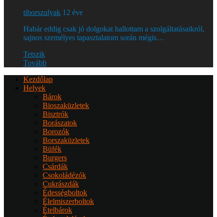
tiborszulyak
12 éve
Habár eddig csak jó dolgokat hallottam a szolgáltatásaikról,
sajnos személyes tapasztalatom során mégis…
Tetszik
Tovább
Kezdőlap
Helyek
Bárok
Bioszaküzletek
Bisztrók
Borászatok
Borozók
Borszaküzletek
Büfék
Burgers
Csárdák
Csokoládézók
Cukrászdák
Édességboltok
Élelmiszerboltok
Ételbárok