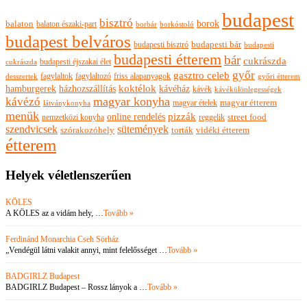
budapest
bisztró
borok
balaton
balaton északi-part
borkóstoló
borbár
budapest belváros
budapesti bisztró
budapesti bár
budapesti
budapesti étterem
bár
cukrászda
budapesti éjszakai élet
cukrászda
győr
gasztro celeb
fagylaltok
fagylaltozó
friss alapanyagok
győri étterem
desszertek
hamburgerek
koktélok
házhozszállítás
kávéház
kávék
kávékülönlegességek
magyar konyha
kávézó
magyar ételek
magyar étterem
látványkonyha
menük
pizzák
online rendelés
nemzetközi konyha
reggelik
street food
szendvicsek
sütemények
szórakozóhely
torták
vidéki étterem
étterem
Helyek véletlenszerűen
KÖLES
A KÖLES az a vidám hely, …
Tovább »
Ferdinánd Monarchia Cseh Sörház
„Vendégül látni valakit annyi, mint felelősséget …
Tovább »
BADGIRLZ Budapest
BADGIRLZ Budapest – Rossz lányok a …
Tovább »