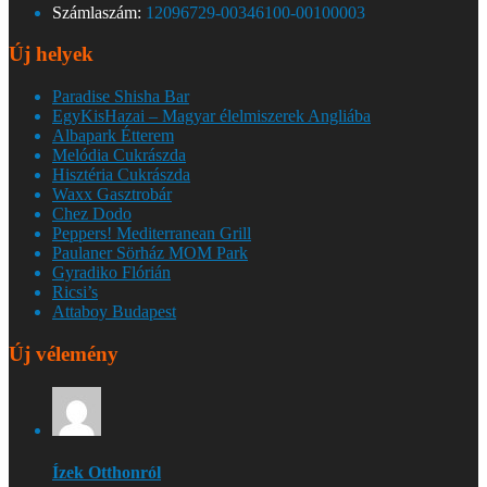
Számlaszám:
12096729-00346100-00100003
Új helyek
Paradise Shisha Bar
EgyKisHazai – Magyar élelmiszerek Angliába
Albapark Étterem
Melódia Cukrászda
Hisztéria Cukrászda
Waxx Gasztrobár
Chez Dodo
Peppers! Mediterranean Grill
Paulaner Sörház MOM Park
Gyradiko Flórián
Ricsi’s
Attaboy Budapest
Új vélemény
Ízek Otthonról