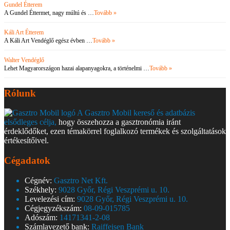
Gundel Étterem
A Gundel Éttermet, nagy múltú és …
Tovább »
Káli Art Étterem
A Káli Art Vendéglő egész évben …
Tovább »
Walter Vendéglő
Lehet Magyarországon hazai alapanyagokra, a történelmi …
Tovább »
Rólunk
A Gasztro Mobil kereső és adatbázis
elsődleges célja,
hogy összehozza a gasztronómia iránt
érdeklődőket, ezen témakörrel foglalkozó termékek és szolgáltatások
értékesítőivel.
Cégadatok
Cégnév:
Gasztro Net Kft.
Székhely:
9028 Győr, Régi Veszprémi u. 10.
Levelezési cím:
9028 Győr, Régi Veszprémi u. 10.
Cégjegyzékszám:
08-09-015785
Adószám:
14171341-2-08
Számlavezető bank:
Raiffeisen Bank