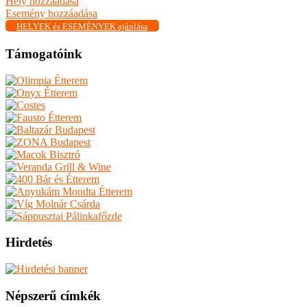
Hely hozzáadása
Esemény hozzáadása
HELYEK és ESEMÉNYEK ajánlása
Támogatóink
Hirdetés
Népszerű címkék