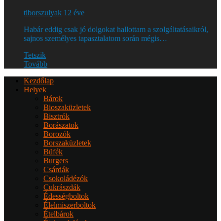
tiborszulyak
12 éve
Habár eddig csak jó dolgokat hallottam a szolgáltatásaikról,
sajnos személyes tapasztalatom során mégis…
Tetszik
Tovább
Kezdőlap
Helyek
Bárok
Bioszaküzletek
Bisztrók
Borászatok
Borozók
Borszaküzletek
Büfék
Burgers
Csárdák
Csokoládézók
Cukrászdák
Édességboltok
Élelmiszerboltok
Ételbárok