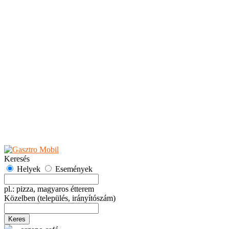
Teaházak
Tejbárok
Vendéglők
Események
Akciók
Fesztiválok
Kiállítások
Programok
Rendezvények
Ünnepek
Hely hozzáadása
Esemény hozzáadása
Ajánlás
Hirdetők részére
GYIK
Keresés
Helyek
Események
pl.: pizza, magyaros étterem
Közelben
(település, irányítószám)
Keres