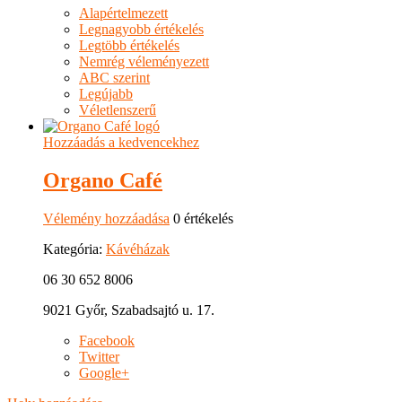
Alapértelmezett
Legnagyobb értékelés
Legtöbb értékelés
Nemrég véleményezett
ABC szerint
Legújabb
Véletlenszerű
Hozzáadás a kedvencekhez
Organo Café
Vélemény hozzáadása
0 értékelés
Kategória:
Kávéházak
06 30 652 8006
9021 Győr, Szabadsajtó u. 17.
Facebook
Twitter
Google+