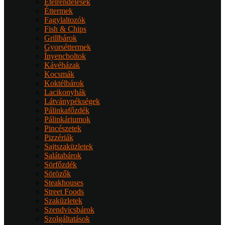
Ételrendelések
Éttermek
Fagylaltozók
Fish & Chips
Grillbárok
Gyorséttermek
Ínyencboltok
Kávéházak
Kocsmák
Koktélbárok
Lacikonyhák
Látványpékségek
Pálinkafőzdék
Pálinkáriumok
Pincészetek
Pizzériák
Sajtszaküzletek
Salátabárok
Sörfőzdék
Sörözők
Steakhouses
Street Foods
Szaküzletek
Szendvicsbárok
Szolgáltatások