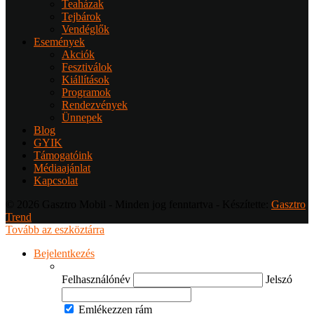
Teaházak
Tejbárok
Vendéglők
Események
Akciók
Fesztiválok
Kiállítások
Programok
Rendezvények
Ünnepek
Blog
GYIK
Támogatóink
Médiaajánlat
Kapcsolat
© 2026 Gasztro Mobil - Minden jog fenntartva - Készítette:
Gasztro
Trend
Tovább az eszköztárra
Bejelentkezés
Felhasználónév
Jelszó
Emlékezzen rám