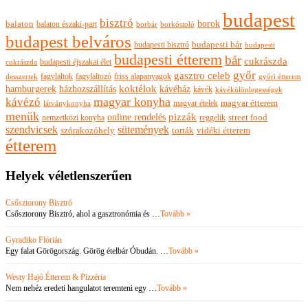
budapest
bisztró
borok
balaton
balaton északi-part
borkóstoló
borbár
budapest belváros
budapesti bisztró
budapesti bár
budapesti
budapesti étterem
bár
cukrászda
budapesti éjszakai élet
cukrászda
győr
gasztro celeb
fagylaltok
fagylaltozó
friss alapanyagok
győri étterem
desszertek
hamburgerek
koktélok
házhozszállítás
kávéház
kávék
kávékülönlegességek
magyar konyha
kávézó
magyar ételek
magyar étterem
látványkonyha
menük
pizzák
online rendelés
nemzetközi konyha
reggelik
street food
szendvicsek
sütemények
szórakozóhely
torták
vidéki étterem
étterem
Helyek véletlenszerűen
Csősztorony Bisztró
Csősztorony Bisztró, ahol a gasztronómia és …
Tovább »
Gyradiko Flórián
Egy falat Görögország. Görög ételbár Óbudán. …
Tovább »
Westy Hajó Étterem & Pizzéria
Nem nehéz eredeti hangulatot teremteni egy …
Tovább »