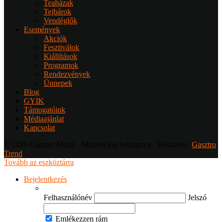
Teaházak
Tejbárok
Vendéglők
Események
Akciók
Fesztiválok
Kiállítások
Programok
Rendezvények
Ünnepek
Blog
GYIK
Támogatóink
Médiaajánlat
Kapcsolat
© 2026 Gasztro Mobil - Minden jog fenntartva - Készítette:
Gasztro
Trend
Tovább az eszköztárra
Bejelentkezés
Felhasználónév
Jelszó
Emlékezzen rám