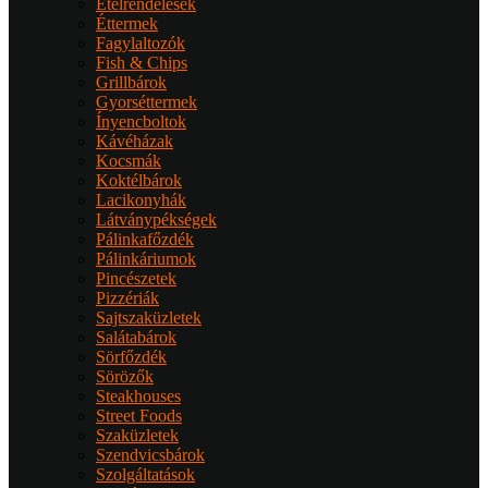
Ételrendelések
Éttermek
Fagylaltozók
Fish & Chips
Grillbárok
Gyorséttermek
Ínyencboltok
Kávéházak
Kocsmák
Koktélbárok
Lacikonyhák
Látványpékségek
Pálinkafőzdék
Pálinkáriumok
Pincészetek
Pizzériák
Sajtszaküzletek
Salátabárok
Sörfőzdék
Sörözők
Steakhouses
Street Foods
Szaküzletek
Szendvicsbárok
Szolgáltatások