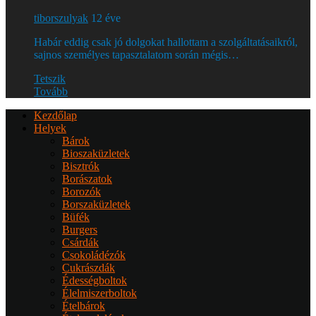
tiborszulyak
12 éve
Habár eddig csak jó dolgokat hallottam a szolgáltatásaikról,
sajnos személyes tapasztalatom során mégis…
Tetszik
Tovább
Kezdőlap
Helyek
Bárok
Bioszaküzletek
Bisztrók
Borászatok
Borozók
Borszaküzletek
Büfék
Burgers
Csárdák
Csokoládézók
Cukrászdák
Édességboltok
Élelmiszerboltok
Ételbárok