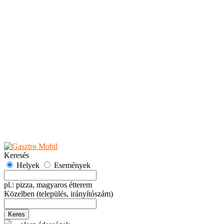
Teaházak
Tejbárok
Vendéglők
Események
Akciók
Fesztiválok
Kiállítások
Programok
Rendezvények
Ünnepek
Hely hozzáadása
Esemény hozzáadása
Ajánlás
Hirdetők részére
GYIK
Keresés
Helyek
Események
pl.: pizza, magyaros étterem
Közelben
(település, irányítószám)
Keres