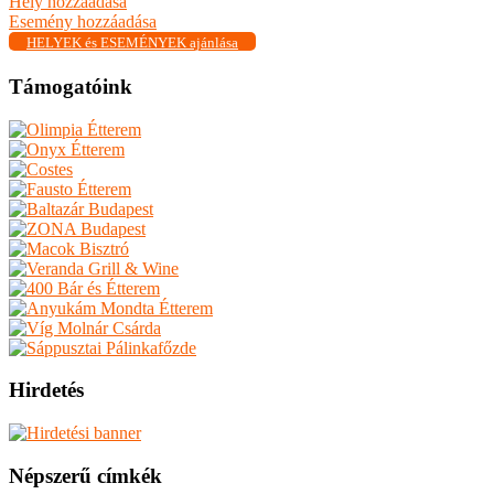
Hely hozzáadása
Esemény hozzáadása
HELYEK és ESEMÉNYEK ajánlása
Támogatóink
Hirdetés
Népszerű címkék