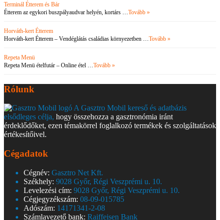
Terminál Étterem és Bár
Étterem az egykori buszpályaudvar helyén, kortárs …
Tovább »
Horváth-kert Étterem
Horváth-kert Étterem – Vendéglátás családias környezetben …
Tovább »
Repeta Menü
Repeta Menü ételfutár – Online étel …
Tovább »
Rólunk
A Gasztro Mobil kereső és adatbázis
elsődleges célja,
hogy összehozza a gasztronómia iránt
érdeklődőket, ezen témakörrel foglalkozó termékek és szolgáltatások
értékesítőivel.
Cégadatok
Cégnév:
Gasztro Net Kft.
Székhely:
9028 Győr, Régi Veszprémi u. 10.
Levelezési cím:
9028 Győr, Régi Veszprémi u. 10.
Cégjegyzékszám:
08-09-015785
Adószám:
14171341-2-08
Számlavezető bank:
Raiffeisen Bank