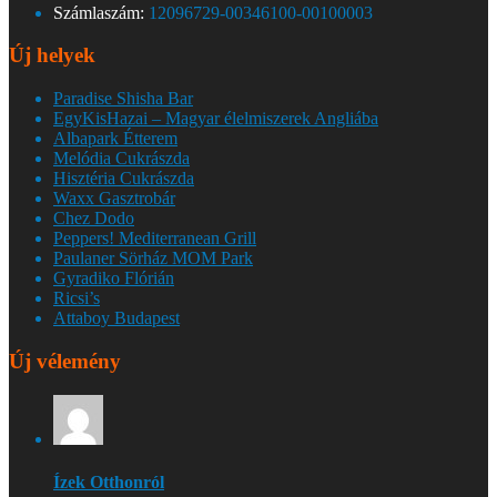
Számlaszám:
12096729-00346100-00100003
Új helyek
Paradise Shisha Bar
EgyKisHazai – Magyar élelmiszerek Angliába
Albapark Étterem
Melódia Cukrászda
Hisztéria Cukrászda
Waxx Gasztrobár
Chez Dodo
Peppers! Mediterranean Grill
Paulaner Sörház MOM Park
Gyradiko Flórián
Ricsi’s
Attaboy Budapest
Új vélemény
Ízek Otthonról