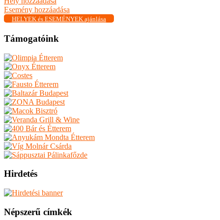
Hely hozzáadása
Esemény hozzáadása
HELYEK és ESEMÉNYEK ajánlása
Támogatóink
Hirdetés
Népszerű címkék