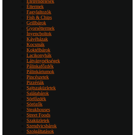
Ételrendelések
Éttermek
Fagylaltozók
Fish & Chips
Grillbárok
Gyorséttermek
Ínyencboltok
Kávéházak
Kocsmák
Koktélbárok
Lacikonyhák
Látványpékségek
Pálinkafőzdék
Pálinkáriumok
Pincészetek
Pizzériák
Sajtszaküzletek
Salátabárok
Sörfőzdék
Sörözők
Steakhouses
Street Foods
Szaküzletek
Szendvicsbárok
Szolgáltatások