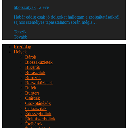
tiborszulyak
12 éve
Habár eddig csak jó dolgokat hallottam a szolgáltatásaikról,
sajnos személyes tapasztalatom során mégis…
Tetszik
Tovább
Kezdőlap
Helyek
Bárok
Bioszaküzletek
Bisztrók
Borászatok
Borozók
Borszaküzletek
Büfék
Burgers
Csárdák
Csokoládézók
Cukrászdák
Édességboltok
Élelmiszerboltok
Ételbárok