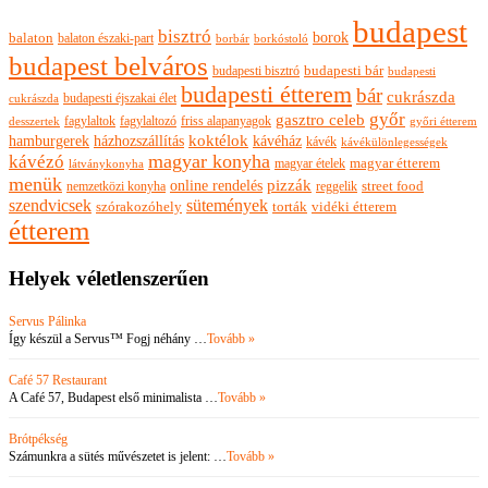
budapest
bisztró
borok
balaton
balaton északi-part
borkóstoló
borbár
budapest belváros
budapesti bisztró
budapesti bár
budapesti
budapesti étterem
bár
cukrászda
budapesti éjszakai élet
cukrászda
győr
gasztro celeb
fagylaltok
fagylaltozó
friss alapanyagok
győri étterem
desszertek
hamburgerek
koktélok
házhozszállítás
kávéház
kávék
kávékülönlegességek
magyar konyha
kávézó
magyar ételek
magyar étterem
látványkonyha
menük
pizzák
online rendelés
nemzetközi konyha
reggelik
street food
szendvicsek
sütemények
szórakozóhely
torták
vidéki étterem
étterem
Helyek véletlenszerűen
Servus Pálinka
Így készül a Servus™ Fogj néhány …
Tovább »
Café 57 Restaurant
A Café 57, Budapest első minimalista …
Tovább »
Brótpékség
Számunkra a sütés művészetet is jelent: …
Tovább »