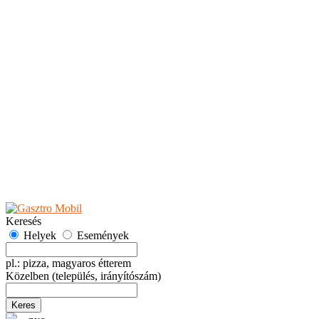
Teaházak
Tejbárok
Vendéglők
Események
Akciók
Fesztiválok
Kiállítások
Programok
Rendezvények
Ünnepek
Hely hozzáadása
Esemény hozzáadása
Ajánlás
Hirdetők részére
GYIK
Keresés
Helyek
Események
pl.: pizza, magyaros étterem
Közelben
(település, irányítószám)
Keres