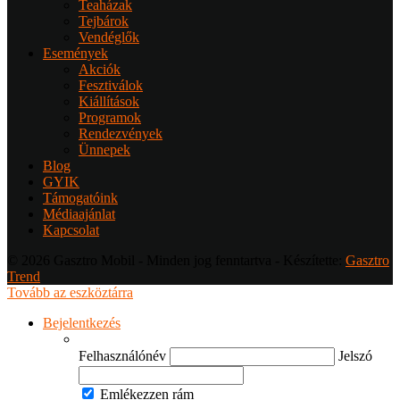
Teaházak
Tejbárok
Vendéglők
Események
Akciók
Fesztiválok
Kiállítások
Programok
Rendezvények
Ünnepek
Blog
GYIK
Támogatóink
Médiaajánlat
Kapcsolat
© 2026 Gasztro Mobil - Minden jog fenntartva - Készítette:
Gasztro
Trend
Tovább az eszköztárra
Bejelentkezés
Felhasználónév
Jelszó
Emlékezzen rám