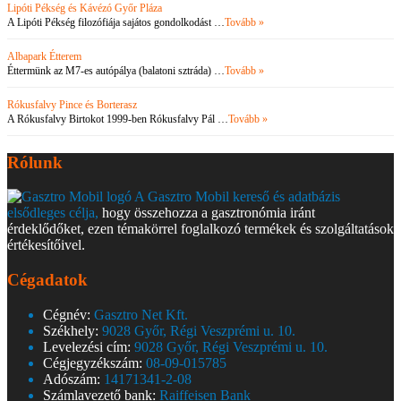
Lipóti Pékség és Kávézó Győr Pláza
A Lipóti Pékség filozófiája sajátos gondolkodást …
Tovább »
Albapark Étterem
Éttermünk az M7-es autópálya (balatoni sztráda) …
Tovább »
Rókusfalvy Pince és Borterasz
A Rókusfalvy Birtokot 1999-ben Rókusfalvy Pál …
Tovább »
Rólunk
A Gasztro Mobil kereső és adatbázis
elsődleges célja,
hogy összehozza a gasztronómia iránt
érdeklődőket, ezen témakörrel foglalkozó termékek és szolgáltatások
értékesítőivel.
Cégadatok
Cégnév:
Gasztro Net Kft.
Székhely:
9028 Győr, Régi Veszprémi u. 10.
Levelezési cím:
9028 Győr, Régi Veszprémi u. 10.
Cégjegyzékszám:
08-09-015785
Adószám:
14171341-2-08
Számlavezető bank:
Raiffeisen Bank