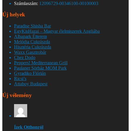
Számlaszám:
12096729-00346100-00100003
Új helyek
Paradise Shisha Bar
EgyKisHazai – Magyar élelmiszerek Angliába
Albapark Étterem
Melódia Cukrászda
Hisztéria Cukrászda
Waxx Gasztrobár
Chez Dodo
Peppers! Mediterranean Grill
Paulaner Sörház MOM Park
Gyradiko Flórián
Ricsi’s
Attaboy Budapest
Új vélemény
Ízek Otthonról