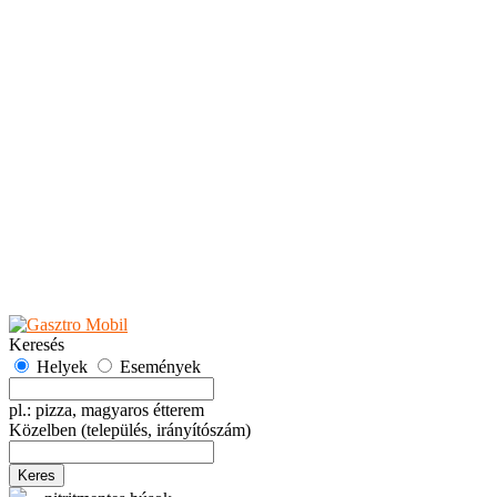
Teaházak
Tejbárok
Vendéglők
Események
Akciók
Fesztiválok
Kiállítások
Programok
Rendezvények
Ünnepek
Hely hozzáadása
Esemény hozzáadása
Ajánlás
Hirdetők részére
GYIK
Keresés
Helyek
Események
pl.: pizza, magyaros étterem
Közelben
(település, irányítószám)
Keres