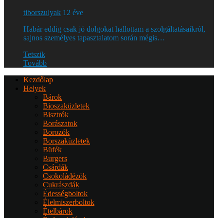
tiborszulyak
12 éve
Habár eddig csak jó dolgokat hallottam a szolgáltatásaikról,
sajnos személyes tapasztalatom során mégis…
Tetszik
Tovább
Kezdőlap
Helyek
Bárok
Bioszaküzletek
Bisztrók
Borászatok
Borozók
Borszaküzletek
Büfék
Burgers
Csárdák
Csokoládézók
Cukrászdák
Édességboltok
Élelmiszerboltok
Ételbárok