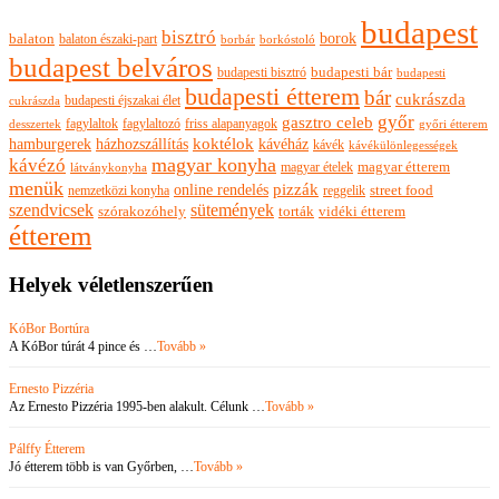
budapest
bisztró
borok
balaton
balaton északi-part
borkóstoló
borbár
budapest belváros
budapesti bisztró
budapesti bár
budapesti
budapesti étterem
bár
cukrászda
budapesti éjszakai élet
cukrászda
győr
gasztro celeb
fagylaltok
fagylaltozó
friss alapanyagok
győri étterem
desszertek
hamburgerek
koktélok
házhozszállítás
kávéház
kávék
kávékülönlegességek
magyar konyha
kávézó
magyar ételek
magyar étterem
látványkonyha
menük
pizzák
online rendelés
nemzetközi konyha
reggelik
street food
szendvicsek
sütemények
szórakozóhely
torták
vidéki étterem
étterem
Helyek véletlenszerűen
KóBor Bortúra
A KóBor túrát 4 pince és …
Tovább »
Ernesto Pizzéria
Az Ernesto Pizzéria 1995-ben alakult. Célunk …
Tovább »
Pálffy Étterem
Jó étterem több is van Győrben, …
Tovább »