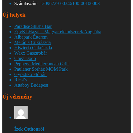
Számlaszám:
12096729-00346100-00100003
Új helyek
Paradise Shisha Bar
EgyKisHazai – Magyar élelmiszerek Angliába
Albapark Étterem
Melódia Cukrászda
Hisztéria Cukrászda
Waxx Gasztrobár
Chez Dodo
Peppers! Mediterranean Grill
Paulaner Sörház MOM Park
Gyradiko Flórián
Ricsi’s
Attaboy Budapest
Új vélemény
Ízek Otthonról