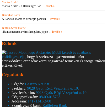
Mackó Kuckó
Mackó Kuckó – a Hamburger Bár …
Tovább »
Baricska Csárda
A Baricska csárda és vendéglő páratlan …
Tovább »
Buffalo Steak House
„Ha nyomasztja a város hangulata, jöjjön …
Tovább »
Rólunk
A Gasztro Mobil kereső és adatbázis
elsődleges célja,
hogy összehozza a gasztronómia iránt
érdeklődőket, ezen témakörrel foglalkozó termékek és szolgáltatások
értékesítőivel.
Cégadatok
Cégnév:
Gasztro Net Kft.
Székhely:
9028 Győr, Régi Veszprémi u. 10.
Levelezési cím:
9028 Győr, Régi Veszprémi u. 10.
Cégjegyzékszám:
08-09-015785
Adószám:
14171341-2-08
Számlavezető bank:
Raiffeisen Bank