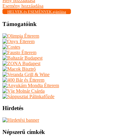
Hely hozzáadása
Esemény hozzáadása
HELYEK és ESEMÉNYEK ajánlása
Támogatóink
Hirdetés
Népszerű címkék