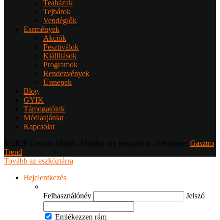
Teaházak
Tejbárok
Vendéglők
Események
Akciók
Fesztiválok
Kiállítások
Programok
Rendezvények
Ünnepek
Blog
GYIK
Támogatóink
Médiaajánlat
Kapcsolat
© 2026 Gasztro Mobil - Minden jog fenntartva - Készítette:
Gasztro
Trend
Tovább az eszköztárra
Bejelentkezés
Felhasználónév
Jelszó
Emlékezzen rám