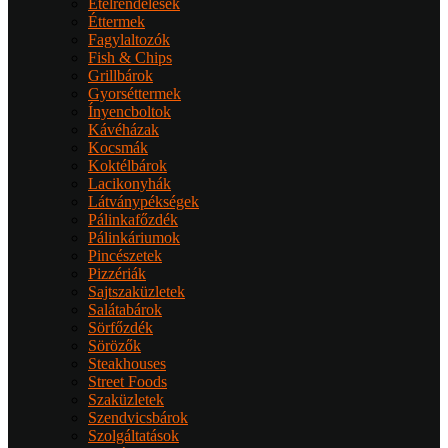
Ételrendelések
Éttermek
Fagylaltozók
Fish & Chips
Grillbárok
Gyorséttermek
Ínyencboltok
Kávéházak
Kocsmák
Koktélbárok
Lacikonyhák
Látványpékségek
Pálinkafőzdék
Pálinkáriumok
Pincészetek
Pizzériák
Sajtszaküzletek
Salátabárok
Sörfőzdék
Sörözők
Steakhouses
Street Foods
Szaküzletek
Szendvicsbárok
Szolgáltatások