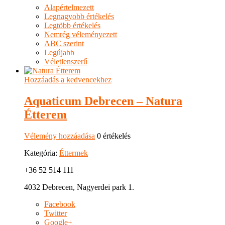
Alapértelmezett
Legnagyobb értékelés
Legtöbb értékelés
Nemrég véleményezett
ABC szerint
Legújabb
Véletlenszerű
Hozzáadás a kedvencekhez
Aquaticum Debrecen – Natura
Étterem
Vélemény hozzáadása
0 értékelés
Kategória:
Éttermek
+36 52 514 111
4032 Debrecen, Nagyerdei park 1.
Facebook
Twitter
Google+