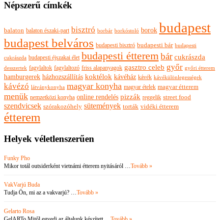
Népszerű címkék
budapest
bisztró
borok
balaton
balaton északi-part
borkóstoló
borbár
budapest belváros
budapesti bisztró
budapesti bár
budapesti
budapesti étterem
bár
cukrászda
budapesti éjszakai élet
cukrászda
győr
gasztro celeb
fagylaltok
fagylaltozó
friss alapanyagok
győri étterem
desszertek
hamburgerek
koktélok
házhozszállítás
kávéház
kávék
kávékülönlegességek
magyar konyha
kávézó
magyar ételek
magyar étterem
látványkonyha
menük
pizzák
online rendelés
nemzetközi konyha
reggelik
street food
szendvicsek
sütemények
szórakozóhely
torták
vidéki étterem
étterem
Helyek véletlenszerűen
Funky Pho
Mikor totál outsiderként vietnámi étterem nyitásáról …
Tovább »
VakVarjú Buda
Tudja Ön, mi az a vakvarjú? …
Tovább »
Gelarto Rosa
GelARTo Mitől egyedi az általunk készített …
Tovább »