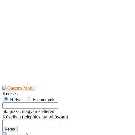
Teaházak
Tejbárok
Vendéglők
Események
Akciók
Fesztiválok
Kiállítások
Programok
Rendezvények
Ünnepek
Hely hozzáadása
Esemény hozzáadása
Ajánlás
Hirdetők részére
GYIK
Keresés
Helyek
Események
pl.: pizza, magyaros étterem
Közelben
(település, irányítószám)
Keres