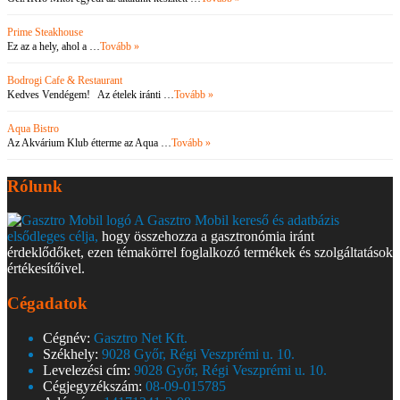
Prime Steakhouse
Ez az a hely, ahol a …
Tovább »
Bodrogi Cafe & Restaurant
Kedves Vendégem! Az ételek iránti …
Tovább »
Aqua Bistro
Az Akvárium Klub étterme az Aqua …
Tovább »
Rólunk
A Gasztro Mobil kereső és adatbázis
elsődleges célja,
hogy összehozza a gasztronómia iránt
érdeklődőket, ezen témakörrel foglalkozó termékek és szolgáltatások
értékesítőivel.
Cégadatok
Cégnév:
Gasztro Net Kft.
Székhely:
9028 Győr, Régi Veszprémi u. 10.
Levelezési cím:
9028 Győr, Régi Veszprémi u. 10.
Cégjegyzékszám:
08-09-015785