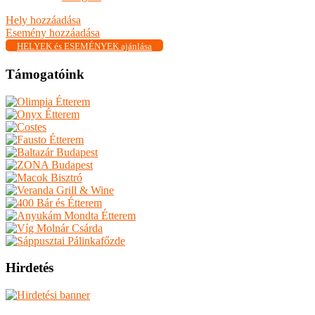
Hely hozzáadása
Esemény hozzáadása
HELYEK és ESEMÉNYEK ajánlása
Támogatóink
Hirdetés