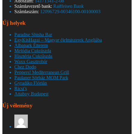
Adószám:
14171341-2-08
Számlavezető bank:
Raiffeisen Bank
Számlaszám:
12096729-00346100-00100003
Új helyek
Paradise Shisha Bar
EgyKisHazai – Magyar élelmiszerek Angliába
Albapark Étterem
Melódia Cukrászda
Hisztéria Cukrászda
Waxx Gasztrobár
Chez Dodo
Peppers! Mediterranean Grill
Paulaner Sörház MOM Park
Gyradiko Flórián
Ricsi’s
Attaboy Budapest
Új vélemény