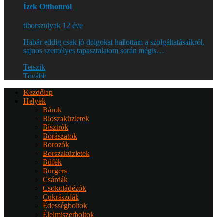
Ízek Otthonról
tiborszulyak
12 éve
Habár eddig csak jó dolgokat hallottam a szolgáltatásaikról,
sajnos személyes tapasztalatom során mégis…
Tetszik
Tovább
Kezdőlap
Helyek
Bárok
Bioszaküzletek
Bisztrók
Borászatok
Borozók
Borszaküzletek
Büfék
Burgers
Csárdák
Csokoládézók
Cukrászdák
Édességboltok
Élelmiszerboltok