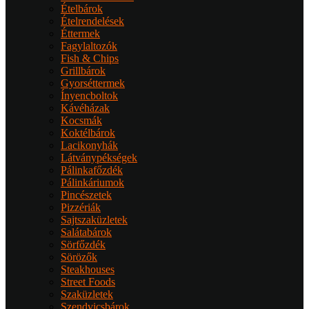
Ételbárok
Ételrendelések
Éttermek
Fagylaltozók
Fish & Chips
Grillbárok
Gyorséttermek
Ínyencboltok
Kávéházak
Kocsmák
Koktélbárok
Lacikonyhák
Látványpékségek
Pálinkafőzdék
Pálinkáriumok
Pincészetek
Pizzériák
Sajtszaküzletek
Salátabárok
Sörfőzdék
Sörözők
Steakhouses
Street Foods
Szaküzletek
Szendvicsbárok