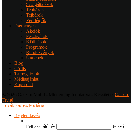
Szolgáltatások
Teaházak
Tejbárok
Vendéglők
Események
Akciók
Fesztiválok
Kiállítások
Programok
Rendezvények
Ünnepek
Blog
GYIK
Támogatóink
Médiaajánlat
Kapcsolat
© 2026 Gasztro Mobil - Minden jog fenntartva - Készítette:
Gasztro
Trend
Tovább az eszköztárra
Bejelentkezés
Felhasználónév
Jelszó