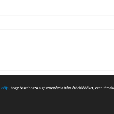
 célja,
hogy összehozza a gasztronómia iránt érdeklődőket, ezen témakör