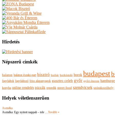
Hirdetés
Népszerű címkék
budapest
b
bisztró
borok
balaton
balaton északi-part
borkóstoló
borbár
győr
gasztro celeb
hamburge
fagylaltok
fagylaltozó
friss alapanyagok
győri étterem
szendvicsek
pizzák
online rendelés
szórakozóhely
konyha
reggelik
street food
Helyek véletlenszerűen
Asztalka
Asztalka: Egy nyitott nappali – tele …
Tovább »