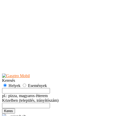
Teaházak
Tejbárok
Vendéglők
Események
Akciók
Fesztiválok
Kiállítások
Programok
Rendezvények
Ünnepek
Hely hozzáadása
Esemény hozzáadása
Ajánlás
Hirdetők részére
GYIK
Keresés
Helyek
Események
pl.: pizza, magyaros étterem
Közelben
(település, irányítószám)
Keres