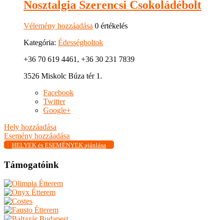
Nosztalgia Szerencsi Csokoládébolt
Vélemény hozzáadása
0 értékelés
Kategória:
Édességboltok
+36 70 619 4461, +36 30 231 7839
3526 Miskolc Búza tér 1.
Facebook
Twitter
Google+
Hely hozzáadása
Esemény hozzáadása
HELYEK és ESEMÉNYEK ajánlása
Támogatóink