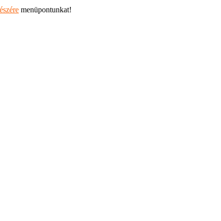
részére
menüpontunkat!