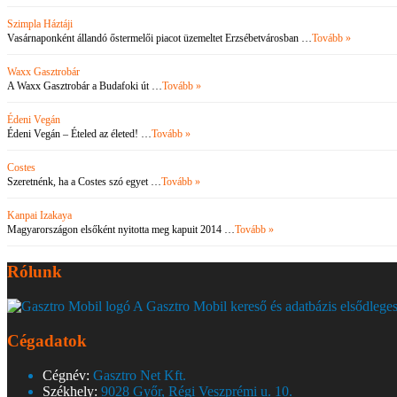
Szimpla Háztáji
Vasárnaponként állandó őstermelői piacot üzemeltet Erzsébetvárosban …
Tovább »
Waxx Gasztrobár
A Waxx Gasztrobár a Budafoki út …
Tovább »
Édeni Vegán
Édeni Vegán – Ételed az életed! …
Tovább »
Costes
Szeretnénk, ha a Costes szó egyet …
Tovább »
Kanpai Izakaya
Magyarországon elsőként nyitotta meg kapuit 2014 …
Tovább »
Rólunk
A Gasztro Mobil kereső és adatbázis elsődleges
Cégadatok
Cégnév:
Gasztro Net Kft.
Székhely:
9028 Győr, Régi Veszprémi u. 10.