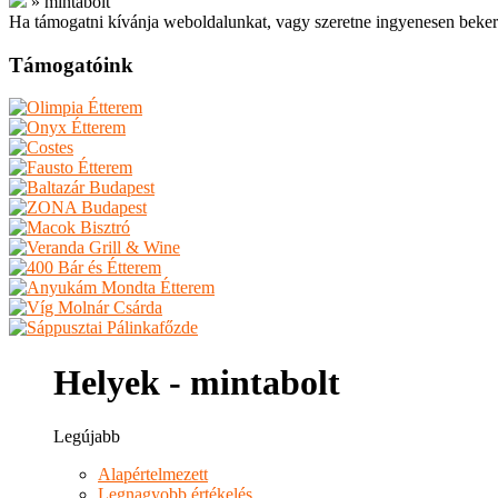
»
mintabolt
Ha támogatni kívánja weboldalunkat, vagy szeretne ingyenesen beker
Támogatóink
Helyek - mintabolt
Legújabb
Alapértelmezett
Legnagyobb értékelés