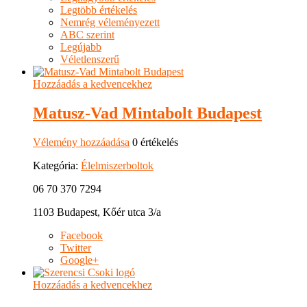
Legtöbb értékelés
Nemrég véleményezett
ABC szerint
Legújabb
Véletlenszerű
Hozzáadás a kedvencekhez
Matusz-Vad Mintabolt Budapest
Vélemény hozzáadása
0 értékelés
Kategória:
Élelmiszerboltok
06 70 370 7294
1103 Budapest, Kőér utca 3/a
Facebook
Twitter
Google+
Hozzáadás a kedvencekhez