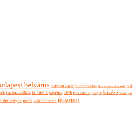
udapest belváros
budapesti bisztró
budapesti bár
bud
budapesti cukrászda
kávézó
rek
koktélok
házhozszállítás
kávéház
kávék
látványk
kávékülönlegességek
étterem
sütemények
torták
vidéki étterem