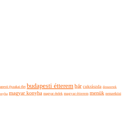
budapesti étterem
bár
cukrászda
apesti éjszakai élet
desszertek
magyar konyha
menük
magyar ételek
magyar étterem
nemzetközi
onyha