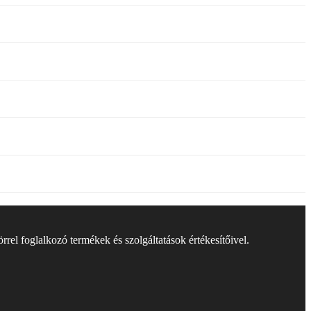
rel foglalkozó termékek és szolgáltatások értékesítőivel.