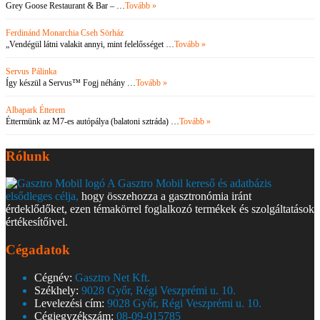
Grey Goose Restaurant & Bar – …
Tovább »
Ferdinánd Monarchia Cseh Sörház
„Vendégül látni valakit annyi, mint felelősséget …
Tovább »
Servus Pálinka
Így készül a Servus™ Fogj néhány …
Tovább »
Albapark Étterem
Éttermünk az M7-es autópálya (balatoni sztráda) …
Tovább »
Rólunk
A Gasztro Mobil kereső és adatbázis
elsődleges célja,
hogy összehozza a gasztronómia iránt
érdeklődőket, ezen témakörrel foglalkozó termékek és szolgáltatások
értékesítőivel.
Cégadatok
Cégnév:
Gasztro Net Kft.
Székhely:
9028 Győr, Régi Veszprémi u. 10.
Levelezési cím:
9028 Győr, Régi Veszprémi u. 10.
Cégjegyzékszám:
08-09-015785