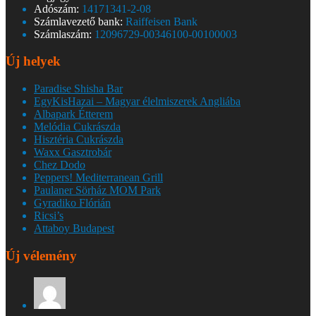
Adószám:
14171341-2-08
Számlavezető bank:
Raiffeisen Bank
Számlaszám:
12096729-00346100-00100003
Új helyek
Paradise Shisha Bar
EgyKisHazai – Magyar élelmiszerek Angliába
Albapark Étterem
Melódia Cukrászda
Hisztéria Cukrászda
Waxx Gasztrobár
Chez Dodo
Peppers! Mediterranean Grill
Paulaner Sörház MOM Park
Gyradiko Flórián
Ricsi’s
Attaboy Budapest
Új vélemény