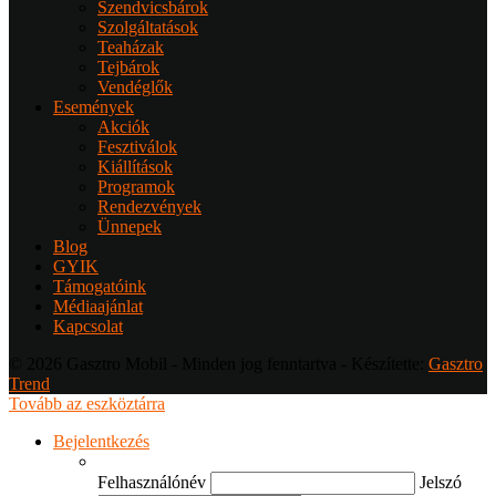
Szendvicsbárok
Szolgáltatások
Teaházak
Tejbárok
Vendéglők
Események
Akciók
Fesztiválok
Kiállítások
Programok
Rendezvények
Ünnepek
Blog
GYIK
Támogatóink
Médiaajánlat
Kapcsolat
© 2026 Gasztro Mobil - Minden jog fenntartva - Készítette:
Gasztro
Trend
Tovább az eszköztárra
Bejelentkezés
Felhasználónév
Jelszó