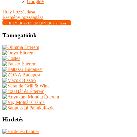
Google+
Hely hozzáadása
Esemény hozzáadása
HELYEK és ESEMÉNYEK ajánlása
Támogatóink
Hirdetés