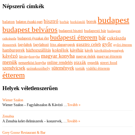
Népszerű címkék
budapest
bisztró
borok
balaton
balaton északi-part
borkóstoló
borbár
budapest belváros
budapesti bisztró
budapesti bár
budapesti
budapesti étterem
bár
cukrászda
budapesti éjszakai élet
cukrászda
győr
gasztro celeb
fagylaltok
fagylaltozó
friss alapanyagok
győri étterem
desszertek
hamburgerek
koktélok
házhozszállítás
kávéház
kávék
kávékülönlegességek
magyar konyha
kávézó
magyar ételek
magyar étterem
látványkonyha
menük
pizzák
online rendelés
nemzetközi konyha
reggelik
street food
szendvicsek
sütemények
szórakozóhely
torták
vidéki étterem
étterem
Helyek véletlenszerűen
Wiener Szalon
Wiener Szalon – Fagylaltszalon & Kávézó …
Tovább »
Zenubia
A Zenubia kelet élelmiszerek – konzervek, …
Tovább »
Grey Goose Restaurant & Bar