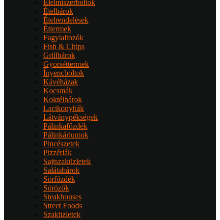
Élelmiszerboltok
Ételbárok
Ételrendelések
Éttermek
Fagylaltozók
Fish & Chips
Grillbárok
Gyorséttermek
Ínyencboltok
Kávéházak
Kocsmák
Koktélbárok
Lacikonyhák
Látványpékségek
Pálinkafőzdék
Pálinkáriumok
Pincészetek
Pizzériák
Sajtszaküzletek
Salátabárok
Sörfőzdék
Sörözők
Steakhouses
Street Foods
Szaküzletek