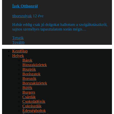
Ízek Otthonról
tiborszulyak
12 éve
Habár eddig csak jó dolgokat hallottam a szolgáltatásaikról,
sajnos személyes tapasztalatom során mégis…
Tetszik
Tovább
Kezdőlap
Helyek
Bárok
Bioszaküzletek
Bisztrók
Borászatok
Borozók
Borszaküzletek
Büfék
Burgers
Csárdák
Csokoládézók
Cukrászdák
Édességboltok