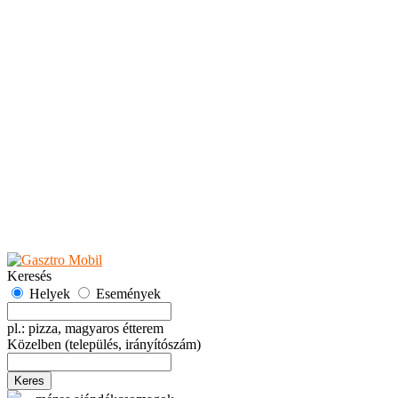
Teaházak
Tejbárok
Vendéglők
Események
Akciók
Fesztiválok
Kiállítások
Programok
Rendezvények
Ünnepek
Hely hozzáadása
Esemény hozzáadása
Ajánlás
Hirdetők részére
GYIK
Keresés
Helyek
Események
pl.: pizza, magyaros étterem
Közelben
(település, irányítószám)
Keres