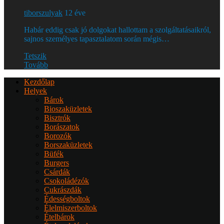
tiborszulyak
12 éve
Habár eddig csak jó dolgokat hallottam a szolgáltatásaikról,
sajnos személyes tapasztalatom során mégis…
Tetszik
Tovább
Kezdőlap
Helyek
Bárok
Bioszaküzletek
Bisztrók
Borászatok
Borozók
Borszaküzletek
Büfék
Burgers
Csárdák
Csokoládézók
Cukrászdák
Édességboltok
Élelmiszerboltok
Ételbárok