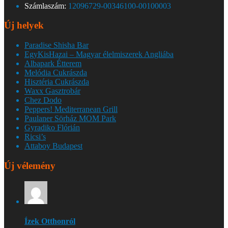
Számlaszám:
12096729-00346100-00100003
Új helyek
Paradise Shisha Bar
EgyKisHazai – Magyar élelmiszerek Angliába
Albapark Étterem
Melódia Cukrászda
Hisztéria Cukrászda
Waxx Gasztrobár
Chez Dodo
Peppers! Mediterranean Grill
Paulaner Sörház MOM Park
Gyradiko Flórián
Ricsi’s
Attaboy Budapest
Új vélemény
Ízek Otthonról