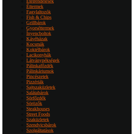
Ételrendelések
Éttermek
Fagylaltozók
Fish & Chips
Grillbárok
Gyorséttermek
Ínyencboltok
Kávéházak
Kocsmák
Koktélbárok
Lacikonyhák
Látványpékségek
Pálinkafőzdék
Pálinkáriumok
Pincészetek
Pizzériák
Sajtszaküzletek
Salátabárok
Sörfőzdék
Sörözők
Steakhouses
Street Foods
Szaküzletek
Szendvicsbárok
Szolgáltatások