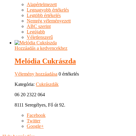
Alapértelmezett
Legnagyobb értékelés
Legtöbb értékelés
Nemrég véleményezett
ABC szerint
Legújabb
Véletlenszerű
Hozzáadás a kedvencekhez
Melódia Cukrászda
Vélemény hozzáadása
0 értékelés
Kategória:
Cukrászdák
06 20 2322 064
8111 Seregélyes, Fő út 92.
Facebook
Twitter
Google+