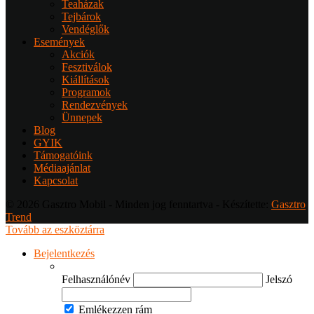
Teaházak
Tejbárok
Vendéglők
Események
Akciók
Fesztiválok
Kiállítások
Programok
Rendezvények
Ünnepek
Blog
GYIK
Támogatóink
Médiaajánlat
Kapcsolat
© 2026 Gasztro Mobil - Minden jog fenntartva - Készítette:
Gasztro
Trend
Tovább az eszköztárra
Bejelentkezés
Felhasználónév
Jelszó
Emlékezzen rám