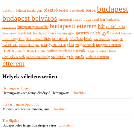
budapest
bisztró
borok
balaton
balaton északi-part
borkóstoló
borbár
budapest belváros
budapesti bisztró
budapesti bár
budapesti
budapesti étterem
bár
cukrászda
budapesti éjszakai élet
cukrászda
győr
gasztro celeb
fagylaltok
fagylaltozó
friss alapanyagok
győri étterem
desszertek
hamburgerek
koktélok
házhozszállítás
kávéház
kávék
kávékülönlegességek
magyar konyha
kávézó
magyar ételek
magyar étterem
látványkonyha
menük
pizzák
online rendelés
nemzetközi konyha
reggelik
street food
szendvicsek
sütemények
szórakozóhely
torták
vidéki étterem
étterem
Helyek véletlenszerűen
Hemingway Étterem
Hemingway – tengernyi élmény A Hemingway …
Tovább »
Puskás Pancho Sport Pub
Minden, ami foci és minden, ami …
Tovább »
The Bigfish
Budapest első tengeri bisztrója a város …
Tovább »