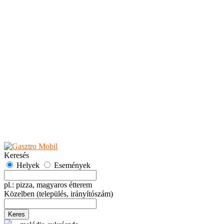
Teaházak
Tejbárok
Vendéglők
Események
Akciók
Fesztiválok
Kiállítások
Programok
Rendezvények
Ünnepek
Hely hozzáadása
Esemény hozzáadása
Ajánlás
Hirdetők részére
GYIK
Keresés
Helyek
Események
pl.: pizza, magyaros étterem
Közelben
(település, irányítószám)
Keres