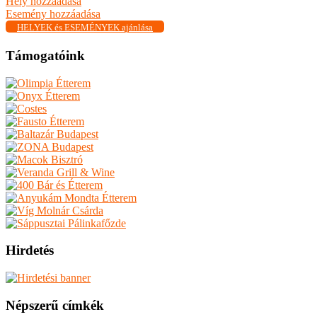
Hely hozzáadása
Esemény hozzáadása
HELYEK és ESEMÉNYEK ajánlása
Támogatóink
Hirdetés
Népszerű címkék