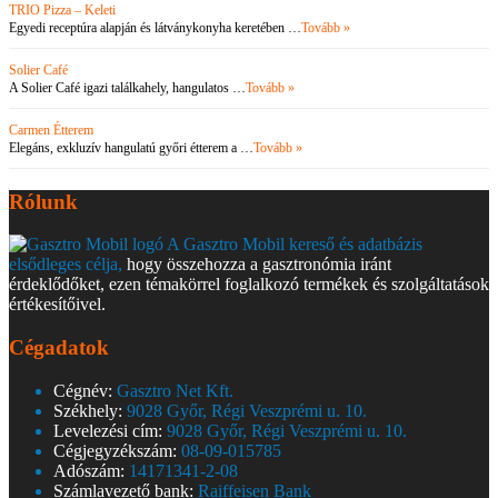
TRIO Pizza – Keleti
Egyedi receptúra alapján és látványkonyha keretében …
Tovább »
Solier Café
A Solier Café igazi találkahely, hangulatos …
Tovább »
Carmen Étterem
Elegáns, exkluzív hangulatú győri étterem a …
Tovább »
Rólunk
A Gasztro Mobil kereső és adatbázis
elsődleges célja,
hogy összehozza a gasztronómia iránt
érdeklődőket, ezen témakörrel foglalkozó termékek és szolgáltatások
értékesítőivel.
Cégadatok
Cégnév:
Gasztro Net Kft.
Székhely:
9028 Győr, Régi Veszprémi u. 10.
Levelezési cím:
9028 Győr, Régi Veszprémi u. 10.
Cégjegyzékszám:
08-09-015785
Adószám:
14171341-2-08
Számlavezető bank:
Raiffeisen Bank