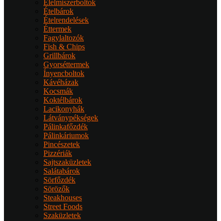
Élelmiszerboltok
Ételbárok
Ételrendelések
Éttermek
Fagylaltozók
Fish & Chips
Grillbárok
Gyorséttermek
Ínyencboltok
Kávéházak
Kocsmák
Koktélbárok
Lacikonyhák
Látványpékségek
Pálinkafőzdék
Pálinkáriumok
Pincészetek
Pizzériák
Sajtszaküzletek
Salátabárok
Sörfőzdék
Sörözők
Steakhouses
Street Foods
Szaküzletek