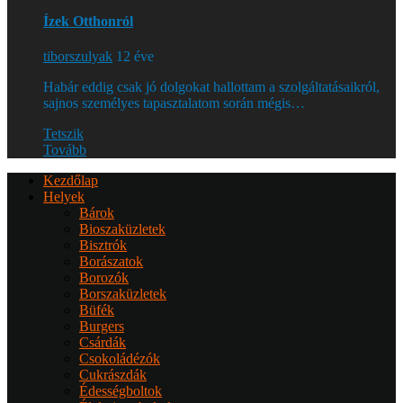
Ízek Otthonról
tiborszulyak
12 éve
Habár eddig csak jó dolgokat hallottam a szolgáltatásaikról,
sajnos személyes tapasztalatom során mégis…
Tetszik
Tovább
Kezdőlap
Helyek
Bárok
Bioszaküzletek
Bisztrók
Borászatok
Borozók
Borszaküzletek
Büfék
Burgers
Csárdák
Csokoládézók
Cukrászdák
Édességboltok