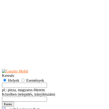
Teaházak
Tejbárok
Vendéglők
Események
Akciók
Fesztiválok
Kiállítások
Programok
Rendezvények
Ünnepek
Hely hozzáadása
Esemény hozzáadása
Ajánlás
Hirdetők részére
GYIK
Keresés
Helyek
Események
pl.: pizza, magyaros étterem
Közelben
(település, irányítószám)
Keres