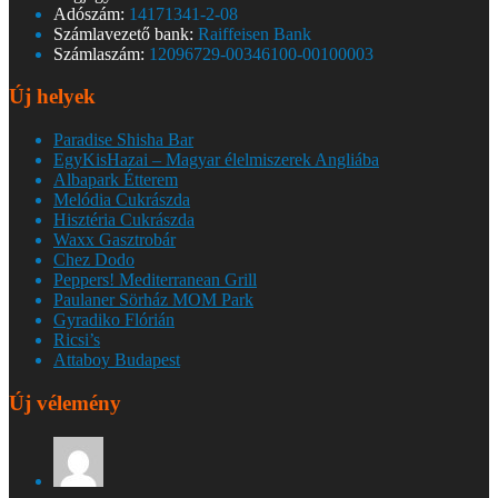
Adószám:
14171341-2-08
Számlavezető bank:
Raiffeisen Bank
Számlaszám:
12096729-00346100-00100003
Új helyek
Paradise Shisha Bar
EgyKisHazai – Magyar élelmiszerek Angliába
Albapark Étterem
Melódia Cukrászda
Hisztéria Cukrászda
Waxx Gasztrobár
Chez Dodo
Peppers! Mediterranean Grill
Paulaner Sörház MOM Park
Gyradiko Flórián
Ricsi’s
Attaboy Budapest
Új vélemény