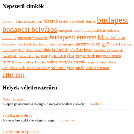
Népszerű címkék
budapest
bisztró
borok
balaton
balaton északi-part
borkóstoló
borbár
budapest belváros
budapesti bisztró
budapesti bár
budapesti
budapesti étterem
bár
cukrászda
budapesti éjszakai élet
cukrászda
győr
gasztro celeb
fagylaltok
fagylaltozó
friss alapanyagok
győri étterem
desszertek
hamburgerek
koktélok
házhozszállítás
kávéház
kávék
kávékülönlegességek
magyar konyha
kávézó
magyar ételek
magyar étterem
látványkonyha
menük
pizzák
online rendelés
nemzetközi konyha
reggelik
street food
szendvicsek
sütemények
szórakozóhely
torták
vidéki étterem
étterem
Helyek véletlenszerűen
Nobu Budapest
A japán gasztronómia rajongói Közép-Európában elsőként …
Tovább »
Villa Bagatelle Bistro
A klasszikus ízektől az elegáns reggeli …
Tovább »
Puskás Pancho Sport Pub