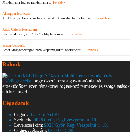
Minden, ami foci és minden, ami …
Tovább »
Almagyar Borterasz
Az Almagyar-Érseki Szőlőbirtokot 2010-ben alapítottuk hárman: …
Tovább »
Addo Cafe & Restaurant
Éttermünk neve, az “Addo” többjelentésű szó: …
Tovább »
Walter Vendéglő
Lehet Magyarországon hazai alapanyagokra, a történelmi …
Tovább »
Rólunk
A Gasztro Mobil kereső és adatbázis
elsődleges célja,
hogy összehozza a gasztronómia iránt
érdeklődőket, ezen témakörrel foglalkozó termékek és szolgáltatások
értékesítőivel.
Cégadatok
Cégnév:
Gasztro Net Kft.
Székhely:
9028 Győr, Régi Veszprémi u. 10.
Levelezési cím:
9028 Győr, Régi Veszprémi u. 10.
Cégjegyzékszám:
08-09-015785