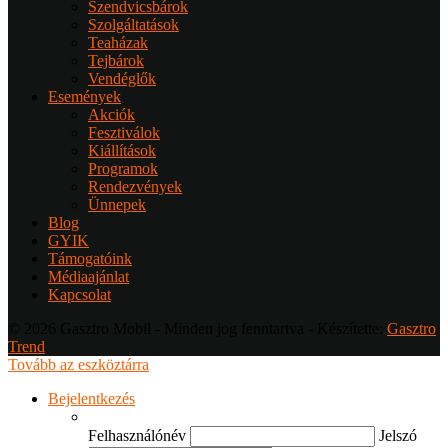
Szendvicsbárok
Szolgáltatások
Teaházak
Tejbárok
Vendéglők
Események
Akciók
Fesztiválok
Kiállítások
Programok
Rendezvények
Ünnepek
Blog
GYIK
Támogatóink
Médiaajánlat
Kapcsolat
© 2026 Gasztro Mobil - Minden jog fenntartva - Készítette:
Gasztro
Trend
Tovább az eszköztárra
Bejelentkezés
Felhasználónév
Jelszó