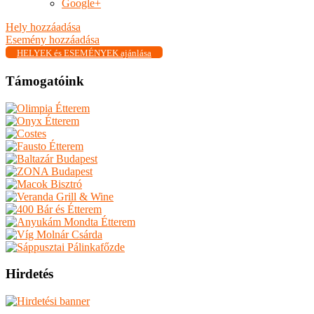
Google+
Hely hozzáadása
Esemény hozzáadása
HELYEK és ESEMÉNYEK ajánlása
Támogatóink
Hirdetés