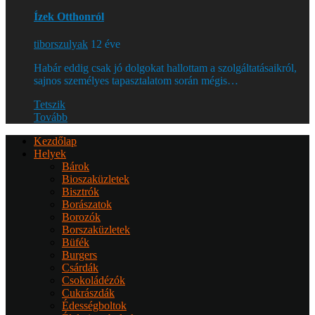
Ízek Otthonról
tiborszulyak
12 éve
Habár eddig csak jó dolgokat hallottam a szolgáltatásaikról,
sajnos személyes tapasztalatom során mégis…
Tetszik
Tovább
Kezdőlap
Helyek
Bárok
Bioszaküzletek
Bisztrók
Borászatok
Borozók
Borszaküzletek
Büfék
Burgers
Csárdák
Csokoládézók
Cukrászdák
Édességboltok