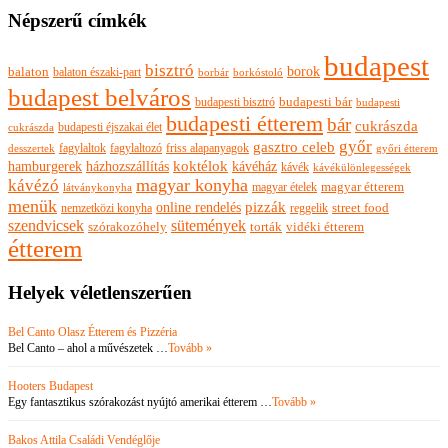
Népszerű címkék
budapest
bisztró
borok
balaton
balaton északi-part
borkóstoló
borbár
budapest belváros
budapesti bisztró
budapesti bár
budapesti
budapesti étterem
bár
cukrászda
budapesti éjszakai élet
cukrászda
győr
gasztro celeb
fagylaltok
fagylaltozó
friss alapanyagok
győri étterem
desszertek
hamburgerek
koktélok
házhozszállítás
kávéház
kávék
kávékülönlegességek
magyar konyha
kávézó
magyar ételek
magyar étterem
látványkonyha
menük
pizzák
online rendelés
nemzetközi konyha
reggelik
street food
szendvicsek
sütemények
szórakozóhely
torták
vidéki étterem
étterem
Helyek véletlenszerűen
Bel Canto Olasz Étterem és Pizzéria
Bel Canto – ahol a művészetek …
Tovább »
Hooters Budapest
Egy fantasztikus szórakozást nyújtó amerikai étterem …
Tovább »
Bakos Attila Családi Vendéglője