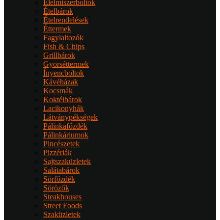
Élelmiszerboltok
Ételbárok
Ételrendelések
Éttermek
Fagylaltozók
Fish & Chips
Grillbárok
Gyorséttermek
Ínyencboltok
Kávéházak
Kocsmák
Koktélbárok
Lacikonyhák
Látványpékségek
Pálinkafőzdék
Pálinkáriumok
Pincészetek
Pizzériák
Sajtszaküzletek
Salátabárok
Sörfőzdék
Sörözők
Steakhouses
Street Foods
Szaküzletek