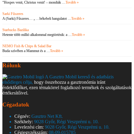
“Hospes venit, Christus venit! – mondták …
Tovább »
Sarki Fűszeres
A (Sarki) Fűszeres… „ …békebeli hangulatot …
Tovább »
Starbucks Bazilika
Hetente több millió alkalommal megtörténik: a …
Tovább »
NEMO Fish & Chips & Salad Bar
Buda szívében a Mammut és a …
Tovább »
Rólunk
A Gasztro Mobil kereső és adatbázis
elsődleges célja,
hogy összehozza a gasztronómia iránt
érdeklődőket, ezen témakörrel foglalkozó termékek és szolgáltatások
értékesítőivel.
Cégadatok
Cégnév:
Gasztro Net Kft.
Székhely:
9028 Győr, Régi Veszprémi u. 10.
Levelezési cím:
9028 Győr, Régi Veszprémi u. 10.
Cégjegyzékszám:
08-09-015785