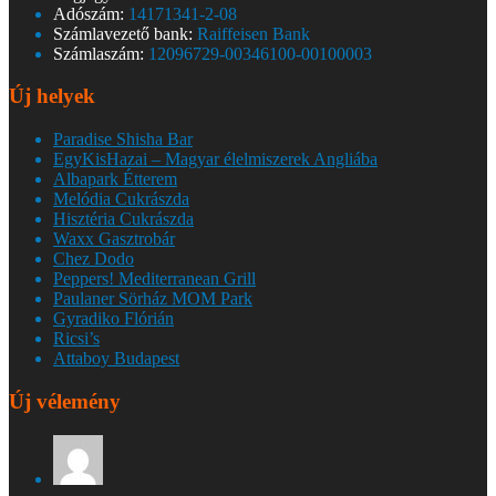
Adószám:
14171341-2-08
Számlavezető bank:
Raiffeisen Bank
Számlaszám:
12096729-00346100-00100003
Új helyek
Paradise Shisha Bar
EgyKisHazai – Magyar élelmiszerek Angliába
Albapark Étterem
Melódia Cukrászda
Hisztéria Cukrászda
Waxx Gasztrobár
Chez Dodo
Peppers! Mediterranean Grill
Paulaner Sörház MOM Park
Gyradiko Flórián
Ricsi’s
Attaboy Budapest
Új vélemény