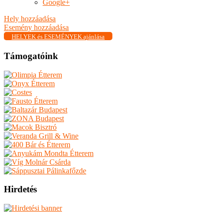
Google+
Hely hozzáadása
Esemény hozzáadása
HELYEK és ESEMÉNYEK ajánlása
Támogatóink
Hirdetés