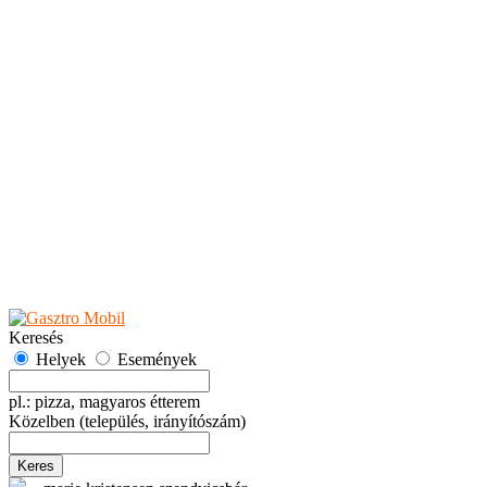
Teaházak
Tejbárok
Vendéglők
Események
Akciók
Fesztiválok
Kiállítások
Programok
Rendezvények
Ünnepek
Hely hozzáadása
Esemény hozzáadása
Ajánlás
Hirdetők részére
GYIK
Keresés
Helyek
Események
pl.: pizza, magyaros étterem
Közelben
(település, irányítószám)
Keres