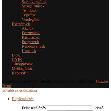
Szendvicsbárok
Szolgáltatások
Teaházak
Tejbárok
Vendéglők
Események
Akciók
Fesztiválok
Kiállítások
Programok
Rendezvények
Ünnepek
Blog
GYIK
Támogatóink
Médiaajánlat
Kapcsolat
© 2026 Gasztro Mobil - Minden jog fenntartva - Készítette:
Gasztro
Trend
Tovább az eszköztárra
Bejelentkezés
Felhasználónév
Jelszó