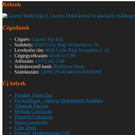
Rólunk
A Gasztro Mobil kereső és adatbázis elsődleges
Cégadatok
Cégnév:
Gasztro Net Kft.
Székhely:
9028 Győr, Régi Veszprémi u. 10.
Levelezési cím:
9028 Győr, Régi Veszprémi u. 10.
Cégjegyzékszám:
08-09-015785
Adószám:
14171341-2-08
Számlavezető bank:
Raiffeisen Bank
Számlaszám:
12096729-00346100-00100003
Új helyek
Paradise Shisha Bar
EgyKisHazai – Magyar élelmiszerek Angliába
Albapark Étterem
Melódia Cukrászda
Hisztéria Cukrászda
Waxx Gasztrobár
Chez Dodo
Peppers! Mediterranean Grill