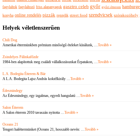
győr
gasztro celeb
hamburge
fagylaltok
fagylaltozó
friss alapanyagok
győri étterem
szendvicsek
pizzák
online rendelés
szórakozóhely
konyha
reggelik
street food
Helyek véletlenszerűen
Chili Dog
Amerikai éttermünkben prémium minőségű ételeket kínálunk, …
Tovább »
Zsindelyes Pálinkafőzde
1984-ben alapítottuk meg családi vállalkozásunkat Érpatakon, …
Tovább »
L.A. Bodegita Étterem & Bár
A L.A. Bodegita Lajsz András koktélkirály …
Tovább »
Édesmindegy
Az Édesmindegy, egy izgalmas, egyedi hangulatú …
Tovább »
Salon Étterem
A Salon étterem 2010 tavaszán nyitotta …
Tovább »
Oceans 21
Tengeri haléttermünket (Oceans 21, hosszabb nevén: …
Tovább »