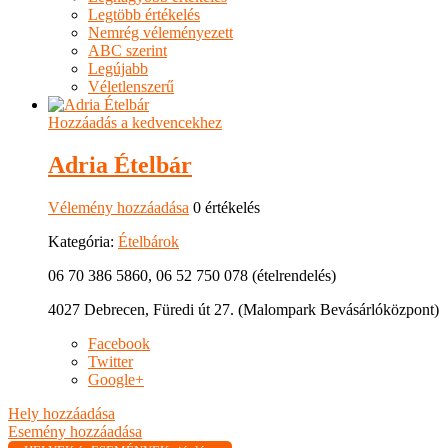
Legtöbb értékelés
Nemrég véleményezett
ABC szerint
Legújabb
Véletlenszerű
Hozzáadás a kedvencekhez
Adria Ételbár
Vélemény hozzáadása
0 értékelés
Kategória:
Ételbárok
06 70 386 5860, 06 52 750 078 (ételrendelés)
4027 Debrecen, Füredi út 27. (Malompark Bevásárlóközpont)
Facebook
Twitter
Google+
Hely hozzáadása
Esemény hozzáadása