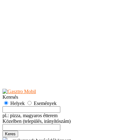
Teaházak
Tejbárok
Vendéglők
Események
Akciók
Fesztiválok
Kiállítások
Programok
Rendezvények
Ünnepek
Hely hozzáadása
Esemény hozzáadása
Ajánlás
Hirdetők részére
GYIK
Keresés
Helyek
Események
pl.: pizza, magyaros étterem
Közelben
(település, irányítószám)
Keres