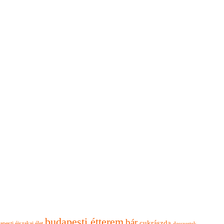
budapesti étterem
bár
cukrászda
apesti éjszakai élet
desszertek