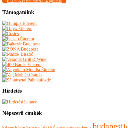
HELYEK és ESEMÉNYEK ajánlása
Támogatóink
Hirdetés
Népszerű címkék
budapest
b
bisztró
borok
balaton
balaton északi-part
borkóstoló
borbár