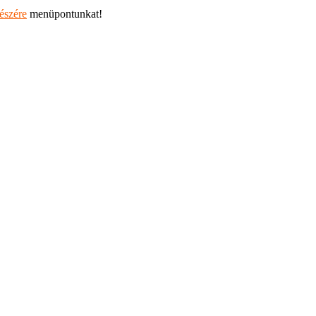
részére
menüpontunkat!