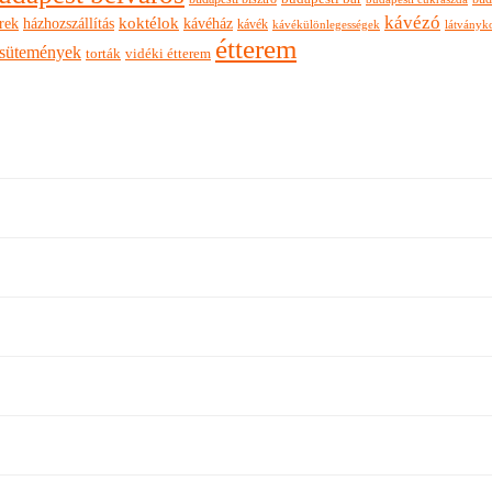
kávézó
rek
koktélok
házhozszállítás
kávéház
kávék
látványk
kávékülönlegességek
étterem
sütemények
torták
vidéki étterem