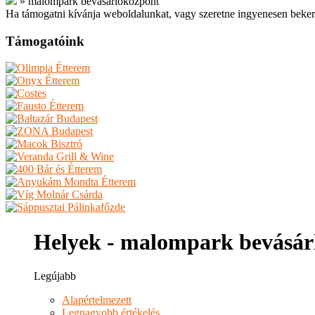
»
malompark bevásárlóközpont
Ha támogatni kívánja weboldalunkat, vagy szeretne ingyenesen beker
Támogatóink
Helyek - malompark bevásár
Legújabb
Alapértelmezett
Legnagyobb értékelés