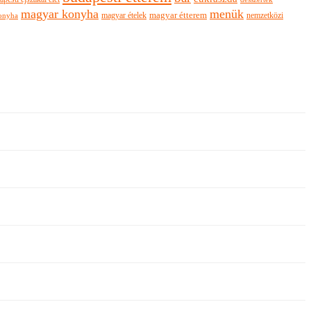
magyar konyha
menük
magyar ételek
magyar étterem
nemzetközi
onyha