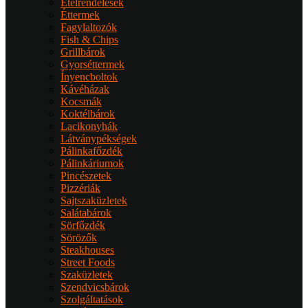
Ételrendelések
Éttermek
Fagylaltozók
Fish & Chips
Grillbárok
Gyorséttermek
Ínyencboltok
Kávéházak
Kocsmák
Koktélbárok
Lacikonyhák
Látványpékségek
Pálinkafőzdék
Pálinkáriumok
Pincészetek
Pizzériák
Sajtszaküzletek
Salátabárok
Sörfőzdék
Sörözők
Steakhouses
Street Foods
Szaküzletek
Szendvicsbárok
Szolgáltatások