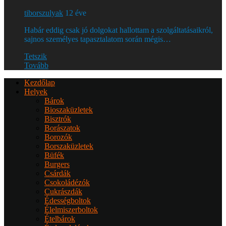
tiborszulyak
12 éve
Habár eddig csak jó dolgokat hallottam a szolgáltatásaikról,
sajnos személyes tapasztalatom során mégis…
Tetszik
Tovább
Kezdőlap
Helyek
Bárok
Bioszaküzletek
Bisztrók
Borászatok
Borozók
Borszaküzletek
Büfék
Burgers
Csárdák
Csokoládézók
Cukrászdák
Édességboltok
Élelmiszerboltok
Ételbárok