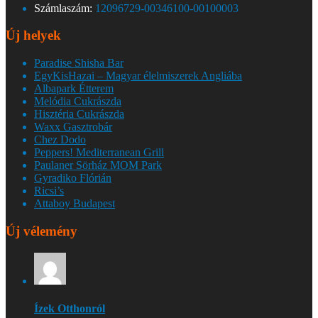
Számlaszám:
12096729-00346100-00100003
Új helyek
Paradise Shisha Bar
EgyKisHazai – Magyar élelmiszerek Angliába
Albapark Étterem
Melódia Cukrászda
Hisztéria Cukrászda
Waxx Gasztrobár
Chez Dodo
Peppers! Mediterranean Grill
Paulaner Sörház MOM Park
Gyradiko Flórián
Ricsi’s
Attaboy Budapest
Új vélemény
Ízek Otthonról