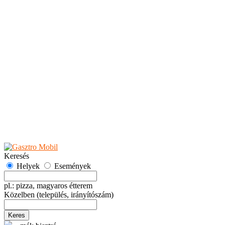
Teaházak
Tejbárok
Vendéglők
Események
Akciók
Fesztiválok
Kiállítások
Programok
Rendezvények
Ünnepek
Hely hozzáadása
Esemény hozzáadása
Ajánlás
Hirdetők részére
GYIK
Keresés
Helyek
Események
pl.: pizza, magyaros étterem
Közelben
(település, irányítószám)
Keres