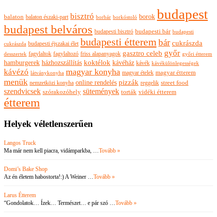
budapest
bisztró
borok
balaton
balaton északi-part
borkóstoló
borbár
budapest belváros
budapesti bisztró
budapesti bár
budapesti
budapesti étterem
bár
cukrászda
budapesti éjszakai élet
cukrászda
győr
gasztro celeb
fagylaltok
fagylaltozó
friss alapanyagok
győri étterem
desszertek
hamburgerek
koktélok
házhozszállítás
kávéház
kávék
kávékülönlegességek
magyar konyha
kávézó
magyar ételek
magyar étterem
látványkonyha
menük
pizzák
online rendelés
nemzetközi konyha
reggelik
street food
szendvicsek
sütemények
szórakozóhely
torták
vidéki étterem
étterem
Helyek véletlenszerűen
Langos Truck
Ma már nem kell piacra, vidámparkba, …
Tovább »
Domi’s Bake Shop
Az én életem habostorta!:) A Weiner …
Tovább »
Larus Étterem
“Gondolatok… Ízek… Természet… e pár szó …
Tovább »