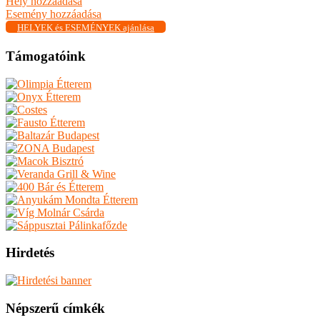
Hely hozzáadása
Esemény hozzáadása
HELYEK és ESEMÉNYEK ajánlása
Támogatóink
Hirdetés
Népszerű címkék