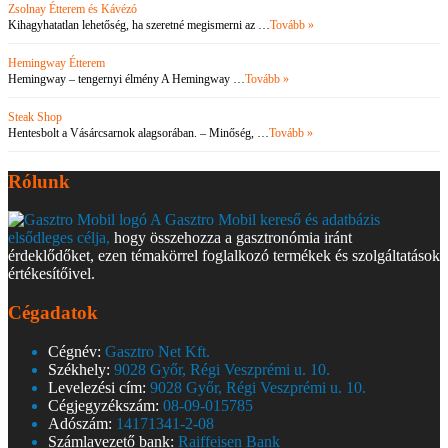
Zsolnay Étterem és Kávézó
Kihagyhatatlan lehetőség, ha szeretné megismerni az …
Tovább »
Hemingway Étterem
Hemingway – tengernyi élmény A Hemingway …
Tovább »
Steak Shop
Hentesbolt a Vásárcsarnok alagsorában. – Minőség, …
Tovább »
Rólunk
A Gasztro Mobil kereső és adatbázis
elsődleges célja,
hogy összehozza a gasztronómia iránt
érdeklődőket, ezen témakörrel foglalkozó termékek és szolgáltatások
értékesítőivel.
Cégadatok
Cégnév:
Gasztro Net Kft.
Székhely:
9028 Győr, Régi Veszprémi u. 10.
Levelezési cím:
9028 Győr, Régi Veszprémi u. 10.
Cégjegyzékszám:
08-09-015785
Adószám:
14171341-2-08
Számlavezető bank:
Raiffeisen Bank