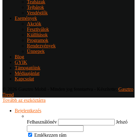
Teaházak
Tejbárok
Vendéglők
Események
Akciók
Fesztiválok
Kiállítások
Programok
Rendezvények
Ünnepek
Blog
GYIK
Támogatóink
Médiaajánlat
Kapcsolat
© 2026 Gasztro Mobil - Minden jog fenntartva - Készítette:
Gasztro
Trend
Tovább az eszköztárra
Bejelentkezés
Felhasználónév
Jelszó
Emlékezzen rám