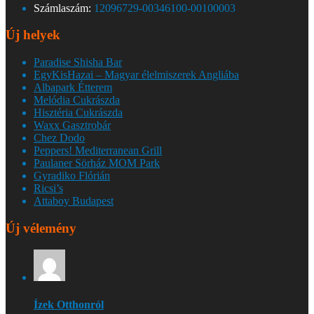
Számlaszám:
12096729-00346100-00100003
Új helyek
Paradise Shisha Bar
EgyKisHazai – Magyar élelmiszerek Angliába
Albapark Étterem
Melódia Cukrászda
Hisztéria Cukrászda
Waxx Gasztrobár
Chez Dodo
Peppers! Mediterranean Grill
Paulaner Sörház MOM Park
Gyradiko Flórián
Ricsi’s
Attaboy Budapest
Új vélemény
Ízek Otthonról