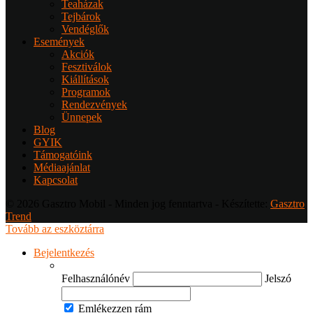
Teaházak
Tejbárok
Vendéglők
Események
Akciók
Fesztiválok
Kiállítások
Programok
Rendezvények
Ünnepek
Blog
GYIK
Támogatóink
Médiaajánlat
Kapcsolat
© 2026 Gasztro Mobil - Minden jog fenntartva - Készítette:
Gasztro
Trend
Tovább az eszköztárra
Bejelentkezés
Felhasználónév
Jelszó
Emlékezzen rám