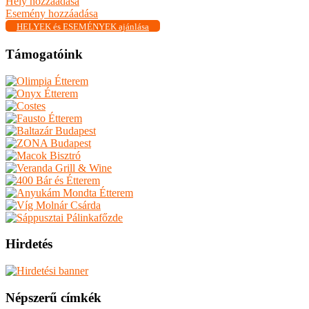
Hely hozzáadása
Esemény hozzáadása
HELYEK és ESEMÉNYEK ajánlása
Támogatóink
Hirdetés
Népszerű címkék