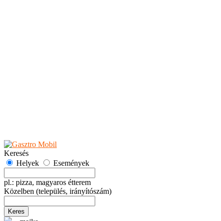
Teaházak
Tejbárok
Vendéglők
Események
Akciók
Fesztiválok
Kiállítások
Programok
Rendezvények
Ünnepek
Hely hozzáadása
Esemény hozzáadása
Ajánlás
Hirdetők részére
GYIK
Keresés
Helyek
Események
pl.: pizza, magyaros étterem
Közelben
(település, irányítószám)
Keres