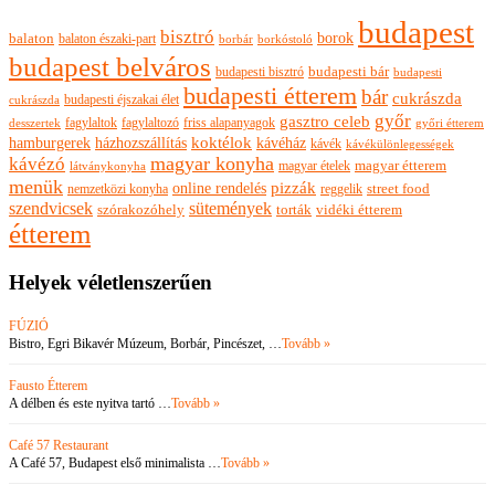
budapest
bisztró
borok
balaton
balaton északi-part
borkóstoló
borbár
budapest belváros
budapesti bisztró
budapesti bár
budapesti
budapesti étterem
bár
cukrászda
budapesti éjszakai élet
cukrászda
győr
gasztro celeb
fagylaltok
fagylaltozó
friss alapanyagok
győri étterem
desszertek
hamburgerek
koktélok
házhozszállítás
kávéház
kávék
kávékülönlegességek
magyar konyha
kávézó
magyar ételek
magyar étterem
látványkonyha
menük
pizzák
online rendelés
nemzetközi konyha
reggelik
street food
szendvicsek
sütemények
szórakozóhely
torták
vidéki étterem
étterem
Helyek véletlenszerűen
FÚZIÓ
Bistro, Egri Bikavér Múzeum, Borbár, Pincészet, …
Tovább »
Fausto Étterem
A délben és este nyitva tartó …
Tovább »
Café 57 Restaurant
A Café 57, Budapest első minimalista …
Tovább »