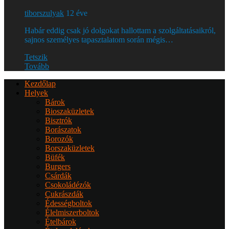
tiborszulyak
12 éve
Habár eddig csak jó dolgokat hallottam a szolgáltatásaikról,
sajnos személyes tapasztalatom során mégis…
Tetszik
Tovább
Kezdőlap
Helyek
Bárok
Bioszaküzletek
Bisztrók
Borászatok
Borozók
Borszaküzletek
Büfék
Burgers
Csárdák
Csokoládézók
Cukrászdák
Édességboltok
Élelmiszerboltok
Ételbárok