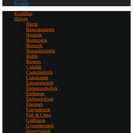
Tovább
Kezdőlap
Helyek
Bárok
Bioszaküzletek
Bisztrók
Borászatok
Borozók
Borszaküzletek
Büfék
Burgers
Csárdák
Csokoládézók
Cukrászdák
Édességboltok
Élelmiszerboltok
Ételbárok
Ételrendelések
Éttermek
Fagylaltozók
Fish & Chips
Grillbárok
Gyorséttermek
Ínyencboltok