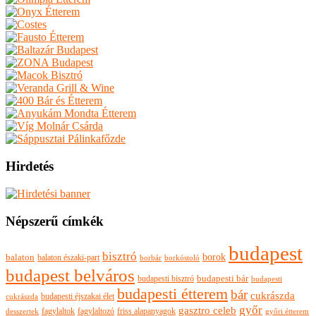
Hirdetés
Népszerű címkék
budapest
bisztró
borok
balaton
balaton északi-part
borkóstoló
borbár
budapest belváros
budapesti bisztró
budapesti bár
budapesti
budapesti étterem
bár
cukrászda
budapesti éjszakai élet
cukrászda
győr
gasztro celeb
fagylaltok
fagylaltozó
friss alapanyagok
győri étterem
desszertek