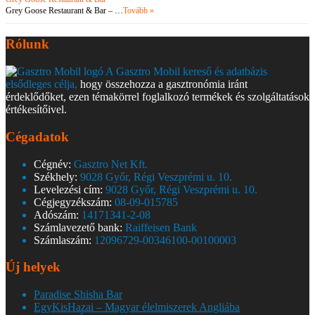
Grey Goose Restaurant & Bar – …
Tovább »
Rólunk
A Gasztro Mobil kereső és adatbázis
elsődleges célja,
hogy összehozza a gasztronómia iránt
érdeklődőket, ezen témakörrel foglalkozó termékek és szolgáltatások
értékesítőivel.
Cégadatok
Cégnév:
Gasztro Net Kft.
Székhely:
9028 Győr, Régi Veszprémi u. 10.
Levelezési cím:
9028 Győr, Régi Veszprémi u. 10.
Cégjegyzékszám:
08-09-015785
Adószám:
14171341-2-08
Számlavezető bank:
Raiffeisen Bank
Számlaszám:
12096729-00346100-00100003
Új helyek
Paradise Shisha Bar
EgyKisHazai – Magyar élelmiszerek Angliába