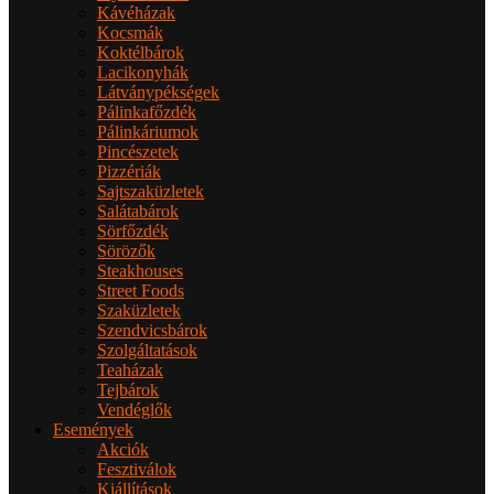
Kávéházak
Kocsmák
Koktélbárok
Lacikonyhák
Látványpékségek
Pálinkafőzdék
Pálinkáriumok
Pincészetek
Pizzériák
Sajtszaküzletek
Salátabárok
Sörfőzdék
Sörözők
Steakhouses
Street Foods
Szaküzletek
Szendvicsbárok
Szolgáltatások
Teaházak
Tejbárok
Vendéglők
Események
Akciók
Fesztiválok
Kiállítások