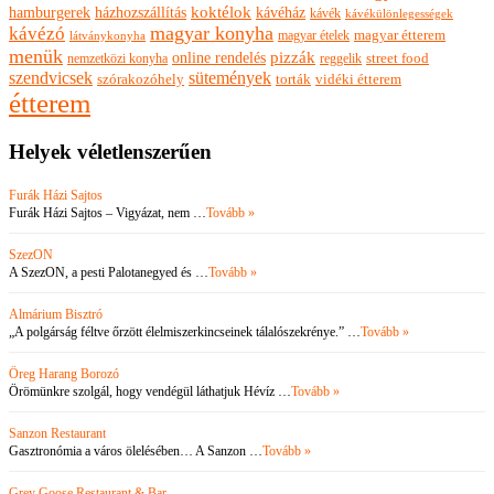
hamburgerek
koktélok
házhozszállítás
kávéház
kávék
kávékülönlegességek
magyar konyha
kávézó
magyar ételek
magyar étterem
látványkonyha
menük
pizzák
online rendelés
nemzetközi konyha
reggelik
street food
szendvicsek
sütemények
szórakozóhely
torták
vidéki étterem
étterem
Helyek véletlenszerűen
Furák Házi Sajtos
Furák Házi Sajtos – Vigyázat, nem …
Tovább »
SzezON
A SzezON, a pesti Palotanegyed és …
Tovább »
Almárium Bisztró
„A polgárság féltve őrzött élelmiszerkincseinek tálalószekrénye.” …
Tovább »
Öreg Harang Borozó
Örömünkre szolgál, hogy vendégül láthatjuk Hévíz …
Tovább »
Sanzon Restaurant
Gasztronómia a város ölelésében… A Sanzon …
Tovább »
Grey Goose Restaurant & Bar