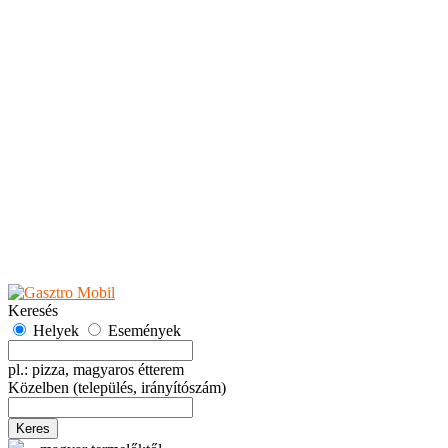
Teaházak
Tejbárok
Vendéglők
Események
Akciók
Fesztiválok
Kiállítások
Programok
Rendezvények
Ünnepek
Hely hozzáadása
Esemény hozzáadása
Ajánlás
Hirdetők részére
GYIK
Keresés
Helyek
Események
pl.: pizza, magyaros étterem
Közelben
(település, irányítószám)
Keres