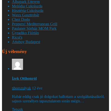
Albapark Étterem
Melódia Cukrászda
Hisztéria Cukrászda
Waxx Gasztrobár
Chez Dodo
Peppers! Mediterranean Grill
Paulaner Sörház MOM Park
Gyradiko Flórián
Ricsi’s
Attaboy Budapest
Új vélemény
Ízek Otthonról
tiborszulyak
12 éve
Habár eddig csak jó dolgokat hallottam a szolgáltatásaikról,
sajnos személyes tapasztalatom során mégis…
Tetszik