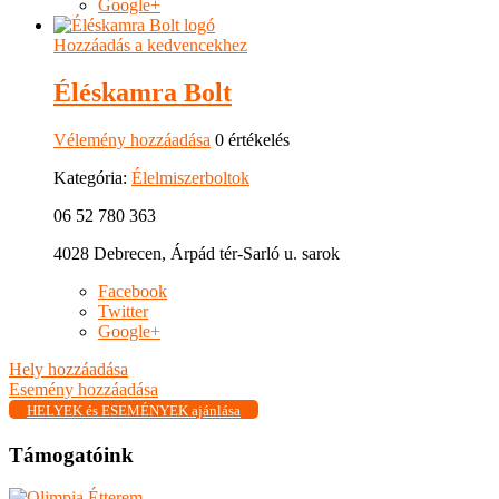
Google+
Hozzáadás a kedvencekhez
Éléskamra Bolt
Vélemény hozzáadása
0 értékelés
Kategória:
Élelmiszerboltok
06 52 780 363
4028 Debrecen, Árpád tér-Sarló u. sarok
Facebook
Twitter
Google+
Hely hozzáadása
Esemény hozzáadása
HELYEK és ESEMÉNYEK ajánlása
Támogatóink