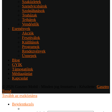
Szaküzletek
Szendvicsbárok
Szolgáltatások
Teaházak
Tejbárok
Vendéglők
Események
Akciók
Fesztiválok
Kiállítások
Programok
Rendezvények
Ünnepek
Blog
GYIK
Támogatóink
Médiaajánlat
Kapcsolat
© 2026 Gasztro Mobil - Minden jog fenntartva - Készítette:
Gasztro
Trend
Tovább az eszköztárra
Bejelentkezés