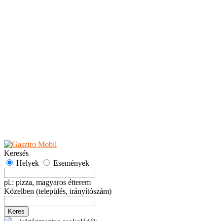
Teaházak
Tejbárok
Vendéglők
Események
Akciók
Fesztiválok
Kiállítások
Programok
Rendezvények
Ünnepek
Hely hozzáadása
Esemény hozzáadása
Ajánlás
Hirdetők részére
GYIK
Keresés
Helyek
Események
pl.: pizza, magyaros étterem
Közelben
(település, irányítószám)
Keres