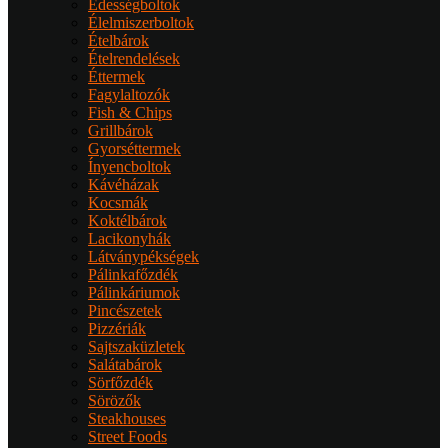
Édességboltok
Élelmiszerboltok
Ételbárok
Ételrendelések
Éttermek
Fagylaltozók
Fish & Chips
Grillbárok
Gyorséttermek
Ínyencboltok
Kávéházak
Kocsmák
Koktélbárok
Lacikonyhák
Látványpékségek
Pálinkafőzdék
Pálinkáriumok
Pincészetek
Pizzériák
Sajtszaküzletek
Salátabárok
Sörfőzdék
Sörözők
Steakhouses
Street Foods