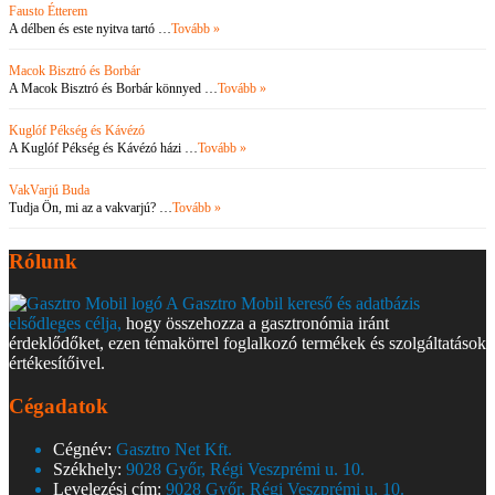
Fausto Étterem
A délben és este nyitva tartó …
Tovább »
Macok Bisztró és Borbár
A Macok Bisztró és Borbár könnyed …
Tovább »
Kuglóf Pékség és Kávézó
A Kuglóf Pékség és Kávézó házi …
Tovább »
VakVarjú Buda
Tudja Ön, mi az a vakvarjú? …
Tovább »
Rólunk
A Gasztro Mobil kereső és adatbázis
elsődleges célja,
hogy összehozza a gasztronómia iránt
érdeklődőket, ezen témakörrel foglalkozó termékek és szolgáltatások
értékesítőivel.
Cégadatok
Cégnév:
Gasztro Net Kft.
Székhely:
9028 Győr, Régi Veszprémi u. 10.
Levelezési cím:
9028 Győr, Régi Veszprémi u. 10.