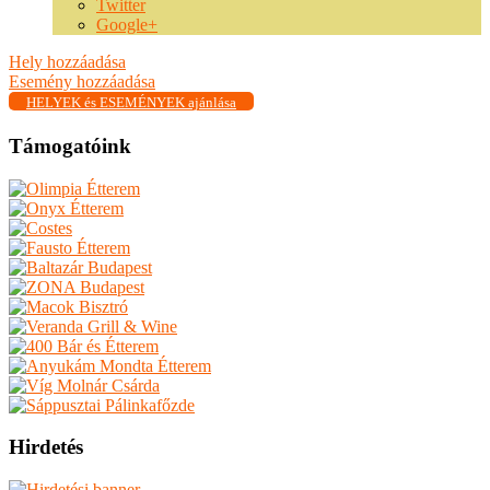
Twitter
Google+
Hely hozzáadása
Esemény hozzáadása
HELYEK és ESEMÉNYEK ajánlása
Támogatóink
Hirdetés