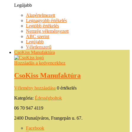
Legújabb
Alapértelmezett
Legnagyobb értékelés
Legtöbb értékelés
Nemrég véleményezett
ABC szerint
Legújabb
Véletlenszerű
CsoKiss Manufaktúra
Hozzáadás a kedvencekhez
CsoKiss Manufaktúra
Vélemény hozzáadása
0 értékelés
Kategória:
Édességboltok
06 70 947 4119
2400 Dunaújváros, Frangepán u. 67.
Facebook