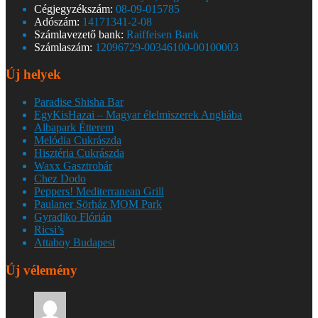
Cégjegyzékszám:
08-09-015785
Adószám:
14171341-2-08
Számlavezető bank:
Raiffeisen Bank
Számlaszám:
12096729-00346100-00100003
Új helyek
Paradise Shisha Bar
EgyKisHazai – Magyar élelmiszerek Angliába
Albapark Étterem
Melódia Cukrászda
Hisztéria Cukrászda
Waxx Gasztrobár
Chez Dodo
Peppers! Mediterranean Grill
Paulaner Sörház MOM Park
Gyradiko Flórián
Ricsi’s
Attaboy Budapest
Új vélemény