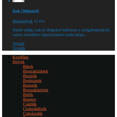
Ízek Otthonról
tiborszulyak
12 éve
Habár eddig csak jó dolgokat hallottam a szolgáltatásaikról,
sajnos személyes tapasztalatom során mégis…
Tetszik
Tovább
Kezdőlap
Helyek
Bárok
Bioszaküzletek
Bisztrók
Borászatok
Borozók
Borszaküzletek
Büfék
Burgers
Csárdák
Csokoládézók
Cukrászdák