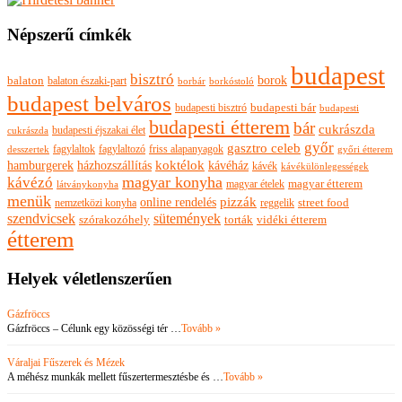
Népszerű címkék
budapest
bisztró
borok
balaton
balaton északi-part
borkóstoló
borbár
budapest belváros
budapesti bisztró
budapesti bár
budapesti
budapesti étterem
bár
cukrászda
budapesti éjszakai élet
cukrászda
győr
gasztro celeb
fagylaltok
fagylaltozó
friss alapanyagok
győri étterem
desszertek
hamburgerek
koktélok
házhozszállítás
kávéház
kávék
kávékülönlegességek
magyar konyha
kávézó
magyar ételek
magyar étterem
látványkonyha
menük
pizzák
online rendelés
nemzetközi konyha
reggelik
street food
szendvicsek
sütemények
szórakozóhely
torták
vidéki étterem
étterem
Helyek véletlenszerűen
Gázfröccs
Gázfröccs – Célunk egy közösségi tér …
Tovább »
Váraljai Fűszerek és Mézek
A méhész munkák mellett fűszertermesztésbe és …
Tovább »