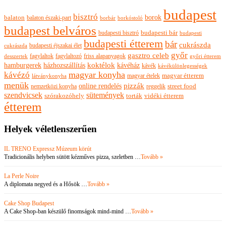
budapest
bisztró
borok
balaton
balaton északi-part
borkóstoló
borbár
budapest belváros
budapesti bisztró
budapesti bár
budapesti
budapesti étterem
bár
cukrászda
budapesti éjszakai élet
cukrászda
győr
gasztro celeb
fagylaltok
fagylaltozó
friss alapanyagok
győri étterem
desszertek
hamburgerek
koktélok
házhozszállítás
kávéház
kávék
kávékülönlegességek
magyar konyha
kávézó
magyar ételek
magyar étterem
látványkonyha
menük
pizzák
online rendelés
nemzetközi konyha
reggelik
street food
szendvicsek
sütemények
szórakozóhely
torták
vidéki étterem
étterem
Helyek véletlenszerűen
IL TRENO Expressz Múzeum körút
Tradicionális helyben sütött kézműves pizza, szeletben …
Tovább »
La Perle Noire
A diplomata negyed és a Hősök …
Tovább »
Cake Shop Budapest
A Cake Shop-ban készülő finomságok mind-mind …
Tovább »