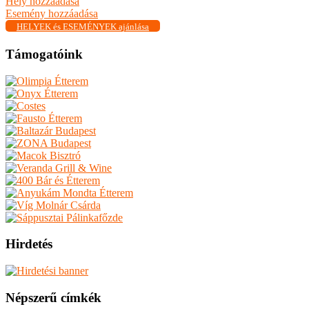
Hely hozzáadása
Esemény hozzáadása
HELYEK és ESEMÉNYEK ajánlása
Támogatóink
Hirdetés
Népszerű címkék