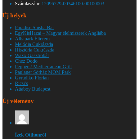
Számlaszám:
12096729-00346100-00100003
Új helyek
Paradise Shisha Bar
EgyKisHazai – Magyar élelmiszerek Angliába
Albapark Étterem
Melódia Cukrászda
Hisztéria Cukrászda
Waxx Gasztrobár
Chez Dodo
Peppers! Mediterranean Grill
Paulaner Sörház MOM Park
Gyradiko Flórián
Ricsi’s
Attaboy Budapest
Új vélemény
Ízek Otthonról