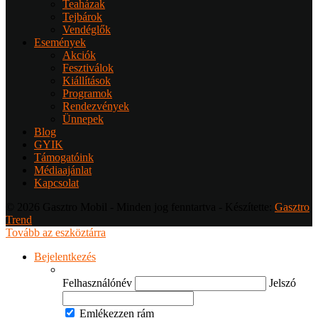
Teaházak
Tejbárok
Vendéglők
Események
Akciók
Fesztiválok
Kiállítások
Programok
Rendezvények
Ünnepek
Blog
GYIK
Támogatóink
Médiaajánlat
Kapcsolat
© 2026 Gasztro Mobil - Minden jog fenntartva - Készítette:
Gasztro
Trend
Tovább az eszköztárra
Bejelentkezés
Felhasználónév
Jelszó
Emlékezzen rám