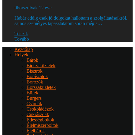
tiborszulyak
12 éve
Habár eddig csak jó dolgokat hallottam a szolgáltatásaikról,
sajnos személyes tapasztalatom során mégis…
Tetszik
Tovább
Kezdőlap
Helyek
Bárok
Bioszaküzletek
Bisztrók
Borászatok
Borozók
Borszaküzletek
Büfék
Burgers
Csárdák
Csokoládézók
Cukrászdák
Édességboltok
Élelmiszerboltok
Ételbárok