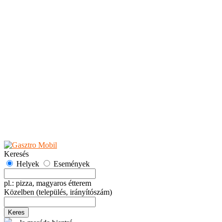
Teaházak
Tejbárok
Vendéglők
Események
Akciók
Fesztiválok
Kiállítások
Programok
Rendezvények
Ünnepek
Hely hozzáadása
Esemény hozzáadása
Ajánlás
Hirdetők részére
GYIK
Keresés
Helyek
Események
pl.: pizza, magyaros étterem
Közelben
(település, irányítószám)
Keres