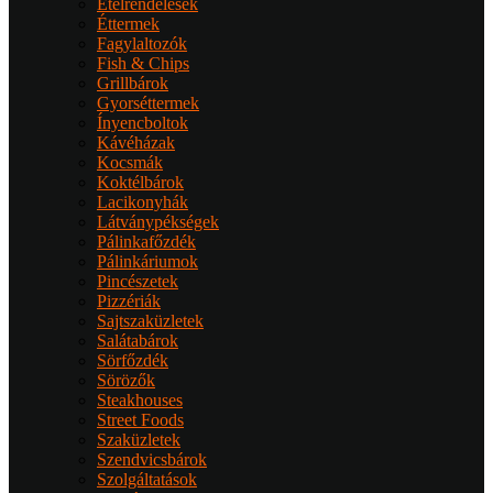
Ételrendelések
Éttermek
Fagylaltozók
Fish & Chips
Grillbárok
Gyorséttermek
Ínyencboltok
Kávéházak
Kocsmák
Koktélbárok
Lacikonyhák
Látványpékségek
Pálinkafőzdék
Pálinkáriumok
Pincészetek
Pizzériák
Sajtszaküzletek
Salátabárok
Sörfőzdék
Sörözők
Steakhouses
Street Foods
Szaküzletek
Szendvicsbárok
Szolgáltatások