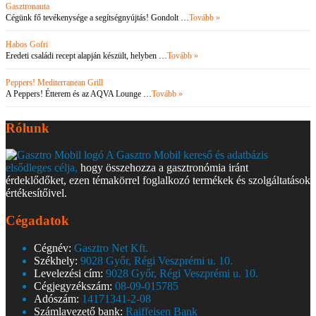
Gasztronauta
Cégünk fő tevékenysége a segítségnyújtás! Gondolt …
Tovább »
Habos Gofri
Eredeti családi recept alapján készült, helyben …
Tovább »
Peppers! Mediterranean Grill
A Peppers! Étterem és az AQVA Lounge …
Tovább »
Rólunk
A Gasztro Mobil kereső és adatbázis
elsődleges célja,
hogy összehozza a gasztronómia iránt
érdeklődőket, ezen témakörrel foglalkozó termékek és szolgáltatások
értékesítőivel.
Cégadatok
Cégnév:
Gasztro Net Kft.
Székhely:
9028 Győr, Régi Veszprémi u. 10.
Levelezési cím:
9028 Győr, Régi Veszprémi u. 10.
Cégjegyzékszám:
08-09-015785
Adószám:
14171341-2-08
Számlavezető bank:
Raiffeisen Bank