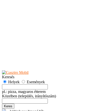
Teaházak
Tejbárok
Vendéglők
Események
Akciók
Fesztiválok
Kiállítások
Programok
Rendezvények
Ünnepek
Hely hozzáadása
Esemény hozzáadása
Ajánlás
Hirdetők részére
GYIK
Keresés
Helyek
Események
pl.: pizza, magyaros étterem
Közelben
(település, irányítószám)
Keres