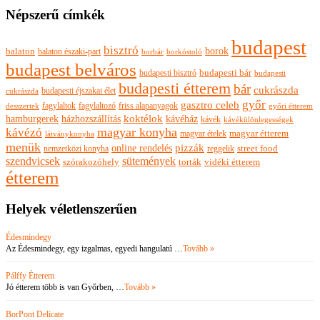
Népszerű címkék
budapest
bisztró
borok
balaton
balaton északi-part
borkóstoló
borbár
budapest belváros
budapesti bisztró
budapesti bár
budapesti
budapesti étterem
bár
cukrászda
budapesti éjszakai élet
cukrászda
győr
gasztro celeb
fagylaltok
fagylaltozó
friss alapanyagok
győri étterem
desszertek
hamburgerek
koktélok
házhozszállítás
kávéház
kávék
kávékülönlegességek
magyar konyha
kávézó
magyar ételek
magyar étterem
látványkonyha
menük
pizzák
online rendelés
nemzetközi konyha
reggelik
street food
szendvicsek
sütemények
szórakozóhely
torták
vidéki étterem
étterem
Helyek véletlenszerűen
Édesmindegy
Az Édesmindegy, egy izgalmas, egyedi hangulatú …
Tovább »
Pálffy Étterem
Jó étterem több is van Győrben, …
Tovább »
BorPont Delicate