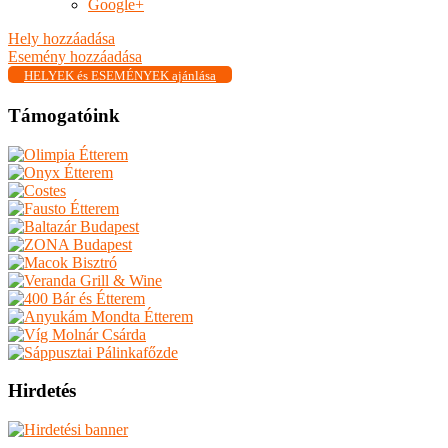
Google+
Hely hozzáadása
Esemény hozzáadása
HELYEK és ESEMÉNYEK ajánlása
Támogatóink
Hirdetés