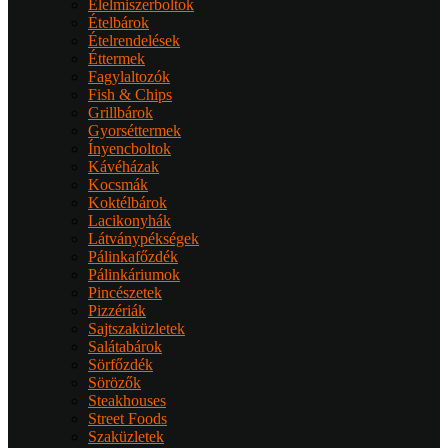
Élelmiszerboltok
Ételbárok
Ételrendelések
Éttermek
Fagylaltozók
Fish & Chips
Grillbárok
Gyorséttermek
Ínyencboltok
Kávéházak
Kocsmák
Koktélbárok
Lacikonyhák
Látványpékségek
Pálinkafőzdék
Pálinkáriumok
Pincészetek
Pizzériák
Sajtszaküzletek
Salátabárok
Sörfőzdék
Sörözők
Steakhouses
Street Foods
Szaküzletek