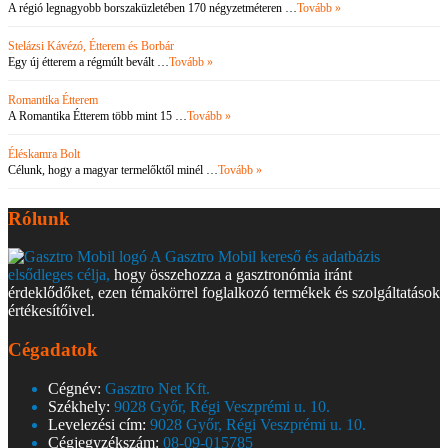
A régió legnagyobb borszaküzletében 170 négyzetméteren …
Tovább »
Stelázsi Kávézó, Étterem és Borbár
Egy új étterem a régmúlt bevált …
Tovább »
Romantika Étterem
A Romantika Étterem több mint 15 …
Tovább »
Éléskamra Bolt
Célunk, hogy a magyar termelőktől minél …
Tovább »
Rólunk
A Gasztro Mobil kereső és adatbázis
elsődleges célja,
hogy összehozza a gasztronómia iránt
érdeklődőket, ezen témakörrel foglalkozó termékek és szolgáltatások
értékesítőivel.
Cégadatok
Cégnév:
Gasztro Net Kft.
Székhely:
9028 Győr, Régi Veszprémi u. 10.
Levelezési cím:
9028 Győr, Régi Veszprémi u. 10.
Cégjegyzékszám:
08-09-015785