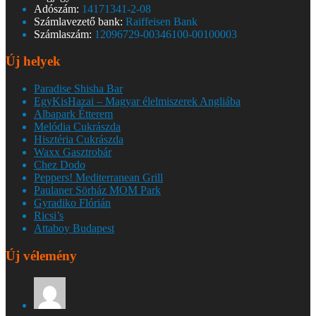
Adószám:
14171341-2-08
Számlavezető bank:
Raiffeisen Bank
Számlaszám:
12096729-00346100-00100003
Új helyek
Paradise Shisha Bar
EgyKisHazai – Magyar élelmiszerek Angliába
Albapark Étterem
Melódia Cukrászda
Hisztéria Cukrászda
Waxx Gasztrobár
Chez Dodo
Peppers! Mediterranean Grill
Paulaner Sörház MOM Park
Gyradiko Flórián
Ricsi’s
Attaboy Budapest
Új vélemény