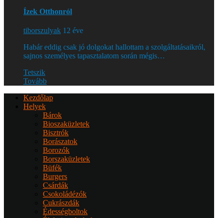
Ízek Otthonról
tiborszulyak
12 éve
Habár eddig csak jó dolgokat hallottam a szolgáltatásaikról,
sajnos személyes tapasztalatom során mégis…
Tetszik
Tovább
Kezdőlap
Helyek
Bárok
Bioszaküzletek
Bisztrók
Borászatok
Borozók
Borszaküzletek
Büfék
Burgers
Csárdák
Csokoládézók
Cukrászdák
Édességboltok