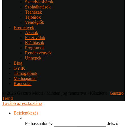
Szendvicsbárok
Szolgáltatások
Teaházak
Tejbárok
Vendéglők
Események
Akciók
Fesztiválok
Kiállítások
Programok
Rendezvények
Ünnepek
Blog
GYIK
Támogatóink
Médiaajánlat
Kapcsolat
© 2026 Gasztro Mobil - Minden jog fenntartva - Készítette:
Gasztro
Trend
Tovább az eszköztárra
Bejelentkezés
Felhasználónév
Jelszó