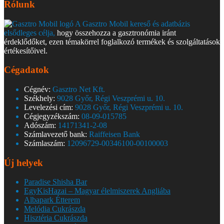
Rólunk
A Gasztro Mobil kereső és adatbázis
elsődleges célja,
hogy összehozza a gasztronómia iránt
érdeklődőket, ezen témakörrel foglalkozó termékek és szolgáltatások
értékesítőivel.
Cégadatok
Cégnév:
Gasztro Net Kft.
Székhely:
9028 Győr, Régi Veszprémi u. 10.
Levelezési cím:
9028 Győr, Régi Veszprémi u. 10.
Cégjegyzékszám:
08-09-015785
Adószám:
14171341-2-08
Számlavezető bank:
Raiffeisen Bank
Számlaszám:
12096729-00346100-00100003
Új helyek
Paradise Shisha Bar
EgyKisHazai – Magyar élelmiszerek Angliába
Albapark Étterem
Melódia Cukrászda
Hisztéria Cukrászda