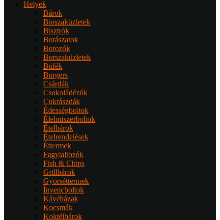
Helyek
Bárok
Bioszaküzletek
Bisztrók
Borászatok
Borozók
Borszaküzletek
Büfék
Burgers
Csárdák
Csokoládézók
Cukrászdák
Édességboltok
Élelmiszerboltok
Ételbárok
Ételrendelések
Éttermek
Fagylaltozók
Fish & Chips
Grillbárok
Gyorséttermek
Ínyencboltok
Kávéházak
Kocsmák
Koktélbárok