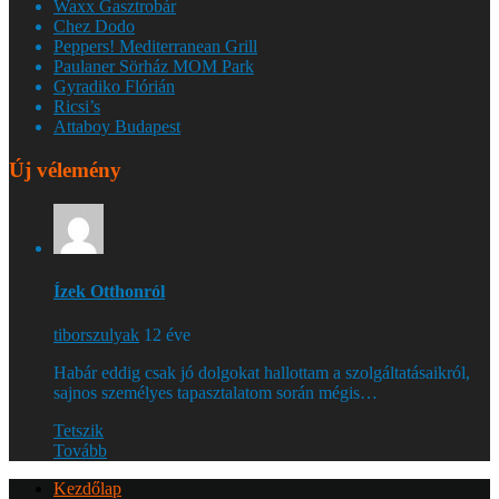
Waxx Gasztrobár
Chez Dodo
Peppers! Mediterranean Grill
Paulaner Sörház MOM Park
Gyradiko Flórián
Ricsi’s
Attaboy Budapest
Új vélemény
Ízek Otthonról
tiborszulyak
12 éve
Habár eddig csak jó dolgokat hallottam a szolgáltatásaikról,
sajnos személyes tapasztalatom során mégis…
Tetszik
Tovább
Kezdőlap