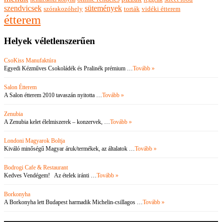
szendvicsek
sütemények
szórakozóhely
torták
vidéki étterem
étterem
Helyek véletlenszerűen
CsoKiss Manufaktúra
Egyedi Kézműves Csokoládék és Pralinék prémium …
Tovább »
Salon Étterem
A Salon étterem 2010 tavaszán nyitotta …
Tovább »
Zenubia
A Zenubia kelet élelmiszerek – konzervek, …
Tovább »
Londoni Magyarok Boltja
Kiváló minőségű Magyar áruk/termékek, az általatok …
Tovább »
Bodrogi Cafe & Restaurant
Kedves Vendégem! Az ételek iránti …
Tovább »
Borkonyha
A Borkonyha lett Budapest harmadik Michelin-csillagos …
Tovább »