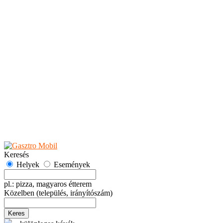
Teaházak
Tejbárok
Vendéglők
Események
Akciók
Fesztiválok
Kiállítások
Programok
Rendezvények
Ünnepek
Hely hozzáadása
Esemény hozzáadása
Ajánlás
Hirdetők részére
GYIK
Keresés
Helyek
Események
pl.: pizza, magyaros étterem
Közelben
(település, irányítószám)
Keres