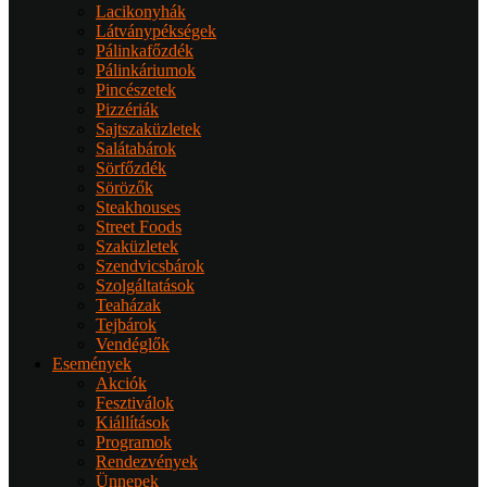
Lacikonyhák
Látványpékségek
Pálinkafőzdék
Pálinkáriumok
Pincészetek
Pizzériák
Sajtszaküzletek
Salátabárok
Sörfőzdék
Sörözők
Steakhouses
Street Foods
Szaküzletek
Szendvicsbárok
Szolgáltatások
Teaházak
Tejbárok
Vendéglők
Események
Akciók
Fesztiválok
Kiállítások
Programok
Rendezvények
Ünnepek