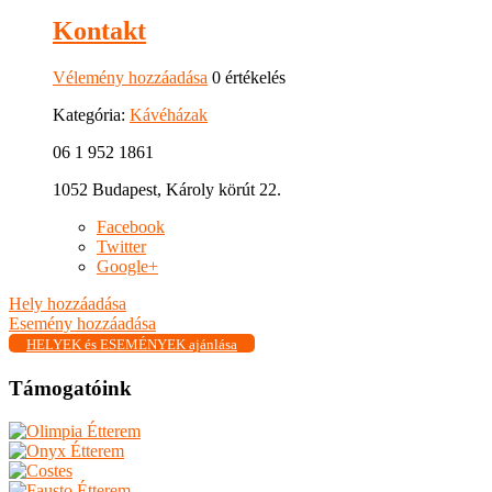
Kontakt
Vélemény hozzáadása
0 értékelés
Kategória:
Kávéházak
06 1 952 1861
1052 Budapest, Károly körút 22.
Facebook
Twitter
Google+
Hely hozzáadása
Esemény hozzáadása
HELYEK és ESEMÉNYEK ajánlása
Támogatóink