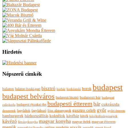
Hirdetés
Népszerű címkék
budapest
bisztró
borok
balaton
balaton északi-part
borkóstoló
borbár
budapest belváros
budapesti bisztró
budapesti bár
budapesti
budapesti étterem
bár
cukrászda
budapesti éjszakai élet
cukrászda
győr
gasztro celeb
fagylaltok
fagylaltozó
friss alapanyagok
győri étterem
desszertek
hamburgerek
koktélok
házhozszállítás
kávéház
kávék
kávékülönlegességek
magyar konyha
kávézó
magyar ételek
magyar étterem
látványkonyha
menük
pizzák
online rendelés
nemzetközi konyha
reggelik
street food