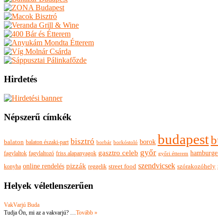
Hirdetés
Népszerű címkék
budapest
b
bisztró
borok
balaton
balaton északi-part
borkóstoló
borbár
győr
gasztro celeb
hamburge
fagylaltok
fagylaltozó
friss alapanyagok
győri étterem
szendvicsek
pizzák
online rendelés
szórakozóhely
konyha
reggelik
street food
Helyek véletlenszerűen
VakVarjú Buda
Tudja Ön, mi az a vakvarjú? …
Tovább »