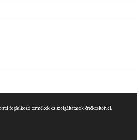
rel foglalkozó termékek és szolgáltatások értékesítőivel.