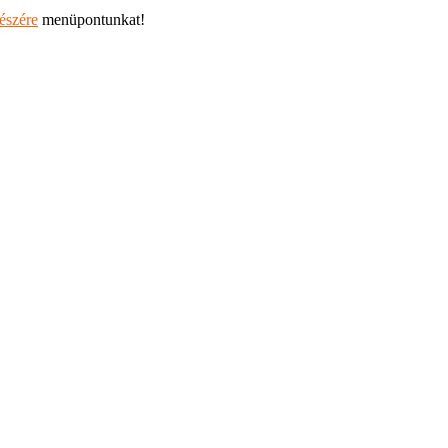
részére
menüpontunkat!