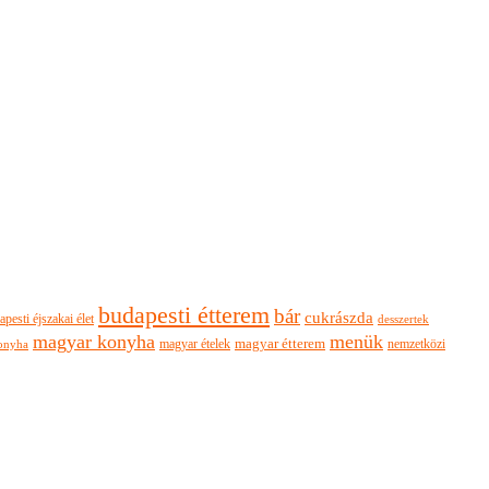
budapesti étterem
bár
cukrászda
apesti éjszakai élet
desszertek
magyar konyha
menük
magyar ételek
magyar étterem
nemzetközi
onyha