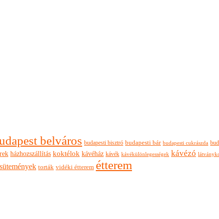
udapest belváros
budapesti bisztró
budapesti bár
bud
budapesti cukrászda
kávézó
rek
koktélok
házhozszállítás
kávéház
kávék
látványk
kávékülönlegességek
étterem
sütemények
torták
vidéki étterem