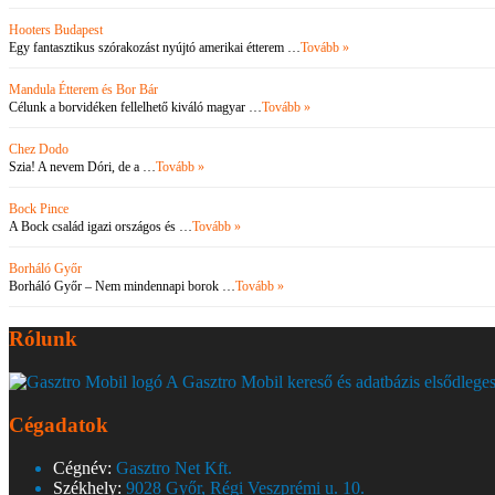
Hooters Budapest
Egy fantasztikus szórakozást nyújtó amerikai étterem …
Tovább »
Mandula Étterem és Bor Bár
Célunk a borvidéken fellelhető kiváló magyar …
Tovább »
Chez Dodo
Szia! A nevem Dóri, de a …
Tovább »
Bock Pince
A Bock család igazi országos és …
Tovább »
Borháló Győr
Borháló Győr – Nem mindennapi borok …
Tovább »
Rólunk
A Gasztro Mobil kereső és adatbázis elsődleges
Cégadatok
Cégnév:
Gasztro Net Kft.
Székhely:
9028 Győr, Régi Veszprémi u. 10.