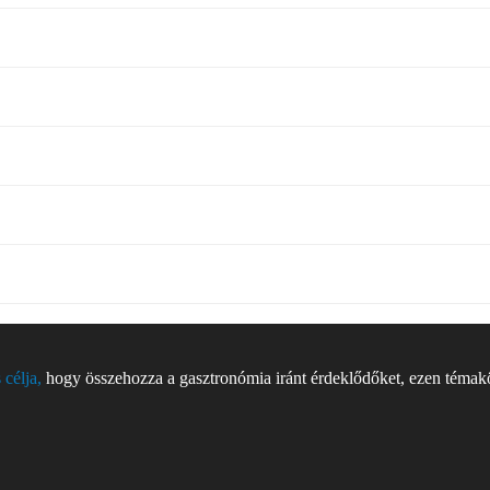
 célja,
hogy összehozza a gasztronómia iránt érdeklődőket, ezen témakör