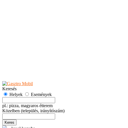
Teaházak
Tejbárok
Vendéglők
Események
Akciók
Fesztiválok
Kiállítások
Programok
Rendezvények
Ünnepek
Hely hozzáadása
Esemény hozzáadása
Ajánlás
Hirdetők részére
GYIK
Keresés
Helyek
Események
pl.: pizza, magyaros étterem
Közelben
(település, irányítószám)
Keres