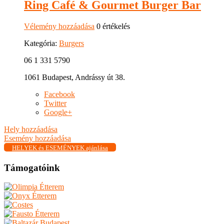
Ring Café & Gourmet Burger Bar
Vélemény hozzáadása
0 értékelés
Kategória:
Burgers
06 1 331 5790
1061 Budapest, Andrássy út 38.
Facebook
Twitter
Google+
Hely hozzáadása
Esemény hozzáadása
HELYEK és ESEMÉNYEK ajánlása
Támogatóink