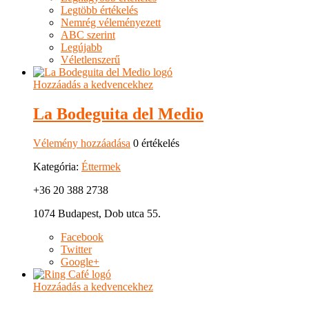
Legtöbb értékelés
Nemrég véleményezett
ABC szerint
Legújabb
Véletlenszerű
Hozzáadás a kedvencekhez
La Bodeguita del Medio
Vélemény hozzáadása
0 értékelés
Kategória:
Éttermek
+36 20 388 2738
1074 Budapest, Dob utca 55.
Facebook
Twitter
Google+
Hozzáadás a kedvencekhez