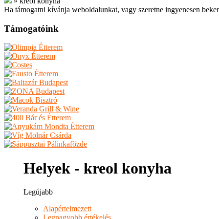
»
kreol konyha
Ha támogatni kívánja weboldalunkat, vagy szeretne ingyenesen beker
Támogatóink
Helyek - kreol konyha
Legújabb
Alapértelmezett
Legnagyobb értékelés